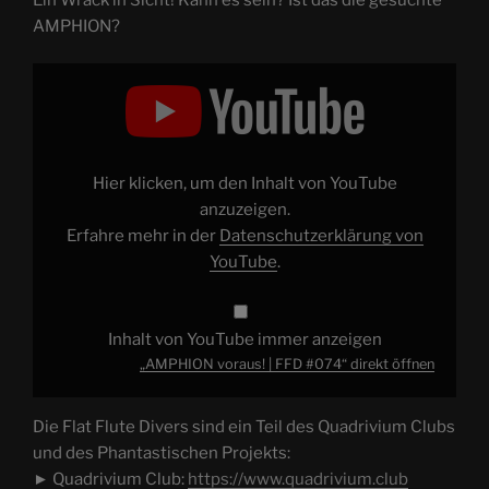
AMPHION?
„AMPHION
voraus!
|
FFD
#074“
von
YouTube
anzeigen
Hier klicken, um den Inhalt von YouTube
anzuzeigen.
Erfahre mehr in der
Datenschutzerklärung von
YouTube
.
Inhalt von YouTube immer anzeigen
„AMPHION voraus! | FFD #074“ direkt öffnen
Die Flat Flute Divers sind ein Teil des Quadrivium Clubs
und des Phantastischen Projekts:
► Quadrivium Club:
https://www.quadrivium.club