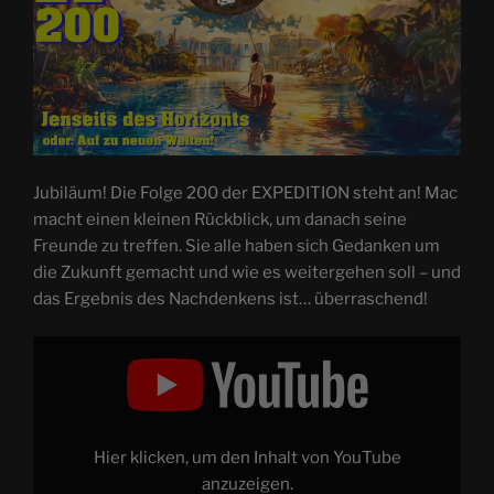
Jubiläum! Die Folge 200 der EXPEDITION steht an! Mac
macht einen kleinen Rückblick, um danach seine
Freunde zu treffen. Sie alle haben sich Gedanken um
die Zukunft gemacht und wie es weitergehen soll – und
das Ergebnis des Nachdenkens ist… überraschend!
„Jenseits
des
Horizonts
oder:
Auf
zu
neuen
Welten!
Hier klicken, um den Inhalt von YouTube
|
XR
anzuzeigen.