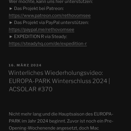
Wer möchte, kann uns hier unterstützen:
► Das Projekt bei Patreon:
https://www.patreon.com/rethovomsee
► Das Projekt via PayPal unterstützen:
https://paypal.me/rethovomsee
► EXPEDITION R via Steady:
https://steadyhq.com/de/expedition-r
VERÖFFENTLICHT
16. MÄRZ 2024
AM
Winterliches Wiederholungsvideo:
EUROPA-PARK Winterschluss 2024 |
ACSOLAR #370
Nicht mehr lang und die Hauptsaison des EUROPA-
PARK im Jahr 2024 beginnt. Zuvor ist noch ein Pre-
Opening-Wochenende angesetzt, doch Mac