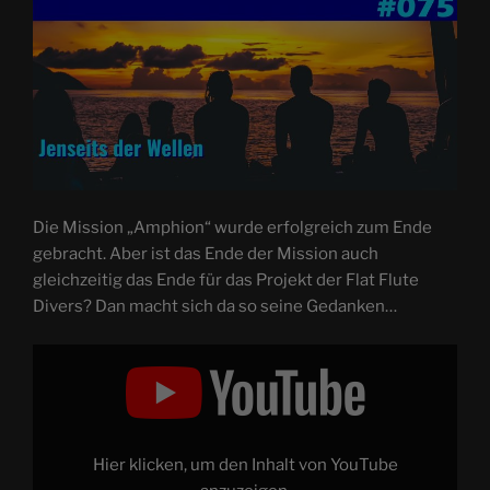
Die Mission „Amphion“ wurde erfolgreich zum Ende
gebracht. Aber ist das Ende der Mission auch
gleichzeitig das Ende für das Projekt der Flat Flute
Divers? Dan macht sich da so seine Gedanken…
„Jenseits
der
Wellen
|
FFD
#075
(Finale)“
von
Hier klicken, um den Inhalt von YouTube
YouTube
anzeigen