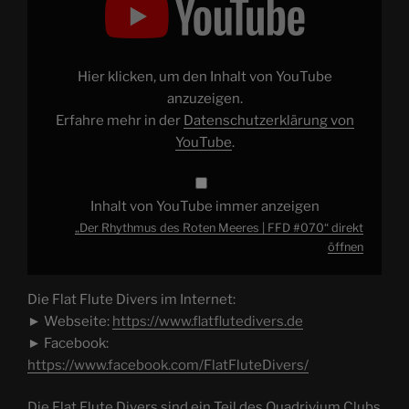
des
Roten
Meeres
|
FFD
#070“
Hier klicken, um den Inhalt von YouTube
von
YouTube
anzuzeigen.
anzeigen
Erfahre mehr in der
Datenschutzerklärung von
YouTube
.
Inhalt von YouTube immer anzeigen
„Der Rhythmus des Roten Meeres | FFD #070“ direkt
öffnen
Die Flat Flute Divers im Internet:
► Webseite:
https://www.flatflutedivers.de
► Facebook:
https://www.facebook.com/FlatFluteDivers/
Die Flat Flute Divers sind ein Teil des Quadrivium Clubs