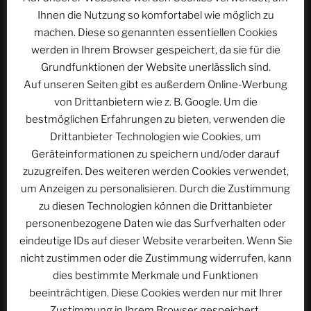
von
anzuzeigen.
Ihnen die Nutzung so komfortabel wie möglich zu
YouTube
Erfahre mehr in der
Datenschutzerklärung von
anzeigen
machen. Diese so genannten essentiellen Cookies
YouTube
.
werden in Ihrem Browser gespeichert, da sie für die
Grundfunktionen der Website unerlässlich sind.
Auf unseren Seiten gibt es außerdem Online-Werbung
Inhalt von YouTube immer anzeigen
von Drittanbietern wie z. B. Google. Um die
„Wird sind die Herren der Winde! | FFD #073“ direkt öffnen
bestmöglichen Erfahrungen zu bieten, verwenden die
Drittanbieter Technologien wie Cookies, um
Die Flat Flute Divers sind ein Teil des Quadrivium Clubs
Geräteinformationen zu speichern und/oder darauf
und des Phantastischen Projekts:
zuzugreifen. Des weiteren werden Cookies verwendet,
► Quadrivium Club:
https://www.quadrivium.club
um Anzeigen zu personalisieren. Durch die Zustimmung
► Quadrivium Club bei Telegram:
zu diesen Technologien können die Drittanbieter
https://t.me/quadriviumclub
personenbezogene Daten wie das Surfverhalten oder
► Das Phantastische Projekt:
https://phan.pro
eindeutige IDs auf dieser Website verarbeiten. Wenn Sie
► Das Phantastische Projekt bei Telegram:
nicht zustimmen oder die Zustimmung widerrufen, kann
https://t.me/phan_pro_komplett
dies bestimmte Merkmale und Funktionen
beeinträchtigen. Diese Cookies werden nur mit Ihrer
Wer möchte, kann uns hier unterstützen:
Zustimmung in Ihrem Browser gespeichert.