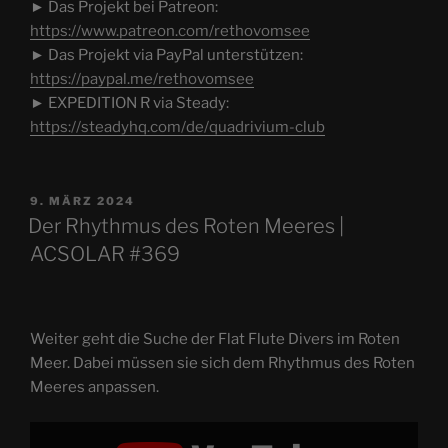
► Das Projekt bei Patreon:
https://www.patreon.com/rethovomsee
► Das Projekt via PayPal unterstützen:
https://paypal.me/rethovomsee
► EXPEDITION R via Steady:
https://steadyhq.com/de/quadrivium-club
VERÖFFENTLICHT
9. MÄRZ 2024
AM
Der Rhythmus des Roten Meeres |
ACSOLAR #369
Weiter geht die Suche der Flat Flute Divers im Roten
Meer. Dabei müssen sie sich dem Rhythmus des Roten
Meeres anpassen.
„Der
Rhythmus