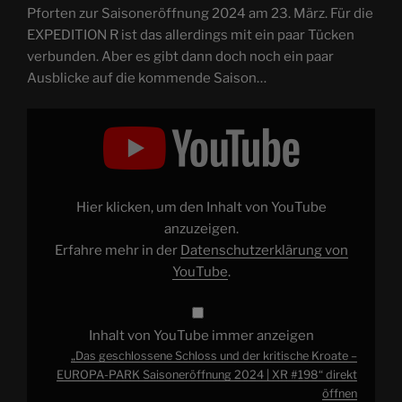
Pforten zur Saisoneröffnung 2024 am 23. März. Für die
EXPEDITION R ist das allerdings mit ein paar Tücken
verbunden. Aber es gibt dann doch noch ein paar
Ausblicke auf die kommende Saison…
„Das
geschlossene
Schloss
und
der
kritische
Kroate
–
Hier klicken, um den Inhalt von YouTube
EUROPA-
PARK
anzuzeigen.
Saisoneröffnung
Erfahre mehr in der
Datenschutzerklärung von
2024
|
YouTube
.
XR
#198“
von
YouTube
anzeigen
Inhalt von YouTube immer anzeigen
„Das geschlossene Schloss und der kritische Kroate –
EUROPA-PARK Saisoneröffnung 2024 | XR #198“ direkt
öffnen