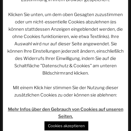
► Das Projekt bei Patreon:
https://www.patreon.com/rethovomsee
► Das Projekt via PayPal unterstützen:
Klicken Sie unten, um dem oben Gesagten zuzustimmen
https://paypal.me/rethovomsee
oder um nicht-essentielle Cookies abzulehnen (es
können stattdessen Anzeigen eingeblendet werden, die
ohne Cookies funktionieren, wie etwa Textlinks). Ihre
VERÖFFENTLICHT
13. APRIL 2024
Auswahl wird nur auf dieser Seite angewendet. Sie
AM
Das Rote Meer ist bunt | ACSOLAR #374
können Ihre Einstellungen jederzeit ändern, einschließlich
des Widerrufs Ihrer Einwilligung, indem Sie auf die
Schaltfläche "Datenschutz & Cookies" am unteren
Bildschirmrand klicken.
Mit einem Klick hier stimmen Sie der Nutzung dieser
zusätzlichen Cookies zu oder können sie ablehnen:
Mehr Infos über den Gebrauch von Cookies auf unseren
Seiten.
Cookies akzeptieren