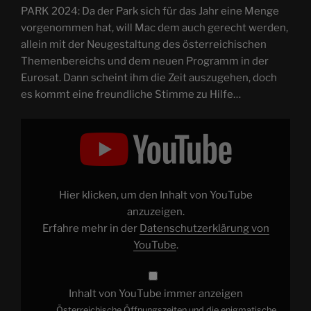
PARK 2024: Da der Park sich für das Jahr eine Menge
vorgenommen hat, will Mac dem auch gerecht werden,
allein mit der Neugestaltung des österreichischen
Themenbereichs und dem neuen Programm in der
Eurosat. Dann scheint ihm die Zeit auszugehen, doch
es kommt eine freundliche Stimme zu Hilfe…
„Österreichische
Öffnungszeiten
und
die
enigmatische
Eurosat
–
EUROPA-
Hier klicken, um den Inhalt von YouTube
PARK
2024,
anzuzeigen.
Teil
Erfahre mehr in der
Datenschutzerklärung von
2
|
YouTube
.
XR
#199“
von
YouTube
anzeigen
Inhalt von YouTube immer anzeigen
„Österreichische Öffnungszeiten und die enigmatische