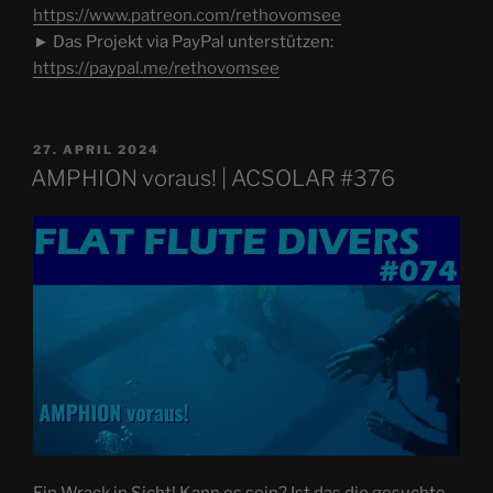
https://www.patreon.com/rethovomsee
► Das Projekt via PayPal unterstützen:
https://paypal.me/rethovomsee
VERÖFFENTLICHT
27. APRIL 2024
AM
AMPHION voraus! | ACSOLAR #376
Ein Wrack in Sicht! Kann es sein? Ist das die gesuchte