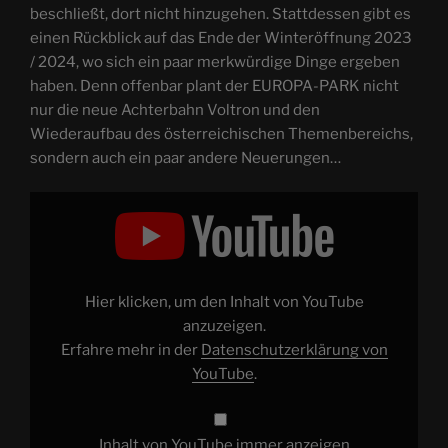
beschließt, dort nicht hinzugehen. Stattdessen gibt es
einen Rückblick auf das Ende der Winteröffnung 2023
/ 2024, wo sich ein paar merkwürdige Dinge ergeben
haben. Denn offenbar plant der EUROPA-PARK nicht
nur die neue Achterbahn Voltron und den
Wiederaufbau des österreichischen Themenbereichs,
sondern auch ein paar andere Neuerungen…
„Winterliches
Wiederholungsvideo:
EUROPA-
PARK
Winterschluss
2024
|
XR
Hier klicken, um den Inhalt von YouTube
#197“
von
anzuzeigen.
YouTube
Erfahre mehr in der
Datenschutzerklärung von
anzeigen
YouTube
.
Inhalt von YouTube immer anzeigen