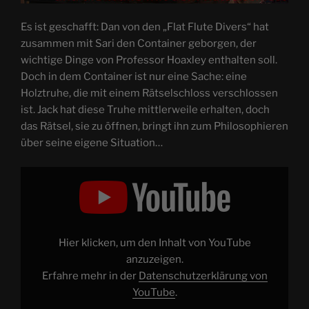
Es ist geschafft: Dan von den „Flat Flute Divers“ hat
zusammen mit Sari den Container geborgen, der
wichtige Dinge von Professor Hoaxley enthalten soll.
Doch in dem Container ist nur eine Sache: eine
Holztruhe, die mit einem Rätselschloss verschlossen
ist. Jack hat diese Truhe mittlerweile erhalten, doch
das Rätsel, sie zu öffnen, bringt ihn zum Philosophieren
über seine eigene Situation…
„Reisende
Reporter
und
die
Truhe
mit
dem
Rätselschloss
Hier klicken, um den Inhalt von YouTube
(Finale)“
von
anzuzeigen.
YouTube
Erfahre mehr in der
Datenschutzerklärung von
anzeigen
YouTube
.