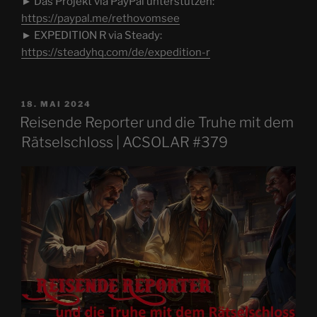
► Das Projekt via PayPal unterstützen:
https://paypal.me/rethovomsee
► EXPEDITION R via Steady:
https://steadyhq.com/de/expedition-r
VERÖFFENTLICHT
18. MAI 2024
AM
Reisende Reporter und die Truhe mit dem
Rätselschloss | ACSOLAR #379