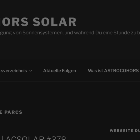
ORS SOLAR
ung von Sonnensystemen, und während Du eine Stunde zu beo
sverzeichnis
Aktuelle Folgen
Was ist ASTROCOHORS
E PARCS
WEBSEITE D
k | ACSOLAR #378