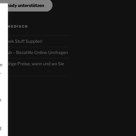
a Steady unterstützen
e
ALTMODISCH
ur Geek Stuff Supplier!
r-Club – Bezahlte Online-Umfragen
iedrige Preise, wann und wo Sie
en
,
n
g