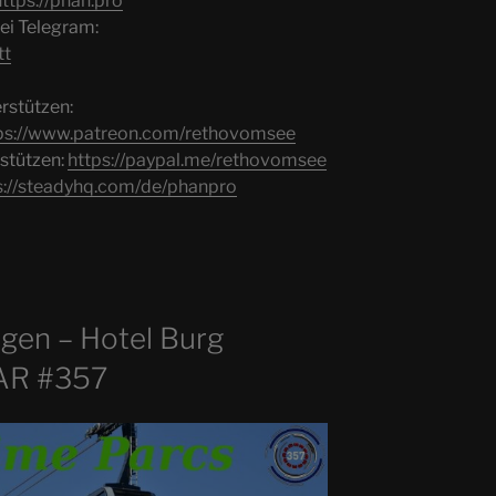
https://phan.pro
ei Telegram:
tt
rstützen:
ps://www.patreon.com/rethovomsee
rstützen:
https://paypal.me/rethovomsee
s://steadyhq.com/de/phanpro
gen – Hotel Burg
AR #357