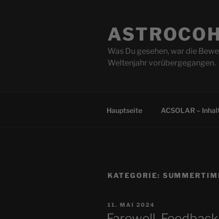
Zum
Inhalt
ASTROCOH
springen
Was Du gesehen, war die Beweg
Weltenjahr vorübergegangen.
Hauptseite
ACSOLAR – Inhalt
KATEGORIE:
SUMMERTIM
VERÖFFENTLICHT
11. MAI 2024
AM
Farewell, Feedbac