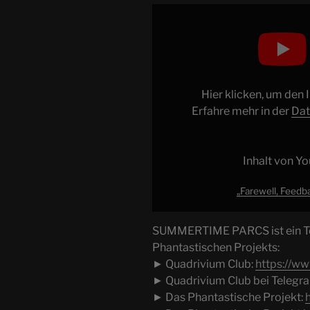
„Farewell,
Feedback
|
Summertime
Parcs
#055“
Hier klicken, um den
von
Erfahre mehr in der
Dat
YouTube
anzeigen
Inhalt von Y
„Farewell, Feedb
SUMMERTIME PARCS ist ein Tei
Phantastischen Projekts:
► Quadrivium Club:
https://ww
► Quadrivium Club bei Telegr
► Das Phantastische Projekt: