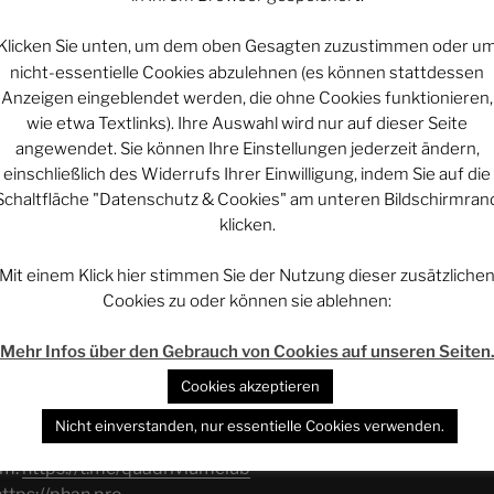
enschutzerklärung von YouTube
.
Klicken Sie unten, um dem oben Gesagten zuzustimmen oder u
nicht-essentielle Cookies abzulehnen (es können stattdessen
ouTube immer anzeigen
Anzeigen eingeblendet werden, die ohne Cookies funktionieren,
Hotel Wiestor, Überlingen | STP #054“ direkt
wie etwa Textlinks). Ihre Auswahl wird nur auf dieser Seite
öffnen
angewendet. Sie können Ihre Einstellungen jederzeit ändern,
einschließlich des Widerrufs Ihrer Einwilligung, indem Sie auf die
Schaltfläche "Datenschutz & Cookies" am unteren Bildschirmran
net:
klicken.
meparcs.de
al/@quadrivium_club
Mit einem Klick hier stimmen Sie der Nutzung dieser zusätzliche
cebook.com/SummertimeParcs/
Cookies zu oder können sie ablehnen:
stagram.com/summertimeparcs/
riviumclub
Mehr Infos über den Gebrauch von Cookies auf unseren Seiten
Cookies akzeptieren
l des Quadrivium-Clubs und des
Nicht einverstanden, nur essentielle Cookies verwenden.
w.quadrivium.club
am:
https://t.me/quadriviumclub