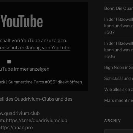
Bonn: Die Quar
In der Hitzewe
kann und was
#507
 Inhalt von YouTube anzuzeigen.
In der Hitzewel
enschutzerklärung von YouTube
.
kann und was
#506
High Noon in S
ouTube immer anzeigen
Schicksal und
ack | Summertime Parcs #055“ direkt öffnen
Wie alles sic
l des Quadrivium-Clubs und des
Mars macht mo
w.quadrivium.club
am:
https://t.me/quadriviumclub
ARCHIV
https://phan.pro
Archiv