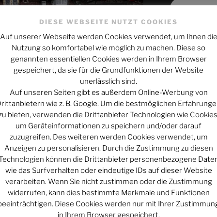
Projekt vi
DIESE WEBSEITE NUTZT COOKIES
Auf unserer Webseite werden Cookies verwendet, um Ihnen di
WERBUNG – 
Nutzung so komfortabel wie möglich zu machen. Diese so
genannten essentiellen Cookies werden in Ihrem Browser
GetDigital – Yo
gespeichert, da sie für die Grundfunktionen der Website
unerlässlich sind.
Der Entscheide
Auf unseren Seiten gibt es außerdem Online-Werbung von
AMAZON.de – N
rittanbietern wie z. B. Google. Um die bestmöglichen Erfahrung
wollen!
zu bieten, verwenden die Drittanbieter Technologien wie Cookies
erlingen. Untergekommen sind sie im
um Geräteinformationen zu speichern und/oder darauf
isode vorgestellt werden soll.
zuzugreifen. Des weiteren werden Cookies verwendet, um
Anzeigen zu personalisieren. Durch die Zustimmung zu diesen
Technologien können die Drittanbieter personenbezogene Date
wie das Surfverhalten oder eindeutige IDs auf dieser Website
verarbeiten. Wenn Sie nicht zustimmen oder die Zustimmung
widerrufen, kann dies bestimmte Merkmale und Funktionen
beeinträchtigen. Diese Cookies werden nur mit Ihrer Zustimmun
 Inhalt von YouTube anzuzeigen.
in Ihrem Browser gespeichert.