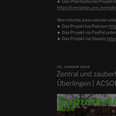
► Das Phantastische Projekt b
https://t.me/phan_pro_komple
Wer möchte, kann uns hier unte
► Das Projekt bei Patreon:
htt
► Das Projekt via PayPal unte
► Das Projekt via Steady:
http
VERÖFFENTLICHT
20. JANUAR 2024
AM
Zentral und zauberh
Überlingen | ACS