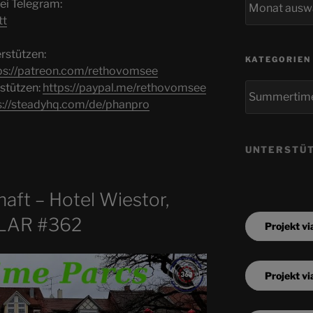
ei Telegram:
tt
rstützen:
KATEGORIEN
ps://patreon.com/rethovomsee
rstützen:
https://paypal.me/rethovomsee
Kategorien
s://steadyhq.com/de/phanpro
UNTERSTÜT
aft – Hotel Wiestor,
OLAR #362
Projekt vi
Projekt vi