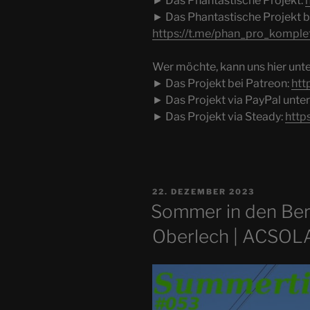
► Das Phantastische Projekt:
► Das Phantastische Projekt b
https://t.me/phan_pro_komple
Wer möchte, kann uns hier unte
► Das Projekt bei Patreon:
htt
► Das Projekt via PayPal unte
► Das Projekt via Steady:
http
VERÖFFENTLICHT
22. DEZEMBER 2023
AM
Sommer in den Ber
Oberlech | ACSOL