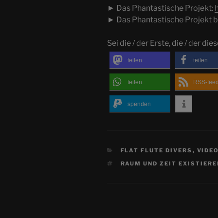
► Das Phantastische Projekt:
► Das Phantastische Projekt b
Sei die / der Erste, die / der dies
teilen
teilen
teilen
RSS-fee
spenden
KATEGORIEN
FLAT FLUTE DIVERS
,
VIDE
SCHLAGWÖRTER
RAUM UND ZEIT EXISTIERE