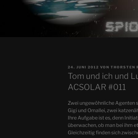
VERÖFFENTLICHT
24. JUNI 2012
VON
THORSTEN 
AM
Tom und ich und Lu
ACSOLAR #011
Zwei ungewöhnliche Agenten s
Gigi und Omallei, zwei katzenä
Ihre Aufgabe ist es, denn Initi
überwachen, ob man bei ihm et
Gleichzeitig finden sich zwisc