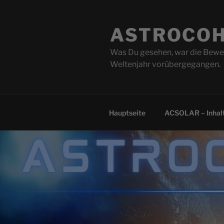
Zum
Inhalt
ASTROCOH
springen
Was Du gesehen, war die Beweg
Weltenjahr vorübergegangen.
Hauptseite
ACSOLAR – Inhalt