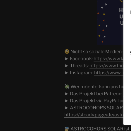
Nicht so soziale Medien:
► Facebook:
https://www.fac
► Threads:
https://www.threa
► Instagram:
https://www.ins
Wer möchte, kann uns hier u
► Das Projekt bei Patreon:
htt
► Das Projekt via PayPal unte
► ASTROCOHORS SOLAR via 
https://steady.page/de/astroc
ASTROCOHORS SOLAR ist Tei