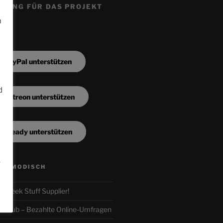
ZUNG FÜR DAS PROJEKT
m
a PayPal unterstützen
d
a Patreon unterstützen
n
a Steady unterstützen
.
ALTMODISCH
ur Geek Stuff Supplier!
r-Club – Bezahlte Online-Umfragen