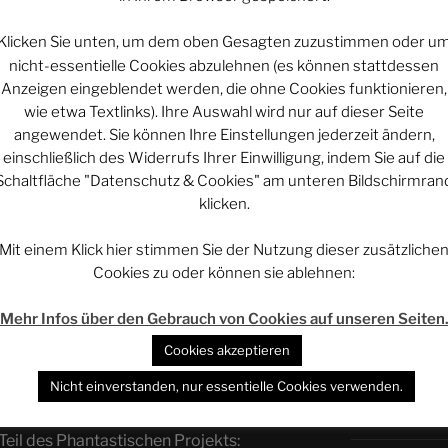
UNTERSTÜT
Klicken Sie unten, um dem oben Gesagten zuzustimmen oder u
nicht-essentielle Cookies abzulehnen (es können stattdessen
Anzeigen eingeblendet werden, die ohne Cookies funktionieren,
wie etwa Textlinks). Ihre Auswahl wird nur auf dieser Seite
Projekt vi
angewendet. Sie können Ihre Einstellungen jederzeit ändern,
einschließlich des Widerrufs Ihrer Einwilligung, indem Sie auf die
Schaltfläche "Datenschutz & Cookies" am unteren Bildschirmran
Projekt vi
ebook.com/AstrocohorsSolar
klicken.
ds.com/@astrocohors_solar
tagram.com/astrocohors_solar/
Mit einem Klick hier stimmen Sie der Nutzung dieser zusätzliche
Projekt vi
Cookies zu oder können sie ablehnen:
nterstützen:
Mehr Infos über den Gebrauch von Cookies auf unseren Seiten
ps://www.patreon.com/rethovomsee
WERBUNG – 
rstützen:
https://paypal.me/rethovomsee
Cookies akzeptieren
Steady:
GetDigital – Yo
Nicht einverstanden, nur essentielle Cookies verwenden.
ohors-solar/about
Der Entscheide
l des Phantastischen Projekts: