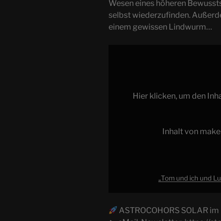
Wesen eines höheren Bewussts
selbst wiederzufinden. Außerd
einem gewissen Lindwurm…
„Tom
und
ich
und
Hier klicken, um den In
Luft
aus
Dosen
Inhalt von make
|
ACSOLAR
#011“
von
„Tom und ich und Lu
makertube.net
anzeigen
ASTROCOHORS SOLAR im In