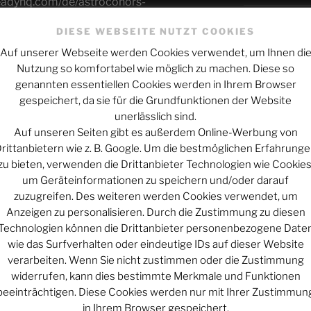
teadyhq.com/de/astrocohors-
High Noon in S
DIESE WEBSEITE NUTZT COOKIES
s.solar
Schicksal und
terbrechung und anders nerviges Zeug:
Auf unserer Webseite werden Cookies verwendet, um Ihnen di
cohors_solar
Nutzung so komfortabel wie möglich zu machen. Diese so
Wie alles sic
genannten essentiellen Cookies werden in Ihrem Browser
Mars macht mo
gespeichert, da sie für die Grundfunktionen der Website
unerlässlich sind.
g/astrocohors_solar
Auf unseren Seiten gibt es außerdem Online-Werbung von
ofile/astrocohors-solar.bsky.social
ARCHIV
rittanbietern wie z. B. Google. Um die bestmöglichen Erfahrung
zu bieten, verwenden die Drittanbieter Technologien wie Cookies
hors.solar@astrocohors.solar
Archiv
um Geräteinformationen zu speichern und/oder darauf
tdn.social/@astrocohors_solar
zuzugreifen. Des weiteren werden Cookies verwendet, um
ar
Anzeigen zu personalisieren. Durch die Zustimmung zu diesen
Technologien können die Drittanbieter personenbezogene Date
KATEGORIEN
Werbung
wie das Surfverhalten oder eindeutige IDs auf dieser Website
Kategorien
verarbeiten. Wenn Sie nicht zustimmen oder die Zustimmung
widerrufen, kann dies bestimmte Merkmale und Funktionen
beeinträchtigen. Diese Cookies werden nur mit Ihrer Zustimmun
in Ihrem Browser gespeichert.