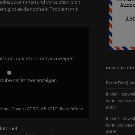
eins zusammen und versuchen, sich
em gibt es da noch ein Problem mit
halt von makertube.net anzuzeigen.
NEUESTE EP
rtube.net immer anzeigen
Bonn: Die Quar
In der Hitzewe
kann und was
#507
ft aus Dosen | ACSOLAR #011“ direkt öffnen
In der Hitzewel
kann und was
ternet:
#506