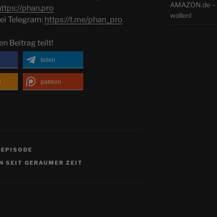
AMAZON.de – N
https://phan.pro
wollen!
ei Telegram:
https://t.me/phan_pro
en Beitrag teilt!
teilen
d
patreon
OEPISODE
N SEIT GERAUMER ZEIT