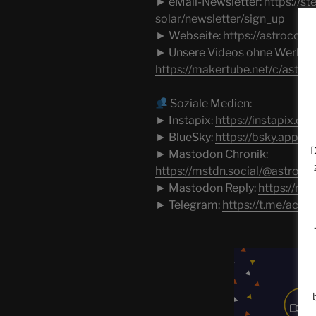
► eMail-Newsletter:
https://s
solar/newsletter/sign_up
► Webseite:
https://astrocohor
► Unsere Videos ohne Werbeun
https://makertube.net/c/astro
Soziale Medien:
► Instapix:
https://instapix.or
► BlueSky:
https://bsky.app/pr
D
► Mastodon Chronik:
https://mstdn.social/@astroco
► Mastodon Reply:
https://ms
► Telegram:
https://t.me/acsol