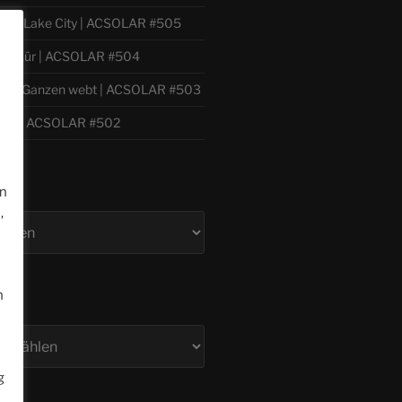
ilver Lake City | ACSOLAR #505
 Willkür | ACSOLAR #504
e
h zum Ganzen webt | ACSOLAR #503
bil | ACSOLAR #502
en
,
n
g