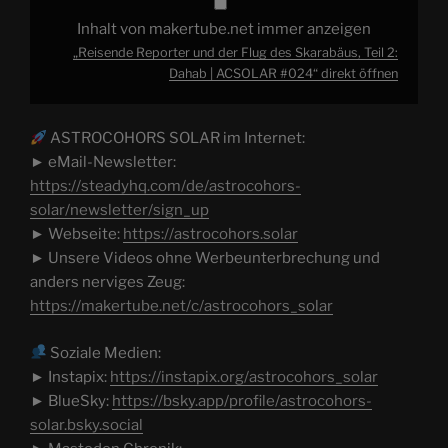
Teil
2:
Inhalt von makertube.net immer anzeigen
Dahab
|
„Reisende Reporter und der Flug des Skarabäus, Teil 2:
ACSOLAR
Dahab | ACSOLAR #024“ direkt öffnen
#024“
von
makertube.net
anzeigen
ASTROCOHORS SOLAR im Internet:
► eMail-Newsletter:
https://steadyhq.com/de/astrocohors-
solar/newsletter/sign_up
► Webseite:
https://astrocohors.solar
► Unsere Videos ohne Werbeunterbrechung und
anders nerviges Zeug:
https://makertube.net/c/astrocohors_solar
Soziale Medien:
► Instapix:
https://instapix.org/astrocohors_solar
► BlueSky:
https://bsky.app/profile/astrocohors-
solar.bsky.social