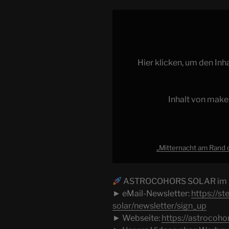
„Mitternacht
am
Rand
der
Hier klicken, um den In
Ewigkeit
|
ACSOLAR
Inhalt von make
#029“
von
makertube.net
anzeigen
„Mitternacht am Rand 
ASTROCOHORS SOLAR im In
► eMail-Newsletter:
https://s
solar/newsletter/sign_up
► Webseite:
https://astrocohor