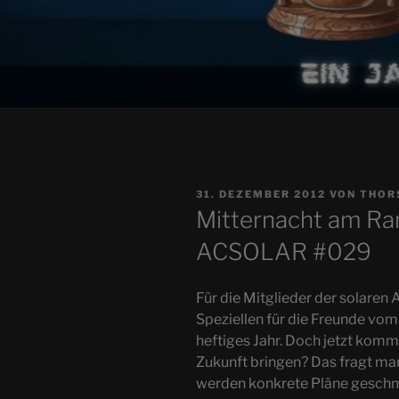
VERÖFFENTLICHT
31. DEZEMBER 2012
VON
THOR
AM
Mitternacht am Ran
ACSOLAR #029
Für die Mitglieder der solar
Speziellen für die Freunde vom
heftiges Jahr. Doch jetzt komm
Zukunft bringen? Das fragt man
werden konkrete Pläne gesch