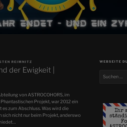
WEBSEITE D
STEN REIMNITZ
d der Ewigkeit |
Suchen
nach:
en Abteilung von ASTROCOHORS, im
 Phantastischen Projekt, war 2012 ein
t es zum Abschluss. Was wird die
 sich nicht nur beim Projekt, anderswo
miedet…