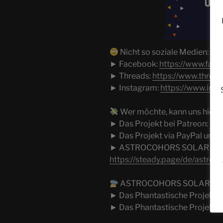
Nicht so soziale Medien:
► Facebook:
https://www.fac
► Threads:
https://www.threa
► Instagram:
https://www.ins
Wer möchte, kann uns hier u
► Das Projekt bei Patreon:
htt
► Das Projekt via PayPal unte
► ASTROCOHORS SOLAR via 
https://steady.page/de/astroc
ASTROCOHORS SOLAR ist Tei
► Das Phantastische Projekt:
► Das Phantastische Projekt b