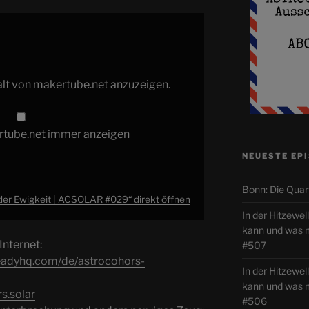
halt von makertube.net anzuzeigen.
rtube.net immer anzeigen
NEUESTE EP
Bonn: Die Quar
der Ewigkeit | ACSOLAR #029“ direkt öffnen
In der Hitzewe
kann und was
ternet:
#507
teadyhq.com/de/astrocohors-
In der Hitzewel
kann und was
s.solar
#506