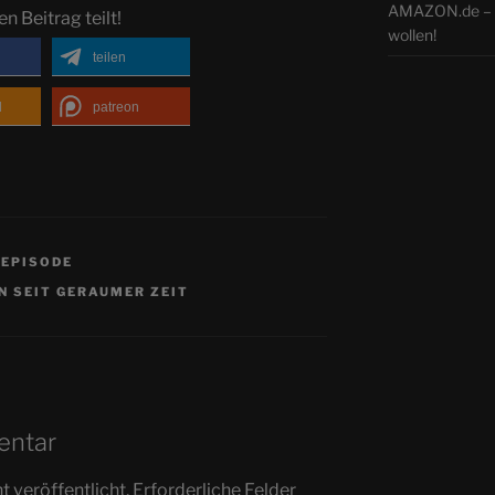
AMAZON.de – N
en Beitrag teilt!
wollen!
teilen
d
patreon
OEPISODE
N SEIT GERAUMER ZEIT
entar
 veröffentlicht.
Erforderliche Felder