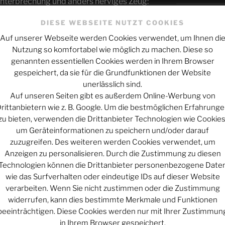
terbrechung und anders nerviges Zeug:
cohors_solar
High Noon in S
DIESE WEBSEITE NUTZT COOKIES
Schicksal und
Auf unserer Webseite werden Cookies verwendet, um Ihnen di
g/astrocohors_solar
Nutzung so komfortabel wie möglich zu machen. Diese so
Wie alles sic
genannten essentiellen Cookies werden in Ihrem Browser
ofile/astrocohors-solar.bsky.social
Mars macht mo
gespeichert, da sie für die Grundfunktionen der Website
unerlässlich sind.
hors.solar@astrocohors.solar
Auf unseren Seiten gibt es außerdem Online-Werbung von
tdn.social/@astrocohors_solar
ARCHIV
rittanbietern wie z. B. Google. Um die bestmöglichen Erfahrung
ar
zu bieten, verwenden die Drittanbieter Technologien wie Cookies
Archiv
um Geräteinformationen zu speichern und/oder darauf
Werbung
zuzugreifen. Des weiteren werden Cookies verwendet, um
Anzeigen zu personalisieren. Durch die Zustimmung zu diesen
Technologien können die Drittanbieter personenbezogene Date
KATEGORIEN
wie das Surfverhalten oder eindeutige IDs auf dieser Website
Kategorien
verarbeiten. Wenn Sie nicht zustimmen oder die Zustimmung
widerrufen, kann dies bestimmte Merkmale und Funktionen
beeinträchtigen. Diese Cookies werden nur mit Ihrer Zustimmun
in Ihrem Browser gespeichert.