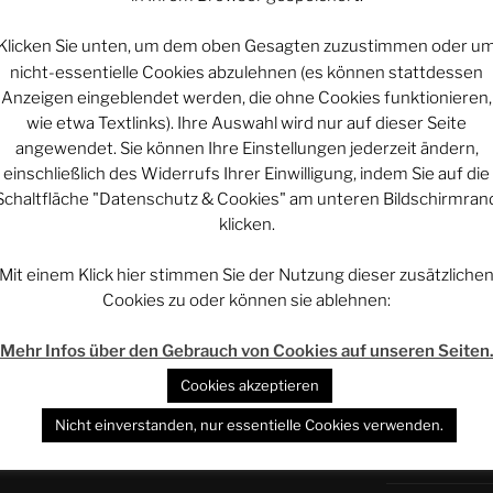
UNTERSTÜT
Klicken Sie unten, um dem oben Gesagten zuzustimmen oder u
nicht-essentielle Cookies abzulehnen (es können stattdessen
Anzeigen eingeblendet werden, die ohne Cookies funktionieren,
wie etwa Textlinks). Ihre Auswahl wird nur auf dieser Seite
Projekt vi
ebook.com/AstrocohorsSolar
angewendet. Sie können Ihre Einstellungen jederzeit ändern,
ds.com/@astrocohors_solar
einschließlich des Widerrufs Ihrer Einwilligung, indem Sie auf die
tagram.com/astrocohors_solar/
Schaltfläche "Datenschutz & Cookies" am unteren Bildschirmran
Projekt vi
klicken.
nterstützen:
ps://www.patreon.com/rethovomsee
Mit einem Klick hier stimmen Sie der Nutzung dieser zusätzliche
Projekt vi
rstützen:
https://paypal.me/rethovomsee
Cookies zu oder können sie ablehnen:
Steady:
Mehr Infos über den Gebrauch von Cookies auf unseren Seiten
ohors-solar/about
WERBUNG – 
Cookies akzeptieren
l des Phantastischen Projekts:
GetDigital – Yo
Nicht einverstanden, nur essentielle Cookies verwenden.
https://phan.pro
ei Telegram:
https://t.me/phan_pro
Der Entscheide