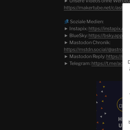
► Unsere Videos ohne Werbeun
https://makertube.net/c/astro
Soziale Medien:
► Instapix:
https://instapix.or
► BlueSky:
https://bsky.app/pr
► Mastodon Chronik:
https://mstdn.social/@astroco
► Mastodon Reply:
https://ms
D
► Telegram:
https://t.me/acsol