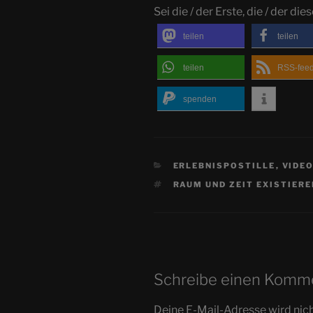
Sei die / der Erste, die / der dies
teilen
teilen
teilen
RSS-fee
spenden
KATEGORIEN
ERLEBNISPOSTILLE
,
VIDE
SCHLAGWÖRTER
RAUM UND ZEIT EXISTIERE
Schreibe einen Komm
Deine E-Mail-Adresse wird nicht