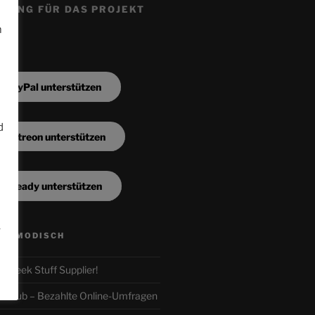
ZUNG FÜR DAS PROJEKT
m
a PayPal unterstützen
d
a Patreon unterstützen
n
a Steady unterstützen
.
ALTMODISCH
ur Geek Stuff Supplier!
r-Club – Bezahlte Online-Umfragen