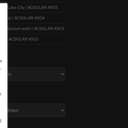
ilver Lake City | ACSOLAR #505
 Willkür | ACSOLAR #504
e
h zum Ganzen webt | ACSOLAR #503
bil | ACSOLAR #502
en
,
n
g