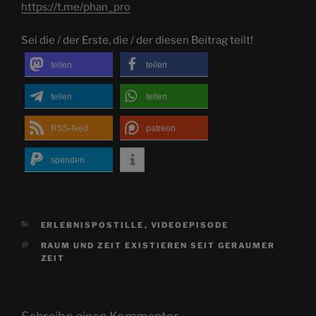
https://t.me/phan_pro
Sei die / der Erste, die / der diesen Beitrag teilt!
teilen
teilen
teilen
teilen
RSS-feed
patreon
spenden
KATEGORIEN
ERLEBNISPOSTILLE
,
VIDEOEPISODE
SCHLAGWÖRTER
RAUM UND ZEIT EXISTIEREN SEIT GERAUMER
ZEIT