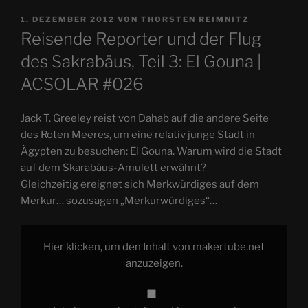
VERÖFFENTLICHT
1. DEZEMBER 2012
VON
THORSTEN REIMNITZ
AM
Reisende Reporter und der Flug
des Sakrabäus, Teil 3: El Gouna |
ACSOLAR #026
Jack T. Greeley reist von Dahab auf die andere Seite
des Roten Meeres, um eine relativ junge Stadt in
Ägypten zu besuchen: El Gouna. Warum wird die Stadt
auf dem Skarabäus-Amulett erwähnt?
Gleichzeitig ereignet sich Merkwürdiges auf dem
Merkur… sozusagen „Merkurwürdiges“…
„Reisende
Reporter
Hier klicken, um den Inhalt von makertube.net
und
der
anzuzeigen.
Flug
des
Sakrabäus,
Teil
3: