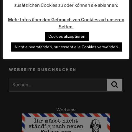
Beitrag
Flat Flute Divers in Dahab, Teil 2: Golden Blocks
zusätzlichen Cookies zu oder können sie ablehnen:
(Happy Life Village) | ACSOLAR #025
Mehr Infos über den Gebrauch von Cookies auf unseren
Nächster
WEITER
Seiten.
Beitrag
Winterzauber im EUROPA-PARK | ACSOLAR #027
Cookies akzeptieren
Nicht einverstanden, nur essentielle Cookies verwenden.
WEBSEITE DURCHSUCHEN
Suchen
Suche
nach:
Werbung