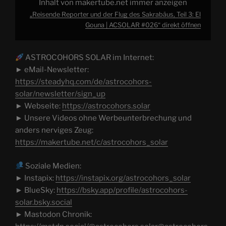
Inhalt von makertube.net immer anzeigen
El
Gouna
„Reisende Reporter und der Flug des Sakrabäus, Teil 3: El
|
Gouna | ACSOLAR #026“ direkt öffnen
ACSOLAR
#026“
von
makertube.net
anzeigen
ASTROCOHORS SOLAR im Internet:
► eMail-Newsletter:
https://steadyhq.com/de/astrocohors-
solar/newsletter/sign_up
► Webseite:
https://astrocohors.solar
► Unsere Videos ohne Werbeunterbrechung und
anders nerviges Zeug:
https://makertube.net/c/astrocohors_solar
Soziale Medien:
► Instapix:
https://instapix.org/astrocohors_solar
► BlueSky:
https://bsky.app/profile/astrocohors-
solar.bsky.social
► Mastodon Chronik: