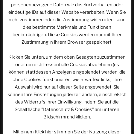
personenbezogene Daten wie das Surfverhalten oder
E-Mail-Adresse
*
eindeutige IDs auf dieser Website verarbeiten. Wenn Sie
nicht zustimmen oder die Zustimmung widerrufen, kann
dies bestimmte Merkmale und Funktionen
beeinträchtigen. Diese Cookies werden nur mit Ihrer
Website
Zustimmung in Ihrem Browser gespeichert.
Klicken Sie unten, um dem oben Gesagten zuzustimmen
oder um nicht-essentielle Cookies abzulehnen (es
Name, E-Mail-Adresse und Website in diesem
können stattdessen Anzeigen eingeblendet werden, die
Browser für meinen nächsten Kommentar speichern.
ohne Cookies funktionieren, wie etwa Textlinks). Ihre
Auswahl wird nur auf dieser Seite angewendet. Sie
können Ihre Einstellungen jederzeit ändern, einschließlich
des Widerrufs Ihrer Einwilligung, indem Sie auf die
Schaltfläche "Datenschutz & Cookies" am unteren
Bildschirmrand klicken.
Beitragsnavigation
Vorheriger
ZURÜCK
Mit einem Klick hier stimmen Sie der Nutzung dieser