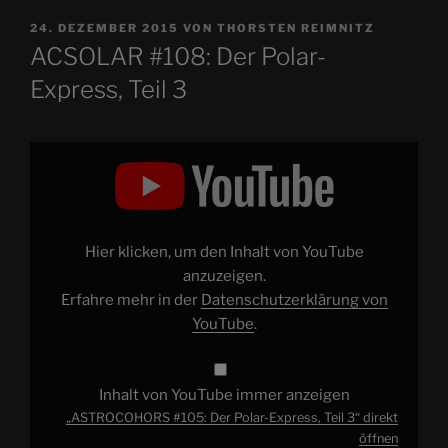
VERÖFFENTLICHT
24. DEZEMBER 2015
VON
THORSTEN REIMNITZ
AM
ACSOLAR #108: Der Polar-
Express, Teil 3
„ASTROCOHORS
#105:
Der
Polar-
Express,
Teil
3“
von
Hier klicken, um den Inhalt von YouTube
YouTube
anzeigen
anzuzeigen.
Erfahre mehr in der
Datenschutzerklärung von
YouTube
.
Inhalt von YouTube immer anzeigen
„ASTROCOHORS #105: Der Polar-Express, Teil 3“ direkt
öffnen