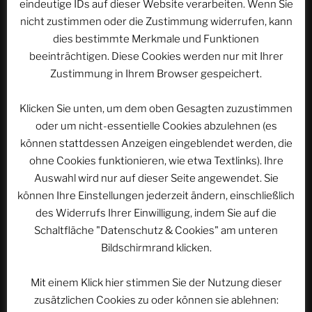
eindeutige IDs auf dieser Website verarbeiten. Wenn Sie
nicht zustimmen oder die Zustimmung widerrufen, kann
Nächster
WEITER
dies bestimmte Merkmale und Funktionen
Beitrag
ACSOLAR #109: Arthur im Königreich der Minimoys
beeinträchtigen. Diese Cookies werden nur mit Ihrer
Zustimmung in Ihrem Browser gespeichert.
Klicken Sie unten, um dem oben Gesagten zuzustimmen
oder um nicht-essentielle Cookies abzulehnen (es
WEBSEITE DURCHSUCHEN
können stattdessen Anzeigen eingeblendet werden, die
Suchen
ohne Cookies funktionieren, wie etwa Textlinks). Ihre
Suche
nach:
Auswahl wird nur auf dieser Seite angewendet. Sie
können Ihre Einstellungen jederzeit ändern, einschließlich
des Widerrufs Ihrer Einwilligung, indem Sie auf die
Werbung
Schaltfläche "Datenschutz & Cookies" am unteren
Bildschirmrand klicken.
Mit einem Klick hier stimmen Sie der Nutzung dieser
zusätzlichen Cookies zu oder können sie ablehnen: