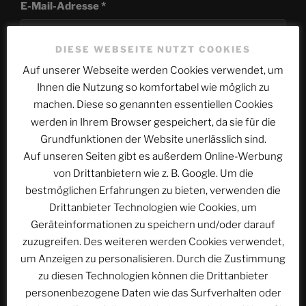
E-Mail-Adresse
*
DIESE WEBSEITE NUTZT COOKIES
Auf unserer Webseite werden Cookies verwendet, um
Website
Ihnen die Nutzung so komfortabel wie möglich zu
machen. Diese so genannten essentiellen Cookies
werden in Ihrem Browser gespeichert, da sie für die
Grundfunktionen der Website unerlässlich sind.
Name, E-Mail-Adresse und Website in diesem
Auf unseren Seiten gibt es außerdem Online-Werbung
Browser für meinen nächsten Kommentar speichern.
von Drittanbietern wie z. B. Google. Um die
bestmöglichen Erfahrungen zu bieten, verwenden die
Drittanbieter Technologien wie Cookies, um
Geräteinformationen zu speichern und/oder darauf
zuzugreifen. Des weiteren werden Cookies verwendet,
um Anzeigen zu personalisieren. Durch die Zustimmung
Beitragsnavigation
zu diesen Technologien können die Drittanbieter
Vorheriger
ZURÜCK
personenbezogene Daten wie das Surfverhalten oder
Beitrag
ACSOLAR #107: Der Polar-Express, Teil 2