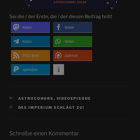
Sei die / der Erste, die / der diesen Beitrag teilt!
teilen
teilen
teilen
teilen
RSS-feed
patreon
spenden
KATEGORIEN
ASTROCOHORS
,
VIDEOEPISODE
SCHLAGWÖRTER
DAS IMPERIUM SCHLÄGT ZU!
Schreibe einen Kommentar