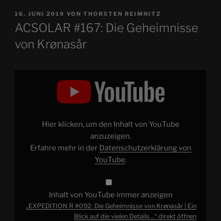
VERÖFFENTLICHT
16. JUNI 2019
VON
THORSTEN REIMNITZ
AM
ACSOLAR #167: Die Geheimnisse
von Krønasår
„EXPEDITION
R
#092:
Die
Geheimnisse
von
Krønasår
|
Hier klicken, um den Inhalt von YouTube
Ein
Blick
anzuzeigen.
auf
Erfahre mehr in der
Datenschutzerklärung von
die
vielen
YouTube
.
Details…“
von
YouTube
anzeigen
Inhalt von YouTube immer anzeigen
„EXPEDITION R #092: Die Geheimnisse von Krønasår | Ein
Blick auf die vielen Details…“ direkt öffnen