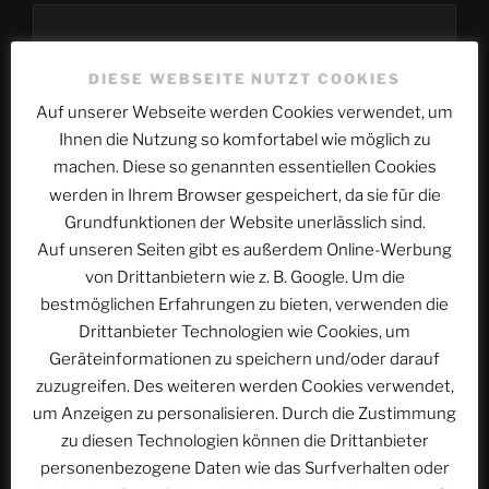
DIESE WEBSEITE NUTZT COOKIES
Website
Auf unserer Webseite werden Cookies verwendet, um
Ihnen die Nutzung so komfortabel wie möglich zu
machen. Diese so genannten essentiellen Cookies
werden in Ihrem Browser gespeichert, da sie für die
Name, E-Mail-Adresse und Website in diesem
Grundfunktionen der Website unerlässlich sind.
Browser für meinen nächsten Kommentar speichern.
Auf unseren Seiten gibt es außerdem Online-Werbung
von Drittanbietern wie z. B. Google. Um die
bestmöglichen Erfahrungen zu bieten, verwenden die
Drittanbieter Technologien wie Cookies, um
Geräteinformationen zu speichern und/oder darauf
zuzugreifen. Des weiteren werden Cookies verwendet,
Beitragsnavigation
um Anzeigen zu personalisieren. Durch die Zustimmung
Vorheriger
ZURÜCK
zu diesen Technologien können die Drittanbieter
Beitrag
ACSOLAR #166: Badisches Landhaus in
personenbezogene Daten wie das Surfverhalten oder
Faulenfürst