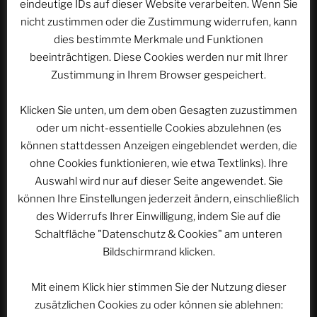
eindeutige IDs auf dieser Website verarbeiten. Wenn Sie
nicht zustimmen oder die Zustimmung widerrufen, kann
Nächster
WEITER
dies bestimmte Merkmale und Funktionen
Beitrag
ACSOLAR #168: Krønasår – Das Museumshotel |
beeinträchtigen. Diese Cookies werden nur mit Ihrer
EUROPA-PARK Hotelresort
Zustimmung in Ihrem Browser gespeichert.
Klicken Sie unten, um dem oben Gesagten zuzustimmen
oder um nicht-essentielle Cookies abzulehnen (es
WEBSEITE DURCHSUCHEN
können stattdessen Anzeigen eingeblendet werden, die
Suchen
ohne Cookies funktionieren, wie etwa Textlinks). Ihre
Suche
nach:
Auswahl wird nur auf dieser Seite angewendet. Sie
können Ihre Einstellungen jederzeit ändern, einschließlich
des Widerrufs Ihrer Einwilligung, indem Sie auf die
Werbung
Schaltfläche "Datenschutz & Cookies" am unteren
Bildschirmrand klicken.
Mit einem Klick hier stimmen Sie der Nutzung dieser
zusätzlichen Cookies zu oder können sie ablehnen: