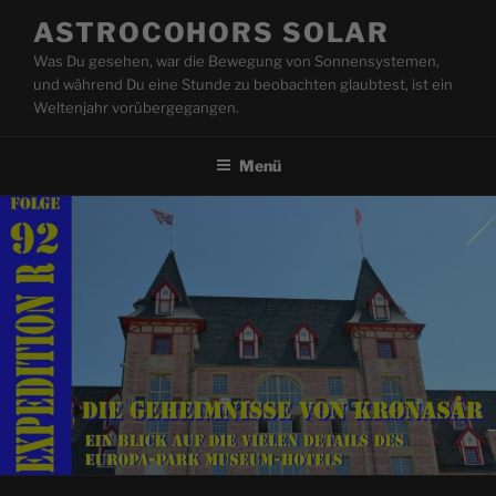
Zum
ASTROCOHORS SOLAR
Inhalt
Was Du gesehen, war die Bewegung von Sonnensystemen,
springen
und während Du eine Stunde zu beobachten glaubtest, ist ein
Weltenjahr vorübergegangen.
Menü