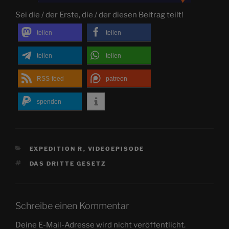
Sei die / der Erste, die / der diesen Beitrag teilt!
teilen
teilen
teilen
teilen
RSS-feed
patreon
spenden
KATEGORIEN
EXPEDITION R
,
VIDEOEPISODE
SCHLAGWÖRTER
DAS DRITTE GESETZ
Schreibe einen Kommentar
Deine E-Mail-Adresse wird nicht veröffentlicht.