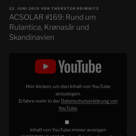
VERÖFFENTLICHT
22. JUNI 2019
VON
THORSTEN REIMNITZ
AM
ACSOLAR #169: Rund um
Rulantica, Krønasår und
Skandinavien
„EXPEDITION
R
#093:
Rund
um
Rulantica,
Krønasår
und
Hier klicken, um den Inhalt von YouTube
Skandinavien
|
anzuzeigen.
Der
Erfahre mehr in der
Datenschutzerklärung von
Fortschritt
der
YouTube
.
Bauarbeiten…“
von
YouTube
anzeigen
Inhalt von YouTube immer anzeigen