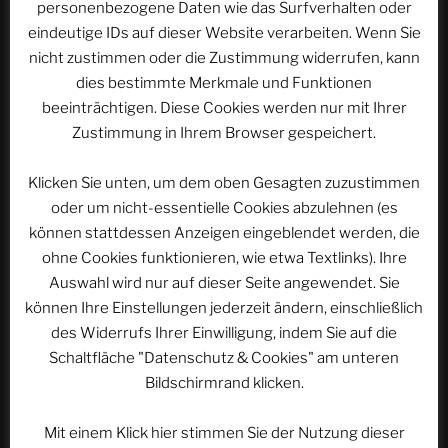
Beitragsnavigation
personenbezogene Daten wie das Surfverhalten oder
Vorheriger
ZURÜCK
eindeutige IDs auf dieser Website verarbeiten. Wenn Sie
Beitrag
ACSOLAR #168: Krønasår – Das Museumshotel |
nicht zustimmen oder die Zustimmung widerrufen, kann
EUROPA-PARK Hotelresort
dies bestimmte Merkmale und Funktionen
beeinträchtigen. Diese Cookies werden nur mit Ihrer
Nächster
WEITER
Zustimmung in Ihrem Browser gespeichert.
Beitrag
ACSOLAR #170: Ein Freitag der Zukunft
Klicken Sie unten, um dem oben Gesagten zuzustimmen
oder um nicht-essentielle Cookies abzulehnen (es
können stattdessen Anzeigen eingeblendet werden, die
WEBSEITE DURCHSUCHEN
ohne Cookies funktionieren, wie etwa Textlinks). Ihre
Auswahl wird nur auf dieser Seite angewendet. Sie
Suchen
Suche
nach:
können Ihre Einstellungen jederzeit ändern, einschließlich
des Widerrufs Ihrer Einwilligung, indem Sie auf die
Schaltfläche "Datenschutz & Cookies" am unteren
Werbung
Bildschirmrand klicken.
Mit einem Klick hier stimmen Sie der Nutzung dieser