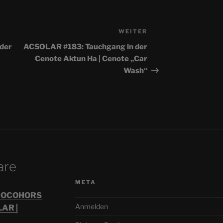
WEITER
Nächster
Beitrag
der
ACSOLAR #183: Tauchgang in der
Cenote Aktun Ha | Cenote „Car
Wash“
are
META
STROCOHORS
Anmelden
AR |