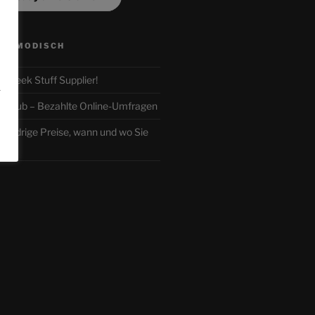
n
ALTMODISCH
ur Geek Stuff Supplier!
.
r-Club – Bezahlte Online-Umfragen
iedrige Preise, wann und wo Sie