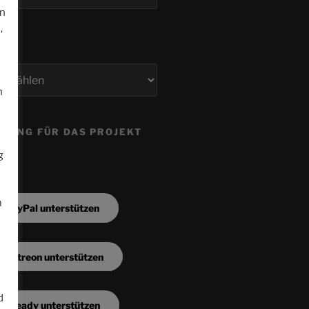
en
,
n
ZUNG FÜR DAS PROJEKT
g
m
a PayPal unterstützen
a Patreon unterstützen
d
a Steady unterstützen