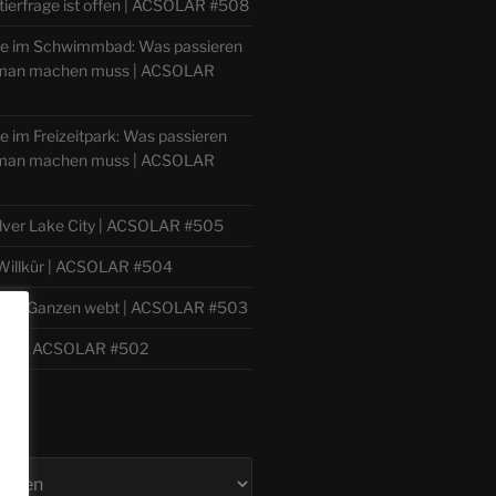
tierfrage ist offen | ACSOLAR #508
lle im Schwimmbad: Was passieren
 man machen muss | ACSOLAR
le im Freizeitpark: Was passieren
 man machen muss | ACSOLAR
ilver Lake City | ACSOLAR #505
 Willkür | ACSOLAR #504
h zum Ganzen webt | ACSOLAR #503
bil | ACSOLAR #502
e