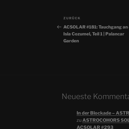
Beitragsnavigation
Vorheriger
ZURÜCK
Beitrag
ACSOLAR #181: Tauchgang an 
Isla Cozumel, Teil 1 | Palancar
Garden
Neueste Komment
In der Blockade – A
zu
ASTROCOHORS SOL
ACSOLAR #293