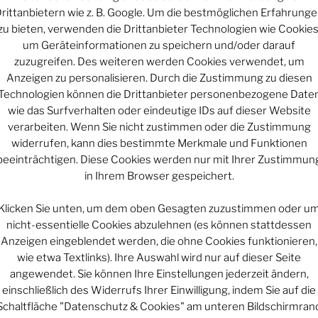
rittanbietern wie z. B. Google. Um die bestmöglichen Erfahrung
zu bieten, verwenden die Drittanbieter Technologien wie Cookies
um Geräteinformationen zu speichern und/oder darauf
KATEGORIEN
zuzugreifen. Des weiteren werden Cookies verwendet, um
Kategorien
Anzeigen zu personalisieren. Durch die Zustimmung zu diesen
en Beitrag teilt!
Technologien können die Drittanbieter personenbezogene Date
teilen
wie das Surfverhalten oder eindeutige IDs auf dieser Website
verarbeiten. Wenn Sie nicht zustimmen oder die Zustimmung
UNTERSTÜT
d
patreon
widerrufen, kann dies bestimmte Merkmale und Funktionen
beeinträchtigen. Diese Cookies werden nur mit Ihrer Zustimmun
in Ihrem Browser gespeichert.
Klicken Sie unten, um dem oben Gesagten zuzustimmen oder u
Projekt vi
nicht-essentielle Cookies abzulehnen (es können stattdessen
OEPISODE
Anzeigen eingeblendet werden, die ohne Cookies funktionieren,
wie etwa Textlinks). Ihre Auswahl wird nur auf dieser Seite
Projekt vi
angewendet. Sie können Ihre Einstellungen jederzeit ändern,
einschließlich des Widerrufs Ihrer Einwilligung, indem Sie auf die
Schaltfläche "Datenschutz & Cookies" am unteren Bildschirmran
Projekt vi