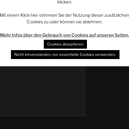
klicken.
entar
Mit einem Klick hier stimmen Sie der Nutzung dieser zusätzliche
WERBUNG – 
Cookies zu oder können sie ablehnen:
 veröffentlicht.
Erforderliche Felder
GetDigital – Yo
Mehr Infos über den Gebrauch von Cookies auf unseren Seiten
Der Entscheide
Cookies akzeptieren
AMAZON.de – N
Nicht einverstanden, nur essentielle Cookies verwenden.
wollen!