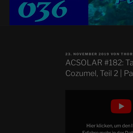
VERÖFFENTLICHT
23. NOVEMBER 2019
VON
THOR
AM
ACSOLAR #182: Tau
Cozumel, Teil 2 | P
„Flat
Flute
Divers
#36:
Tauchgang
Hier klicken, um den
an
Erfahre mehr in der
Dat