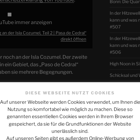
Bonn: Die Quar
In der Hitzewe
kann und was
ouTube immer anzeigen
#507
 an der Isla Cozumel, Teil 2 | Pasa de Cedral“
In der Hitzewel
direkt öffnen
kann und was
#506
r noch an der Isla Cozumel. Der zweite
High Noon in S
n ein Gebiet, das „Paso de Cedral“
haben sie mehrere Begegnungen.
Schicksal und
Werbung
Wie alles sic
DIESE WEBSEITE NUTZT COOKIES
Mars macht mo
Auf unserer Webseite werden Cookies verwendet, um Ihnen di
Nutzung so komfortabel wie möglich zu machen. Diese so
genannten essentiellen Cookies werden in Ihrem Browser
ARCHIV
gespeichert, da sie für die Grundfunktionen der Website
unerlässlich sind.
Archiv
Auf unseren Seiten gibt es außerdem Online-Werbung von