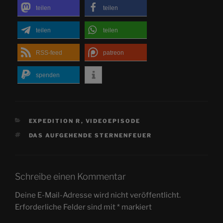
teilen
teilen
teilen
teilen
RSS-feed
patreon
spenden
KATEGORIEN
EXPEDITION R
,
VIDEOEPISODE
SCHLAGWÖRTER
DAS AUFGEHENDE STERNENFEUER
Schreibe einen Kommentar
Deine E-Mail-Adresse wird nicht veröffentlicht.
Erforderliche Felder sind mit
*
markiert