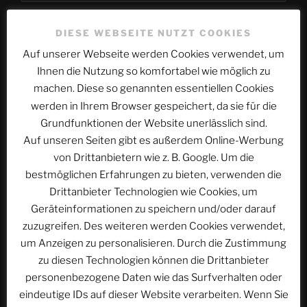
Website
DIESE WEBSEITE NUTZT COOKIES
Auf unserer Webseite werden Cookies verwendet, um
Ihnen die Nutzung so komfortabel wie möglich zu
machen. Diese so genannten essentiellen Cookies
Name, E-Mail-Adresse und Website in diesem
werden in Ihrem Browser gespeichert, da sie für die
Browser für meinen nächsten Kommentar speichern.
Grundfunktionen der Website unerlässlich sind.
Auf unseren Seiten gibt es außerdem Online-Werbung
von Drittanbietern wie z. B. Google. Um die
bestmöglichen Erfahrungen zu bieten, verwenden die
Drittanbieter Technologien wie Cookies, um
Geräteinformationen zu speichern und/oder darauf
Beitragsnavigation
zuzugreifen. Des weiteren werden Cookies verwendet,
Vorheriger
ZURÜCK
um Anzeigen zu personalisieren. Durch die Zustimmung
Beitrag
ACSOLAR #210: 45 Jahre EUROPA-PARK – Teil
zu diesen Technologien können die Drittanbieter
13: 2012
personenbezogene Daten wie das Surfverhalten oder
eindeutige IDs auf dieser Website verarbeiten. Wenn Sie
Nächster
WEITER