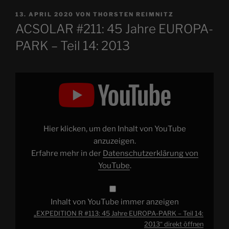
VERÖFFENTLICHT
13. APRIL 2020
VON
THORSTEN REIMNITZ
AM
ACSOLAR #211: 45 Jahre EUROPA-
PARK – Teil 14: 2013
„EXPEDITION
R
#113:
45
Jahre
EUROPA-
PARK
–
Hier klicken, um den Inhalt von YouTube
Teil
14:
anzuzeigen.
2013“
Erfahre mehr in der
Datenschutzerklärung von
von
YouTube
YouTube
.
anzeigen
Inhalt von YouTube immer anzeigen
„EXPEDITION R #113: 45 Jahre EUROPA-PARK – Teil 14:
2013“ direkt öffnen