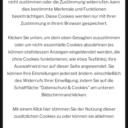
nicht zustimmen oder die Zustimmung widerrufen, kann
Beitrag
ACSOLAR #212: 45 Jahre EUROPA-PARK – Teil 15:
dies bestimmte Merkmale und Funktionen
2014
beeinträchtigen. Diese Cookies werden nur mit Ihrer
Zustimmung in Ihrem Browser gespeichert.
Klicken Sie unten, um dem oben Gesagten zuzustimmen
WEBSEITE DURCHSUCHEN
oder um nicht-essentielle Cookies abzulehnen (es
Suchen
können stattdessen Anzeigen eingeblendet werden, die
Suche
nach:
ohne Cookies funktionieren, wie etwa Textlinks). Ihre
Auswahl wird nur auf dieser Seite angewendet. Sie
können Ihre Einstellungen jederzeit ändern, einschließlich
Werbung
des Widerrufs Ihrer Einwilligung, indem Sie auf die
Schaltfläche "Datenschutz & Cookies" am unteren
Bildschirmrand klicken.
Mit einem Klick hier stimmen Sie der Nutzung dieser
zusätzlichen Cookies zu oder können sie ablehnen: