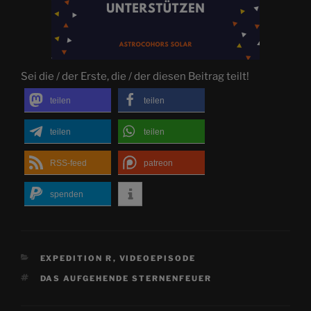
Sei die / der Erste, die / der diesen Beitrag teilt!
teilen
teilen
teilen
teilen
RSS-feed
patreon
spenden
KATEGORIEN
EXPEDITION R
,
VIDEOEPISODE
SCHLAGWÖRTER
DAS AUFGEHENDE STERNENFEUER