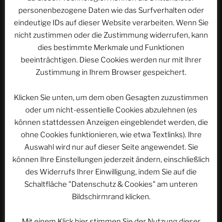
Beitragsnavigation
Vorheriger
ZURÜCK
personenbezogene Daten wie das Surfverhalten oder
Beitrag
eindeutige IDs auf dieser Website verarbeiten. Wenn Sie
ACSOLAR #227: Summertime Parcs #30:
nicht zustimmen oder die Zustimmung widerrufen, kann
Romanes in Treveros | Campingpark Treviris, Trier
dies bestimmte Merkmale und Funktionen
Nächster
WEITER
beeinträchtigen. Diese Cookies werden nur mit Ihrer
Beitrag
Zustimmung in Ihrem Browser gespeichert.
ACSOLAR #229: Freude schöner Götterfunken |
Europa-Stadt Breisach am Rhein
Klicken Sie unten, um dem oben Gesagten zuzustimmen
oder um nicht-essentielle Cookies abzulehnen (es
können stattdessen Anzeigen eingeblendet werden, die
ohne Cookies funktionieren, wie etwa Textlinks). Ihre
WEBSEITE DURCHSUCHEN
Auswahl wird nur auf dieser Seite angewendet. Sie
Suchen
Suche
können Ihre Einstellungen jederzeit ändern, einschließlich
nach:
des Widerrufs Ihrer Einwilligung, indem Sie auf die
Schaltfläche "Datenschutz & Cookies" am unteren
Bildschirmrand klicken.
Werbung
Mit einem Klick hier stimmen Sie der Nutzung dieser