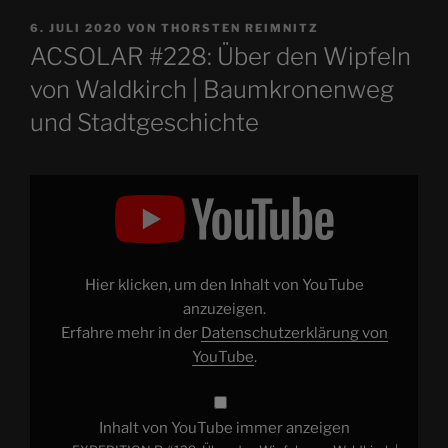
VERÖFFENTLICHT
6. JULI 2020
VON
THORSTEN REIMNITZ
AM
ACSOLAR #228: Über den Wipfeln
von Waldkirch | Baumkronenweg
und Stadtgeschichte
„EXPEDITION
R
#129:
Über
den
Wipfeln
von
Waldkirch
Hier klicken, um den Inhalt von YouTube
|
Baumkronenweg
anzuzeigen.
und
Erfahre mehr in der
Datenschutzerklärung von
Stadtgeschichte“
von
YouTube
.
YouTube
anzeigen
Inhalt von YouTube immer anzeigen