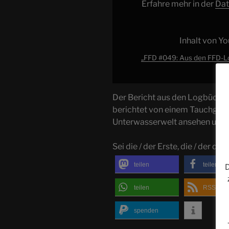
Erfahre mehr in der
Dat
Teil
9
|
Inhalt von Y
Tauchgang
in
„FFD #049: Aus den FFD-Log
Horka
–
Auf
Der Bericht aus den Logbüchern
Fotosafari“
berichtet von einem Tauchgang 
von
Unterwasserwelt ansehen und f
YouTube
anzeigen
Sei die / der Erste, die / der dies
teilen
teilen
D
teilen
RSS-fee
spenden