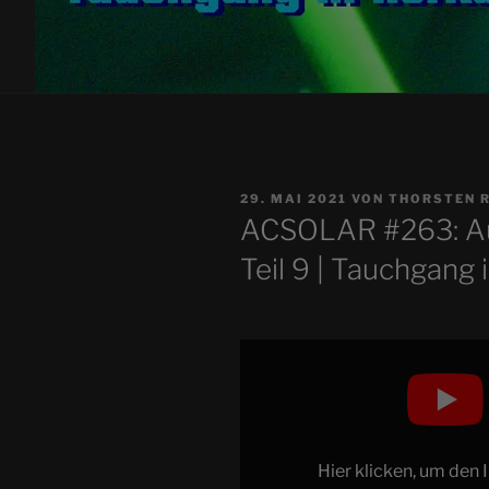
VERÖFFENTLICHT
29. MAI 2021
VON
THORSTEN 
AM
ACSOLAR #263: Au
Teil 9 | Tauchgang 
„FFD
#049:
Aus
den
FFD-
Hier klicken, um den
Logbüchern,