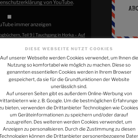
enschutzerklärung von YouTube
.
ouTube immer anzeigen
büchern, Teil 9 | Tauchgang in Horka – Auf
Fotosafari“ direkt öffnen
DIESE WEBSEITE NUTZT COOKIES
Auf unserer Webseite werden Cookies verwendet, um Ihnen di
 der Flat Flute Divers geht weiter: Dan
NEUESTE EP
Nutzung so komfortabel wie möglich zu machen. Diese so
in Horka, bei dem sich die Divers die
genannten essentiellen Cookies werden in Ihrem Browser
otografieren.
Bonn: Die Quar
gespeichert, da sie für die Grundfunktionen der Website
In der Hitzewe
unerlässlich sind.
en Beitrag teilt!
kann und was
Auf unseren Seiten gibt es außerdem Online-Werbung von
#507
teilen
rittanbietern wie z. B. Google. Um die bestmöglichen Erfahrung
zu bieten, verwenden die Drittanbieter Technologien wie Cookies
In der Hitzewel
d
patreon
um Geräteinformationen zu speichern und/oder darauf
kann und was
zuzugreifen. Des weiteren werden Cookies verwendet, um
#506
Anzeigen zu personalisieren. Durch die Zustimmung zu diesen
High Noon in S
Technologien können die Drittanbieter personenbezogene Date