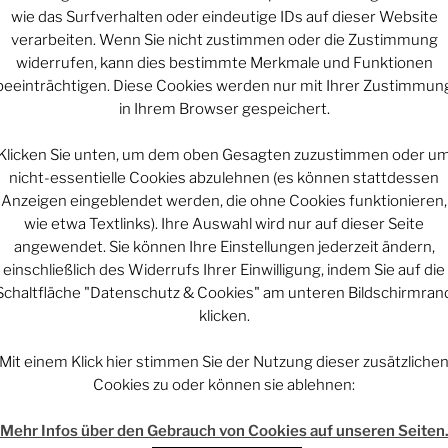
wie das Surfverhalten oder eindeutige IDs auf dieser Website
Schicksal und
verarbeiten. Wenn Sie nicht zustimmen oder die Zustimmung
OEPISODE
widerrufen, kann dies bestimmte Merkmale und Funktionen
Wie alles sic
beeinträchtigen. Diese Cookies werden nur mit Ihrer Zustimmun
E
Mars macht mo
in Ihrem Browser gespeichert.
Klicken Sie unten, um dem oben Gesagten zuzustimmen oder u
ARCHIV
nicht-essentielle Cookies abzulehnen (es können stattdessen
Anzeigen eingeblendet werden, die ohne Cookies funktionieren,
Archiv
entar
wie etwa Textlinks). Ihre Auswahl wird nur auf dieser Seite
angewendet. Sie können Ihre Einstellungen jederzeit ändern,
 veröffentlicht.
Erforderliche Felder
einschließlich des Widerrufs Ihrer Einwilligung, indem Sie auf die
Schaltfläche "Datenschutz & Cookies" am unteren Bildschirmran
KATEGORIEN
klicken.
Kategorien
Mit einem Klick hier stimmen Sie der Nutzung dieser zusätzliche
Cookies zu oder können sie ablehnen:
UNTERSTÜT
Mehr Infos über den Gebrauch von Cookies auf unseren Seiten