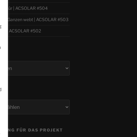
 Willkür | ACSOLAR #504
h zum Ganzen webt | ACSOLAR #503
g
bil | ACSOLAR #502
m
d
n
ZUNG FÜR DAS PROJEKT
.