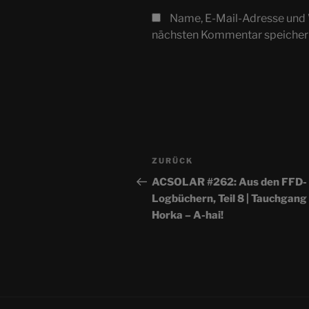
Name, E-Mail-Adresse und 
nächsten Kommentar speicher
Beitragsnavigation
Vorheriger
ZURÜCK
Beitrag
ACSOLAR #262: Aus den FFD-
Logbüchern, Teil 8 | Tauchgang 
Horka – A-hai!