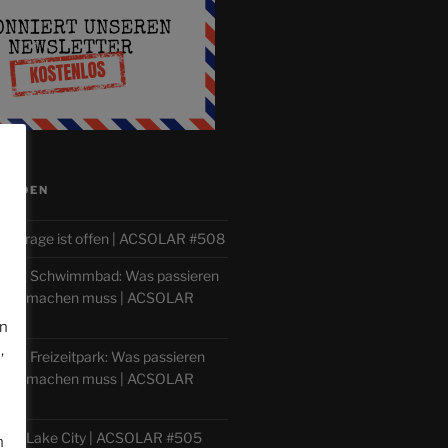
e
ISODEN
tierfrage ist offen | ACSOLAR #508
lle im Schwimmbad: Was passieren
 man machen muss | ACSOLAR
en
,
le im Freizeitpark: Was passieren
 man machen muss | ACSOLAR
ilver Lake City | ACSOLAR #505
n