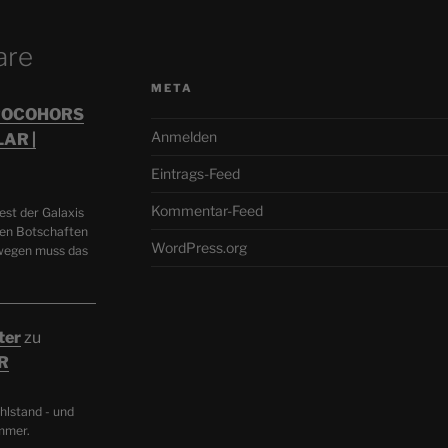
are
META
STROCOHORS
Anmelden
AR |
Eintrags-Feed
Kommentar-Feed
st der Galaxis
en Botschaften
WordPress.org
swegen muss das
ter
zu
R
hlstand - und
mmer.