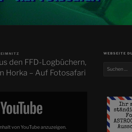
WEBSEITE D
REIMNITZ
s den FFD-Logbüchern,
Suchen
in Horka – Auf Fotosafari
nach:
 Inhalt von YouTube anzuzeigen.