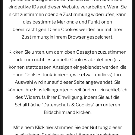
eindeutige IDs auf dieser Website verarbeiten. Wenn Sie
nicht zustimmen oder die Zustimmung widerrufen, kann
Website
dies bestimmte Merkmale und Funktionen
beeinträchtigen. Diese Cookies werden nur mit Ihrer
Zustimmung in Ihrem Browser gespeichert.
Name, E-Mail-Adresse und Website in diesem
Klicken Sie unten, um dem oben Gesagten zuzustimmen
Browser für meinen nächsten Kommentar speichern.
oder um nicht-essentielle Cookies abzulehnen (es
können stattdessen Anzeigen eingeblendet werden, die
ohne Cookies funktionieren, wie etwa Textlinks). Ihre
Auswahl wird nur auf dieser Seite angewendet. Sie
können Ihre Einstellungen jederzeit ändern, einschließlich
des Widerrufs Ihrer Einwilligung, indem Sie auf die
Schaltfläche "Datenschutz & Cookies" am unteren
Beitragsnavigation
Bildschirmrand klicken.
Vorheriger
ZURÜCK
Beitrag
Olles leiwand – Das macht der EUROPA-PARK zur
Mit einem Klick hier stimmen Sie der Nutzung dieser
Saisoneröffnung 2022 (Österreich, Teil 1) |