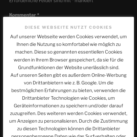
Erforderliche Felder sind mit
*
markiert
Kommentar
*
DIESE WEBSEITE NUTZT COOKIES
Auf unserer Webseite werden Cookies verwendet, um
Ihnen die Nutzung so komfortabel wie möglich zu
machen. Diese so genannten essentiellen Cookies
werden in Ihrem Browser gespeichert, da sie für die
Grundfunktionen der Website unerlässlich sind.
Auf unseren Seiten gibt es außerdem Online-Werbung
von Drittanbietern wie z. B. Google. Um die
bestmöglichen Erfahrungen zu bieten, verwenden die
Name
*
Drittanbieter Technologien wie Cookies, um
Geräteinformationen zu speichern und/oder darauf
zuzugreifen. Des weiteren werden Cookies verwendet,
um Anzeigen zu personalisieren. Durch die Zustimmung
E-Mail-Adresse
*
zu diesen Technologien können die Drittanbieter
personenbezogene Daten wie das Surfverhalten oder