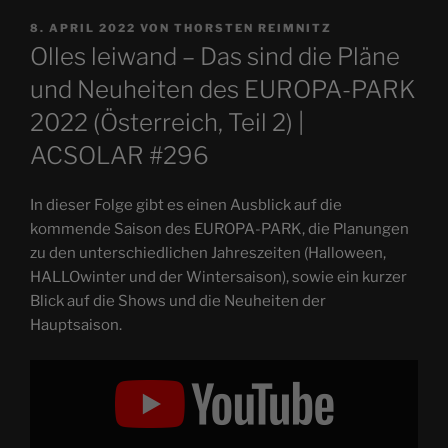
VERÖFFENTLICHT
8. APRIL 2022
VON
THORSTEN REIMNITZ
AM
Olles leiwand – Das sind die Pläne
und Neuheiten des EUROPA-PARK
2022 (Österreich, Teil 2) |
ACSOLAR #296
In dieser Folge gibt es einen Ausblick auf die
kommende Saison des EUROPA-PARK, die Planungen
zu den unterschiedlichen Jahreszeiten (Halloween,
HALLOwinter und der Wintersaison), sowie ein kurzer
Blick auf die Shows und die Neuheiten der
Hauptsaison.
„Olles
leiwand
–
Das
sind
die