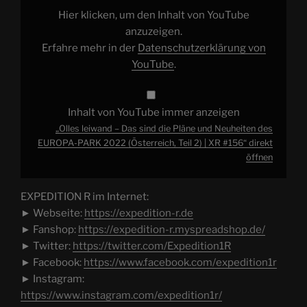
Pläne
und
Hier klicken, um den Inhalt von YouTube
Neuheiten
des
anzuzeigen.
EUROPA-
Erfahre mehr in der
Datenschutzerklärung von
PARK
2022
YouTube
.
(Österreich,
Teil
2)
|
XR
Inhalt von YouTube immer anzeigen
#156“
von
„Olles leiwand – Das sind die Pläne und Neuheiten des
YouTube
EUROPA-PARK 2022 (Österreich, Teil 2) | XR #156“ direkt
anzeigen
öffnen
EXPEDITION R im Internet:
► Webseite:
https://expedition-r.de
► Fanshop:
https://expedition-r.myspreadshop.de/
► Twitter:
https://twitter.com/Expedition1R
► Facebook:
https://www.facebook.com/expedition1r
► Instagram:
https://www.instagram.com/expedition1r/