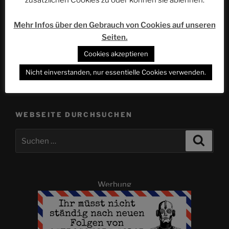
zusätzlichen Cookies zu oder können sie ablehnen:
ACSOLAR #295
Mehr Infos über den Gebrauch von Cookies auf unseren
Nächster
WEITER
Seiten.
Beitrag
Olles leiwand – Das ist die neue Attraktion im
EUROPA-PARK (Österreich, Teil 3) | ACSOLAR #297
Cookies akzeptieren
Nicht einverstanden, nur essentielle Cookies verwenden.
WEBSEITE DURCHSUCHEN
Suchen
Suche
nach:
Werbung