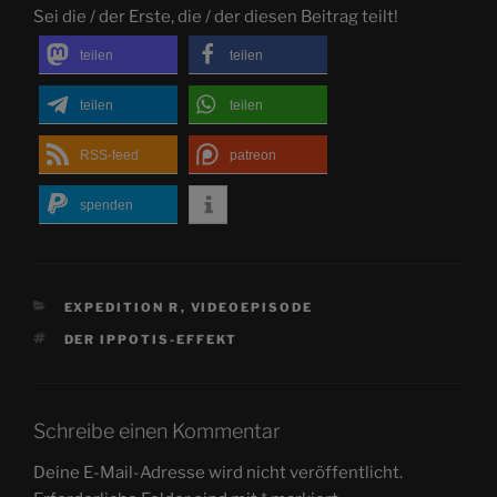
Sei die / der Erste, die / der diesen Beitrag teilt!
teilen
teilen
teilen
teilen
RSS-feed
patreon
spenden
KATEGORIEN
EXPEDITION R
,
VIDEOEPISODE
SCHLAGWÖRTER
DER IPPOTIS-EFFEKT
Schreibe einen Kommentar
Deine E-Mail-Adresse wird nicht veröffentlicht.