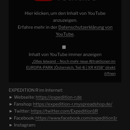
neue
Attraktionen
im
Hier klicken, um den Inhalt von YouTube
EUROPA-
PARK
anzuzeigen.
(Österreich,
Erfahre mehr in der
Datenschutzerklärung von
Teil
4)
YouTube
.
|
XR
#158“
von
YouTube
Inhalt von YouTube immer anzeigen
anzeigen
„Olles leiwand – Noch mehr neue Attraktionen im
EUROPA-PARK (Österreich, Teil 4) | XR #158“ direkt
öffnen
EXPEDITION R im Internet:
► Webseite:
https://expedition-r.de
► Fanshop:
https://expedition-r.myspreadshop.de/
► Twitter:
https://twitter.com/Expedition1R
► Facebook:
https://www.facebook.com/expedition1r
► Instagram: