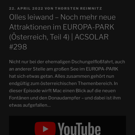
VERÖFFENTLICHT
22. APRIL 2022
VON
THORSTEN REIMNITZ
AM
Olles leiwand – Noch mehr neue
Attraktionen im EUROPA-PARK
(Österreich, Teil 4) | ACSOLAR
#298
Nicht nur bei der ehemaligen Dschungelfloßfahrt, auch
an anderer Stelle am großen See im EUROPA-PARK
hat sich etwas getan. Alles zusammen gehört nun
endgültig zum österreichischen Themenbereich. In
dieser Episode wirft Mac einen Blick auf die neuen
Fontänen und den Donaudampfer – und dabei ist ihm
etwas aufgefallen…
„Olles
leiwand
–
Noch
mehr