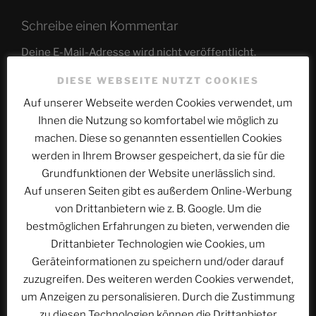
Schreibe einen Kommentar
Deine E-Mail-Adresse wird nicht veröffentlicht.
Erforderliche Felder sind mit
*
markiert
DIESE WEBSEITE NUTZT COOKIES
Kommentar
*
Auf unserer Webseite werden Cookies verwendet, um
Ihnen die Nutzung so komfortabel wie möglich zu
machen. Diese so genannten essentiellen Cookies
werden in Ihrem Browser gespeichert, da sie für die
Grundfunktionen der Website unerlässlich sind.
Auf unseren Seiten gibt es außerdem Online-Werbung
von Drittanbietern wie z. B. Google. Um die
bestmöglichen Erfahrungen zu bieten, verwenden die
Drittanbieter Technologien wie Cookies, um
Geräteinformationen zu speichern und/oder darauf
zuzugreifen. Des weiteren werden Cookies verwendet,
Name
*
um Anzeigen zu personalisieren. Durch die Zustimmung
zu diesen Technologien können die Drittanbieter