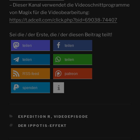
– Dieser Kanal verwendet die Videoschnittprogramme
von Magix für die Videobearbeitung:
https://t.adcell.com/click.php?bid=69038-74407
Sei die / der Erste, die / der diesen Beitrag teilt!
teilen
teilen
teilen
teilen
RSS-feed
patreon
spenden
KATEGORIEN
EXPEDITION R
,
VIDEOEPISODE
SCHLAGWÖRTER
DER IPPOTIS-EFFEKT