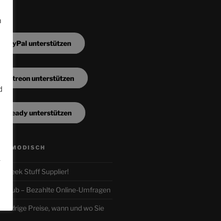
m
a PayPal unterstützen
a Patreon unterstützen
d
a Steady unterstützen
n
ALTMODISCH
.
ur Geek Stuff Supplier!
r-Club – Bezahlte Online-Umfragen
iedrige Preise, wann und wo Sie