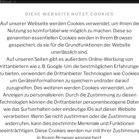
ition_r
Schicksal und
DIESE WEBSEITE NUTZT COOKIES
 des Quadrivium-Clubs und des
Wie alles sic
Auf unserer Webseite werden Cookies verwendet, um Ihnen di
Nutzung so komfortabel wie möglich zu machen. Diese so
Mars macht mo
w.quadrivium.club
genannten essentiellen Cookies werden in Ihrem Browser
am:
https://t.me/quadriviumclub
gespeichert, da sie für die Grundfunktionen der Website
https://phan.pro
unerlässlich sind.
ARCHIV
ei Telegram:
Auf unseren Seiten gibt es außerdem Online-Werbung von
tt
Archiv
rittanbietern wie z. B. Google. Um die bestmöglichen Erfahrung
zu bieten, verwenden die Drittanbieter Technologien wie Cookies
Werbung
um Geräteinformationen zu speichern und/oder darauf
zuzugreifen. Des weiteren werden Cookies verwendet, um
KATEGORIEN
Anzeigen zu personalisieren. Durch die Zustimmung zu diesen
Technologien können die Drittanbieter personenbezogene Date
Kategorien
wie das Surfverhalten oder eindeutige IDs auf dieser Website
verarbeiten. Wenn Sie nicht zustimmen oder die Zustimmung
widerrufen, kann dies bestimmte Merkmale und Funktionen
beeinträchtigen. Diese Cookies werden nur mit Ihrer Zustimmun
UNTERSTÜT
in Ihrem Browser gespeichert.