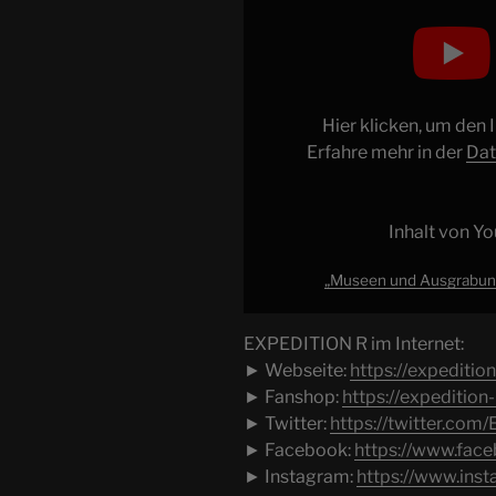
und
Ausgrabungsstätten
in
Mexiko
|
Hier klicken, um den
XR
Erfahre mehr in der
Dat
#163“
von
YouTube
Inhalt von Y
anzeigen
„Museen und Ausgrabungs
EXPEDITION R im Internet:
► Webseite:
https://expedition
► Fanshop:
https://expedition
► Twitter:
https://twitter.com
► Facebook:
https://www.fac
► Instagram:
https://www.ins