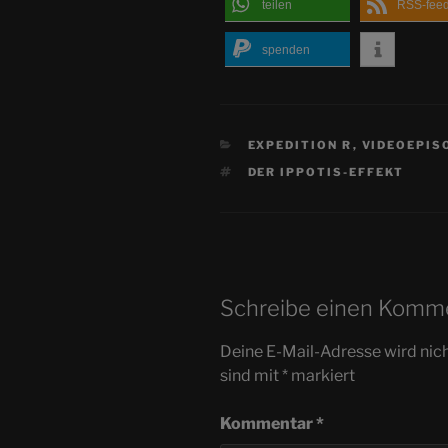
teilen
RSS-fee
spenden
KATEGORIEN
EXPEDITION R
,
VIDEOEPIS
SCHLAGWÖRTER
DER IPPOTIS-EFFEKT
Schreibe einen Komm
Deine E-Mail-Adresse wird nicht
sind mit
*
markiert
Kommentar
*