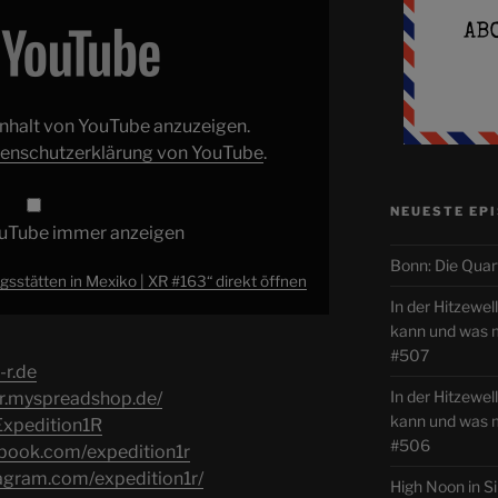
 Inhalt von YouTube anzuzeigen.
enschutzerklärung von YouTube
.
NEUESTE EP
ouTube immer anzeigen
Bonn: Die Quar
stätten in Mexiko | XR #163“ direkt öffnen
In der Hitzewe
kann und was
#507
-r.de
In der Hitzewel
-r.myspreadshop.de/
kann und was
/Expedition1R
#506
ebook.com/expedition1r
tagram.com/expedition1r/
High Noon in S