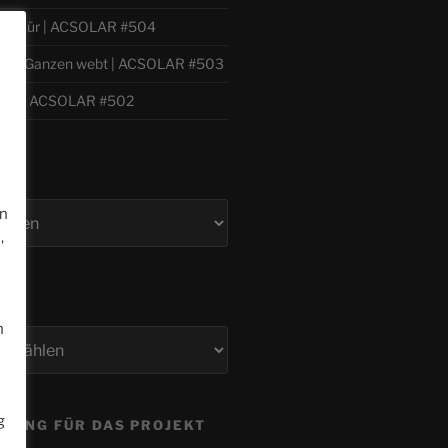
 Willkür | ACSOLAR #504
h zum Ganzen webt | ACSOLAR #503
e
bil | ACSOLAR #502
en
,
n
g
ZUNG FÜR DAS PROJEKT