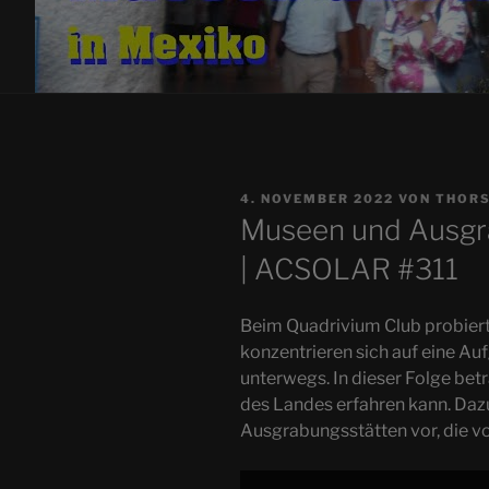
VERÖFFENTLICHT
4. NOVEMBER 2022
VON
THORS
AM
Museen und Ausgra
| ACSOLAR #311
Beim Quadrivium Club probiert
konzentrieren sich auf eine Au
unterwegs. In dieser Folge bet
des Landes erfahren kann. Daz
Ausgrabungsstätten vor, die v
„Museen