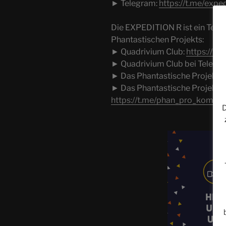
► Telegram:
https://t.me/exped
Die EXPEDITION R ist ein Teil
Phantastischen Projekts:
► Quadrivium Club:
https://ww
► Quadrivium Club bei Telegr
► Das Phantastische Projekt:
► Das Phantastische Projekt b
https://t.me/phan_pro_komple
D