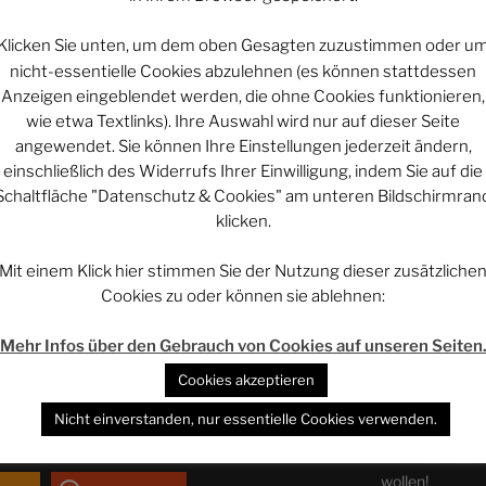
Klicken Sie unten, um dem oben Gesagten zuzustimmen oder u
nicht-essentielle Cookies abzulehnen (es können stattdessen
rstützen:
Projekt vi
Anzeigen eingeblendet werden, die ohne Cookies funktionieren,
ps://www.patreon.com/rethovomsee
wie etwa Textlinks). Ihre Auswahl wird nur auf dieser Seite
rstützen:
https://paypal.me/rethovomsee
angewendet. Sie können Ihre Einstellungen jederzeit ändern,
ttps://steadyhq.com/de/expedition-r
einschließlich des Widerrufs Ihrer Einwilligung, indem Sie auf die
Projekt vi
Schaltfläche "Datenschutz & Cookies" am unteren Bildschirmran
klicken.
————-
Projekt vi
Mit einem Klick hier stimmen Sie der Nutzung dieser zusätzliche
xpeditionstagebuch kann man hier bei
Cookies zu oder können sie ablehnen:
ps://amzn.to/3JlaXWE
ideoschnittprogramme von Magix für die
WERBUNG – 
Mehr Infos über den Gebrauch von Cookies auf unseren Seiten
adcell.com/click.php?bid=69038-74407
GetDigital – Yo
Cookies akzeptieren
en Beitrag teilt!
Der Entscheide
Nicht einverstanden, nur essentielle Cookies verwenden.
teilen
AMAZON.de – N
wollen!