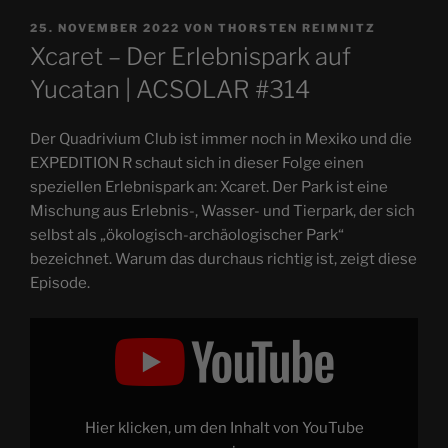
VERÖFFENTLICHT
25. NOVEMBER 2022
VON
THORSTEN REIMNITZ
AM
Xcaret – Der Erlebnispark auf
Yucatan | ACSOLAR #314
Der Quadrivium Club ist immer noch in Mexiko und die
EXPEDITION R schaut sich in dieser Folge einen
speziellen Erlebnispark an: Xcaret. Der Park ist eine
Mischung aus Erlebnis-, Wasser- und Tierpark, der sich
selbst als „ökologisch-archäologischer Park“
bezeichnet. Warum das durchaus richtig ist, zeigt diese
Episode.
„Xcaret
–
Der
Erlebnispark
auf
Yucatan
|
XR
Hier klicken, um den Inhalt von YouTube
#164“