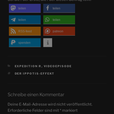
teilen
teilen
teilen
teilen
RSS-feed
patreon
spenden
KATEGORIEN
EXPEDITION R
,
VIDEOEPISODE
SCHLAGWÖRTER
DER IPPOTIS-EFFEKT
Schreibe einen Kommentar
Deine E-Mail-Adresse wird nicht veröffentlicht.
Erforderliche Felder sind mit
*
markiert