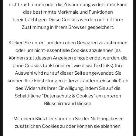
nicht zustimmen oder die Zustimmung widerrufen, kann
dies bestimmte Merkmale und Funktionen
Website
beeinträchtigen. Diese Cookies werden nur mit Ihrer
Zustimmung in Ihrem Browser gespeichert.
Klicken Sie unten, um dem oben Gesagten zuzustimmen
Name, E-Mail-Adresse und Website in diesem
oder um nicht-essentielle Cookies abzulehnen (es
Browser für meinen nächsten Kommentar speichern.
können stattdessen Anzeigen eingeblendet werden, die
ohne Cookies funktionieren, wie etwa Textlinks). Ihre
Auswahl wird nur auf dieser Seite angewendet. Sie
können Ihre Einstellungen jederzeit ändern, einschließlich
des Widerrufs Ihrer Einwilligung, indem Sie auf die
Schaltfläche "Datenschutz & Cookies" am unteren
Bildschirmrand klicken.
Beitragsnavigation
Vorheriger
ZURÜCK
Beitrag
Reisende Reporter und der Obsidian-Priester von
Mit einem Klick hier stimmen Sie der Nutzung dieser
Yucatan – Teil 3: Tulum und Cobá | ACSOLAR #313
zusätzlichen Cookies zu oder können sie ablehnen: