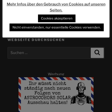
Nächster
WEITER
Mehr Infos über den Gebrauch von Cookies auf unseren
Beitrag
Cenoten und Meer – Schnorcheltouren auf Yucatan |
Seiten.
ACSOLAR #315
Cookies akzeptieren
Nicht einverstanden, nur essentielle Cookies verwenden.
WEBSEITE DURCHSUCHEN
Suchen
Suche
nach:
Werbung