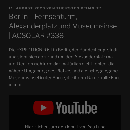
VERÖFFENTLICHT
11. AUGUST 2023
VON
THORSTEN REIMNITZ
AM
Berlin – Fernsehturm,
Alexanderplatz und Museumsinsel
| ACSOLAR #338
Die EXPEDITION R ist in Berlin, der Bundeshauptstadt
und sieht sich dort rund um den Alexanderplatz mal
um. Der Fernsehturm darf natürlich nicht fehlen, die
nähere Umgebung des Platzes und die nahegelegene
Museumsinsel in der Spree, die ihrem Namen alle Ehre
macht.
„Berlin
–
Fernsehturm,
Alexanderplatz
und
Museumsinsel
|
XR
Hier klicken, um den Inhalt von YouTube
#184“