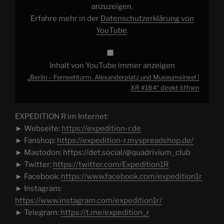
von
anzuzeigen.
YouTube
Erfahre mehr in der
Datenschutzerklärung von
anzeigen
YouTube
.
Inhalt von YouTube immer anzeigen
„Berlin – Fernsehturm, Alexanderplatz und Museumsinsel |
XR #184“ direkt öffnen
EXPEDITION R im Internet:
► Webseite:
https://expedition-r.de
► Fanshop:
https://expedition-r.myspreadshop.de/
► Mastodon: https://det.social/@quadrivium_club
► Twitter:
https://twitter.com/Expedition1R
► Facebook:
https://www.facebook.com/expedition1r
► Instagram:
https://www.instagram.com/expedition1r/
► Telegram:
https://t.me/expedition_r