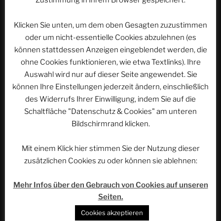
Browser für meinen nächsten Kommentar speichern.
Zustimmung in Ihrem Browser gespeichert.
Klicken Sie unten, um dem oben Gesagten zuzustimmen
oder um nicht-essentielle Cookies abzulehnen (es
können stattdessen Anzeigen eingeblendet werden, die
ohne Cookies funktionieren, wie etwa Textlinks). Ihre
Auswahl wird nur auf dieser Seite angewendet. Sie
Beitragsnavigation
können Ihre Einstellungen jederzeit ändern, einschließlich
Vorheriger
ZURÜCK
des Widerrufs Ihrer Einwilligung, indem Sie auf die
Beitrag
EXPEDITION R – Das Jubiläum – Teil 15: Gardaland
Schaltfläche "Datenschutz & Cookies" am unteren
2004, Teil 2 | ACSOLAR #337
Bildschirmrand klicken.
Nächster
WEITER
Mit einem Klick hier stimmen Sie der Nutzung dieser
Beitrag
Berlin – Museumsinsel, Brandenburger Tor und
zusätzlichen Cookies zu oder können sie ablehnen:
Leipziger Platz | ACSOLAR #339
Mehr Infos über den Gebrauch von Cookies auf unseren
Seiten.
WEBSEITE DURCHSUCHEN
Cookies akzeptieren