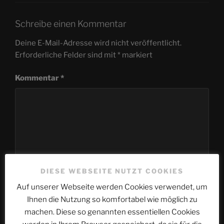
Schreibe einen Kommentar
Deine E-Mail-Adresse wird nicht veröffentlicht.
Erforderliche Felder sind mit
*
markiert
Kommentar
*
DIESE WEBSEITE NUTZT COOKIES
Auf unserer Webseite werden Cookies verwendet, um
Ihnen die Nutzung so komfortabel wie möglich zu
machen. Diese so genannten essentiellen Cookies
Name
*