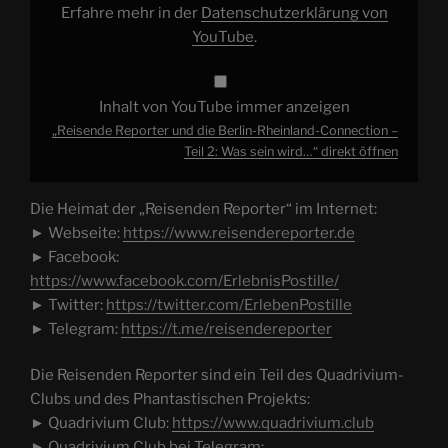
Was
Erfahre mehr in der
Datenschutzerklärung von
sein
wird…“
YouTube
.
von
YouTube
anzeigen
Inhalt von YouTube immer anzeigen
„Reisende Reporter und die Berlin-Rheinland-Connection –
Teil 2: Was sein wird…“ direkt öffnen
Die Heimat der „Reisenden Reporter“ im Internet:
► Webseite:
https://www.reisendereporter.de
► Facebook:
https://www.facebook.com/ErlebnisPostille/
► Twitter:
https://twitter.com/ErlebenPostille
► Telegram:
https://t.me/reisendereporter
Die Reisenden Reporter sind ein Teil des Quadrivium-
Clubs und des Phantastischen Projekts:
► Quadrivium Club:
https://www.quadrivium.club
► Quadrivium Club bei Telegram: