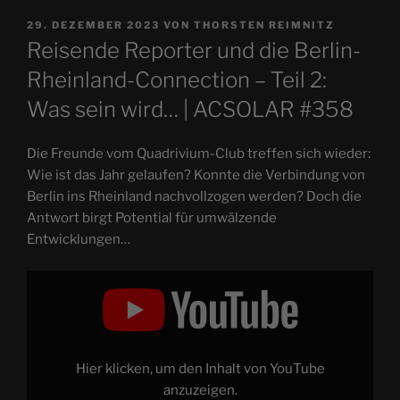
VERÖFFENTLICHT
29. DEZEMBER 2023
VON
THORSTEN REIMNITZ
AM
Reisende Reporter und die Berlin-
Rheinland-Connection – Teil 2:
Was sein wird… | ACSOLAR #358
Die Freunde vom Quadrivium-Club treffen sich wieder:
Wie ist das Jahr gelaufen? Konnte die Verbindung von
Berlin ins Rheinland nachvollzogen werden? Doch die
Antwort birgt Potential für umwälzende
Entwicklungen…
„Reisende
Reporter
und
die
Berlin-
Rheinland-
Connection
–
Hier klicken, um den Inhalt von YouTube
Teil
2:
anzuzeigen.