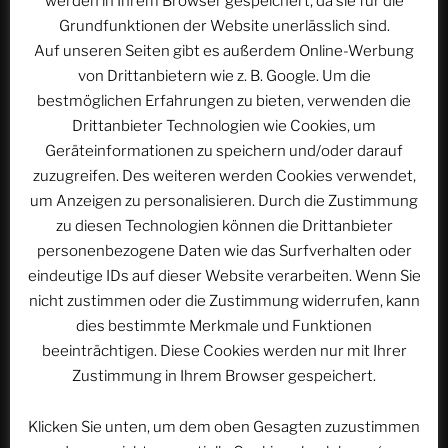
werden in Ihrem Browser gespeichert, da sie für die
Grundfunktionen der Website unerlässlich sind.
Auf unseren Seiten gibt es außerdem Online-Werbung
von Drittanbietern wie z. B. Google. Um die
E-Mail-Adresse
*
bestmöglichen Erfahrungen zu bieten, verwenden die
Drittanbieter Technologien wie Cookies, um
Geräteinformationen zu speichern und/oder darauf
zuzugreifen. Des weiteren werden Cookies verwendet,
Website
um Anzeigen zu personalisieren. Durch die Zustimmung
zu diesen Technologien können die Drittanbieter
personenbezogene Daten wie das Surfverhalten oder
eindeutige IDs auf dieser Website verarbeiten. Wenn Sie
Name, E-Mail-Adresse und Website in diesem
nicht zustimmen oder die Zustimmung widerrufen, kann
Browser für meinen nächsten Kommentar speichern.
dies bestimmte Merkmale und Funktionen
beeinträchtigen. Diese Cookies werden nur mit Ihrer
Zustimmung in Ihrem Browser gespeichert.
Klicken Sie unten, um dem oben Gesagten zuzustimmen