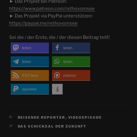
► Das Projekt bei Patreon:
https://www.patreon.com/rethovomsee
► Das Projekt via PayPal unterstützen:
https://paypal.me/rethovomsee
Sei die / der Erste, die / der diesen Beitrag teilt!
teilen
teilen
teilen
teilen
RSS-feed
patreon
spenden
KATEGORIEN
REISENDE REPORTER
,
VIDEOEPISODE
SCHLAGWÖRTER
DAS SCHICKSAL DER ZUKUNFT