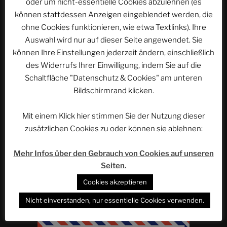
oder um nicht-essentielle Cookies abzulehnen (es
Beitragsnavigation
können stattdessen Anzeigen eingeblendet werden, die
Vorheriger
ZURÜCK
ohne Cookies funktionieren, wie etwa Textlinks). Ihre
Beitrag
Sommer in den Bergen – Hotel Burg Oberlech |
Auswahl wird nur auf dieser Seite angewendet. Sie
ACSOLAR #357
können Ihre Einstellungen jederzeit ändern, einschließlich
des Widerrufs Ihrer Einwilligung, indem Sie auf die
Nächster
WEITER
Schaltfläche "Datenschutz & Cookies" am unteren
Beitrag
ASTROCOHORS SOLAR 2024: DAS ERBE DER
Bildschirmrand klicken.
GENERATIONEN | ACSOLAR #359
Mit einem Klick hier stimmen Sie der Nutzung dieser
zusätzlichen Cookies zu oder können sie ablehnen:
WEBSEITE DURCHSUCHEN
Mehr Infos über den Gebrauch von Cookies auf unseren
Suchen
Seiten.
Suche
nach:
Cookies akzeptieren
Nicht einverstanden, nur essentielle Cookies verwenden.
Werbung