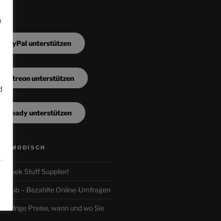
m
a PayPal unterstützen
a Patreon unterstützen
d
a Steady unterstützen
n
ALTMODISCH
.
ur Geek Stuff Supplier!
r-Club – Bezahlte Online-Umfragen
iedrige Preise, wann und wo Sie