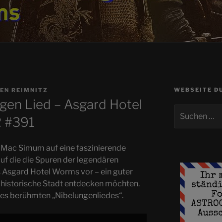
WEBSEITE D
EN REIMNITZ
ngen Lied – Asgard Hotel
Suchen
 #391
nach:
r Mac Simum auf eine faszinierende
uf die die Spuren der legendären
as Asgard Hotel Worms vor – ein guter
e historische Stadt entdecken möchten.
s berühmten „Nibelungenliedes“.