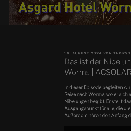
VERÖFFENTLICHT
10. AUGUST 2024
VON
THORST
AM
Das ist der Nibelu
Worms | ACSOLAR
In dieser Episode begleiten wi
Reise nach Worms, wo er sich a
Nibelungen begibt. Er stellt d
Ausgangspunkt für alle, die di
Außerdem hören den Anfang de
„Das