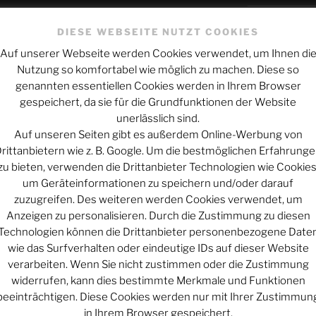
Schicksal und
es Phantastischen Projekts:
DIESE WEBSEITE NUTZT COOKIES
https://phan.pro
Wie alles sic
Auf unserer Webseite werden Cookies verwendet, um Ihnen di
ei Telegram:
https://t.me/phan_pro
Nutzung so komfortabel wie möglich zu machen. Diese so
Mars macht mo
genannten essentiellen Cookies werden in Ihrem Browser
Werbung
gespeichert, da sie für die Grundfunktionen der Website
unerlässlich sind.
ARCHIV
Auf unseren Seiten gibt es außerdem Online-Werbung von
Archiv
rittanbietern wie z. B. Google. Um die bestmöglichen Erfahrung
zu bieten, verwenden die Drittanbieter Technologien wie Cookies
um Geräteinformationen zu speichern und/oder darauf
zuzugreifen. Des weiteren werden Cookies verwendet, um
KATEGORIEN
Anzeigen zu personalisieren. Durch die Zustimmung zu diesen
Technologien können die Drittanbieter personenbezogene Date
Kategorien
wie das Surfverhalten oder eindeutige IDs auf dieser Website
verarbeiten. Wenn Sie nicht zustimmen oder die Zustimmung
widerrufen, kann dies bestimmte Merkmale und Funktionen
rstützen:
beeinträchtigen. Diese Cookies werden nur mit Ihrer Zustimmun
UNTERSTÜT
ps://www.patreon.com/rethovomsee
in Ihrem Browser gespeichert.