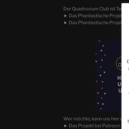
Der Quadruvium Club ist Teil d
► Das Phantastische Projekt:
► Das Phantastische Projekt b
D
Wer möchte, kann uns hier unte
► Das Projekt bei Patreon:
htt