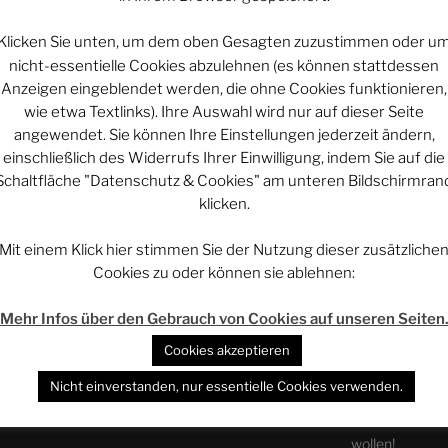
rstützen:
https://paypal.me/rethovomsee
:
https://steadyhq.com/de/quadruvium-
Klicken Sie unten, um dem oben Gesagten zuzustimmen oder u
nicht-essentielle Cookies abzulehnen (es können stattdessen
Projekt vi
Anzeigen eingeblendet werden, die ohne Cookies funktionieren,
en Beitrag teilt!
wie etwa Textlinks). Ihre Auswahl wird nur auf dieser Seite
angewendet. Sie können Ihre Einstellungen jederzeit ändern,
teilen
einschließlich des Widerrufs Ihrer Einwilligung, indem Sie auf die
Projekt vi
Schaltfläche "Datenschutz & Cookies" am unteren Bildschirmran
d
patreon
klicken.
Projekt vi
Mit einem Klick hier stimmen Sie der Nutzung dieser zusätzliche
Cookies zu oder können sie ablehnen:
WERBUNG – 
Mehr Infos über den Gebrauch von Cookies auf unseren Seiten
EPISODE
GetDigital – Yo
Cookies akzeptieren
NEN
Der Entscheide
Nicht einverstanden, nur essentielle Cookies verwenden.
AMAZON.de – N
wollen!