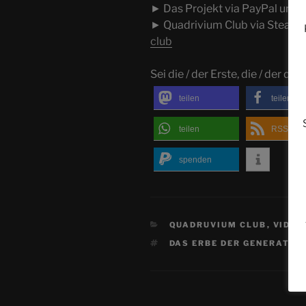
► Das Projekt via PayPal unte
► Quadrivium Club via Steady
club
Sei die / der Erste, die / der dies
teilen
teilen
teilen
RSS-fee
spenden
KATEGORIEN
QUADRUVIUM CLUB
,
VIDEO
SCHLAGWÖRTER
DAS ERBE DER GENERATIO