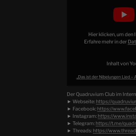
ist
der
Nibelungen
Lied
–
Hier klicken, um den
Asgard
Erfahre mehr in der
Dat
Hotel
Worms
|
Inhalt von Y
QC
„Das ist der Nibelungen Lied –
#011“
von
YouTube
Der Quadruvium Club im Intern
anzeigen
► Webseite:
https://quadruviu
► Facebook:
https://www.fac
► Instagram:
https://www.ins
► Telegram:
https://t.me/qua
► Threads:
https://www.threa