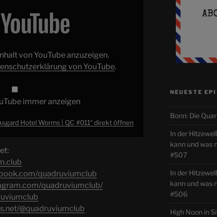
 Inhalt von YouTube anzuzeigen.
enschutzerklärung von YouTube
.
NEUESTE EP
ouTube immer anzeigen
Bonn: Die Quar
 Asgard Hotel Worms | QC #011“ direkt öffnen
In der Hitzewe
kann und was
et:
#507
m.club
In der Hitzewel
ebook.com/quadruviumclub
kann und was
tagram.com/quadruviumclub/
#506
druviumclub
ds.net/@quadruviumclub
High Noon in S