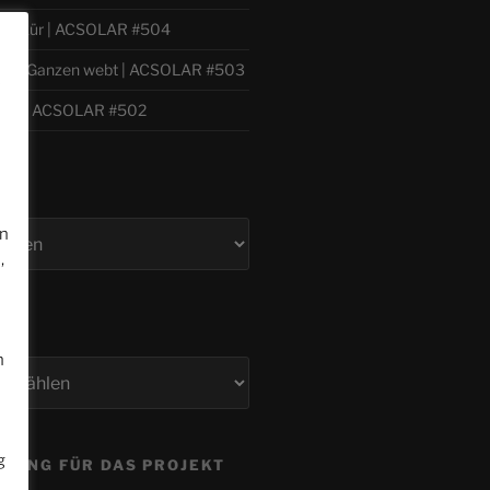
 Willkür | ACSOLAR #504
h zum Ganzen webt | ACSOLAR #503
e
bil | ACSOLAR #502
en
,
n
g
ZUNG FÜR DAS PROJEKT