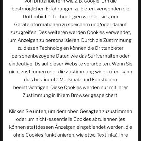
von Drittanbietern wie z. B. Google. Um die
bestmöglichen Erfahrungen zu bieten, verwenden die
Drittanbieter Technologien wie Cookies, um
Website
Geräteinformationen zu speichern und/oder darauf
zuzugreifen. Des weiteren werden Cookies verwendet,
um Anzeigen zu personalisieren. Durch die Zustimmung
zu diesen Technologien können die Drittanbieter
Name, E-Mail-Adresse und Website in diesem
personenbezogene Daten wie das Surfverhalten oder
Browser für meinen nächsten Kommentar speichern.
eindeutige IDs auf dieser Website verarbeiten. Wenn Sie
nicht zustimmen oder die Zustimmung widerrufen, kann
dies bestimmte Merkmale und Funktionen
beeinträchtigen. Diese Cookies werden nur mit Ihrer
Zustimmung in Ihrem Browser gespeichert.
Beitragsnavigation
Klicken Sie unten, um dem oben Gesagten zuzustimmen
Vorheriger
ZURÜCK
oder um nicht-essentielle Cookies abzulehnen (es
Beitrag
Generation der Erben | ACSOLAR #406
können stattdessen Anzeigen eingeblendet werden, die
ohne Cookies funktionieren, wie etwa Textlinks). Ihre
Nächster
WEITER