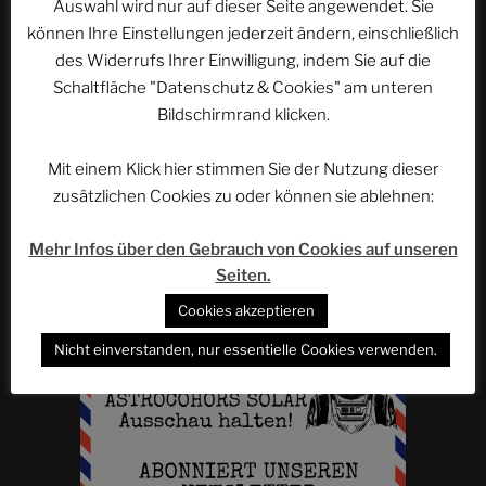
Auswahl wird nur auf dieser Seite angewendet. Sie
Beitrag
Im Bann der 50 – EUROPA-PARK Historie |
können Ihre Einstellungen jederzeit ändern, einschließlich
ACSOLAR #408
des Widerrufs Ihrer Einwilligung, indem Sie auf die
Schaltfläche "Datenschutz & Cookies" am unteren
Bildschirmrand klicken.
WEBSEITE DURCHSUCHEN
Mit einem Klick hier stimmen Sie der Nutzung dieser
Suchen
zusätzlichen Cookies zu oder können sie ablehnen:
Suche
nach:
Mehr Infos über den Gebrauch von Cookies auf unseren
Seiten.
Werbung
Cookies akzeptieren
Nicht einverstanden, nur essentielle Cookies verwenden.