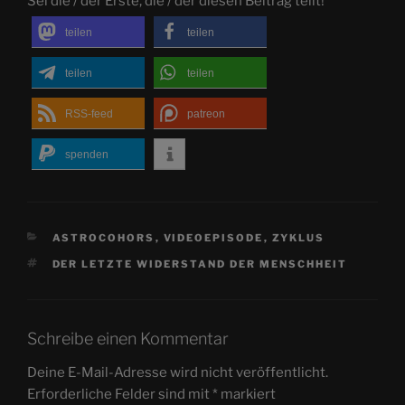
Sei die / der Erste, die / der diesen Beitrag teilt!
teilen
teilen
teilen
teilen
RSS-feed
patreon
spenden
KATEGORIEN
ASTROCOHORS
,
VIDEOEPISODE
,
ZYKLUS
SCHLAGWÖRTER
DER LETZTE WIDERSTAND DER MENSCHHEIT
Schreibe einen Kommentar
Deine E-Mail-Adresse wird nicht veröffentlicht.
Erforderliche Felder sind mit
*
markiert