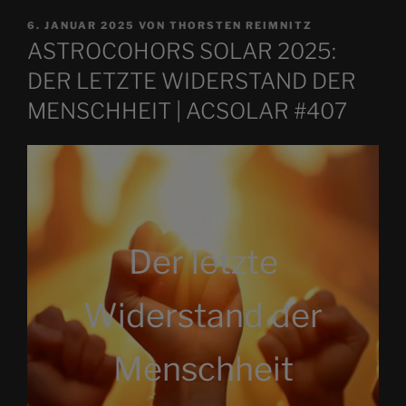
VERÖFFENTLICHT
6. JANUAR 2025
VON
THORSTEN REIMNITZ
AM
ASTROCOHORS SOLAR 2025:
DER LETZTE WIDERSTAND DER
MENSCHHEIT | ACSOLAR #407
Der letzte
Widerstand der
Menschheit