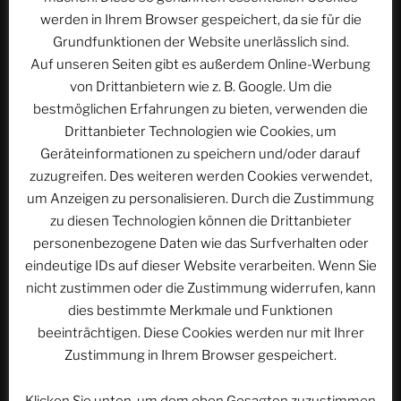
werden in Ihrem Browser gespeichert, da sie für die
Name
*
Grundfunktionen der Website unerlässlich sind.
Auf unseren Seiten gibt es außerdem Online-Werbung
von Drittanbietern wie z. B. Google. Um die
bestmöglichen Erfahrungen zu bieten, verwenden die
E-Mail-Adresse
*
Drittanbieter Technologien wie Cookies, um
Geräteinformationen zu speichern und/oder darauf
zuzugreifen. Des weiteren werden Cookies verwendet,
um Anzeigen zu personalisieren. Durch die Zustimmung
Website
zu diesen Technologien können die Drittanbieter
personenbezogene Daten wie das Surfverhalten oder
eindeutige IDs auf dieser Website verarbeiten. Wenn Sie
nicht zustimmen oder die Zustimmung widerrufen, kann
Name, E-Mail-Adresse und Website in diesem
dies bestimmte Merkmale und Funktionen
Browser für meinen nächsten Kommentar speichern.
beeinträchtigen. Diese Cookies werden nur mit Ihrer
Zustimmung in Ihrem Browser gespeichert.
Klicken Sie unten, um dem oben Gesagten zuzustimmen