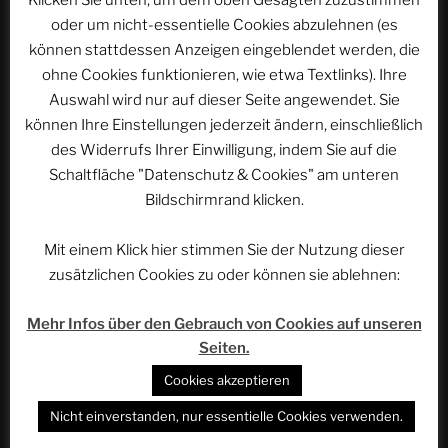
oder um nicht-essentielle Cookies abzulehnen (es
können stattdessen Anzeigen eingeblendet werden, die
ohne Cookies funktionieren, wie etwa Textlinks). Ihre
Beitragsnavigation
Auswahl wird nur auf dieser Seite angewendet. Sie
Vorheriger
ZURÜCK
Beitrag
können Ihre Einstellungen jederzeit ändern, einschließlich
Im Bann der 50 – EUROPA-PARK Historie |
des Widerrufs Ihrer Einwilligung, indem Sie auf die
ACSOLAR #408
Schaltfläche "Datenschutz & Cookies" am unteren
Nächster
WEITER
Bildschirmrand klicken.
Beitrag
EUROPA-PARK Historie: 2021 | ACSOLAR #410
Mit einem Klick hier stimmen Sie der Nutzung dieser
zusätzlichen Cookies zu oder können sie ablehnen:
Mehr Infos über den Gebrauch von Cookies auf unseren
WEBSEITE DURCHSUCHEN
Seiten.
Suchen
Suche
Cookies akzeptieren
nach:
Nicht einverstanden, nur essentielle Cookies verwenden.