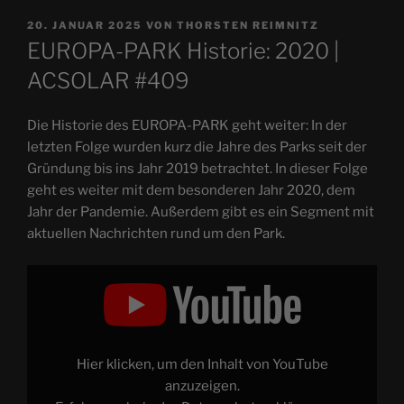
VERÖFFENTLICHT
20. JANUAR 2025
VON
THORSTEN REIMNITZ
AM
EUROPA-PARK Historie: 2020 |
ACSOLAR #409
Die Historie des EUROPA-PARK geht weiter: In der
letzten Folge wurden kurz die Jahre des Parks seit der
Gründung bis ins Jahr 2019 betrachtet. In dieser Folge
geht es weiter mit dem besonderen Jahr 2020, dem
Jahr der Pandemie. Außerdem gibt es ein Segment mit
aktuellen Nachrichten rund um den Park.
„EUROPA-
PARK
Historie:
2020
|
QC
#027“
von
Hier klicken, um den Inhalt von YouTube
YouTube
anzeigen
anzuzeigen.