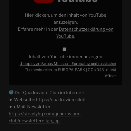
Europatag
und
russischer
Themenbereich
Hier klicken, um den Inhalt von YouTube
im
EUROPA-
anzuzeigen.
PARK
Erfahre mehr in der
Datenschutzerklärung von
|
QC
YouTube
.
#043“
von
YouTube
anzeigen
Inhalt von YouTube immer anzeigen
„Loopinggrüße aus Moskau – Europatag und russischer
Themenbereich im EUROPA-PARK | QC #043“ direkt
öffnen
Der Quadruvium Club im Internet:
► Webseite:
https://quadruvium.club
► eMail-Newsletter:
https://steadyhq.com/quadruvium-
club/newsletter/sign_up