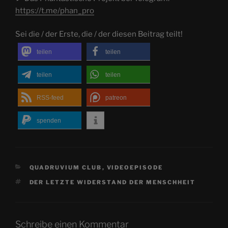
https://t.me/phan_pro
Sei die / der Erste, die / der diesen Beitrag teilt!
teilen
teilen
teilen
teilen
RSS-feed
patreon
spenden
KATEGORIEN
QUADRUVIUM CLUB
,
VIDEOEPISODE
SCHLAGWÖRTER
DER LETZTE WIDERSTAND DER MENSCHHEIT
Schreibe einen Kommentar