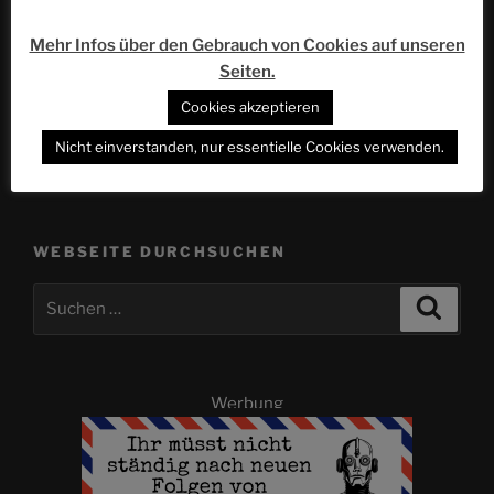
Beitrag
Viel Lärm um Shakespeare – Rund um den
englischen Themenbereich im EUROPA-PARK, Teil 2 |
Mehr Infos über den Gebrauch von Cookies auf unseren
ACSOLAR #424
Seiten.
Cookies akzeptieren
Nächster
WEITER
Beitrag
Pasta la Vista, Baby! | ACSOLAR #426
Nicht einverstanden, nur essentielle Cookies verwenden.
WEBSEITE DURCHSUCHEN
Suchen
Suche
nach:
Werbung