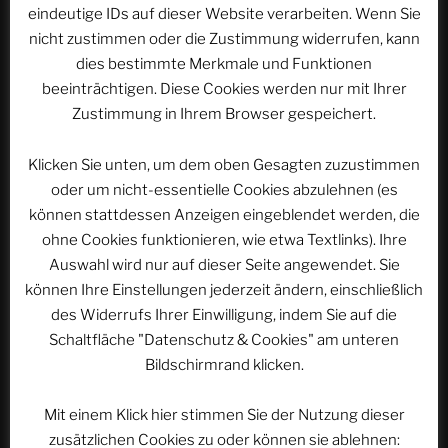
eindeutige IDs auf dieser Website verarbeiten. Wenn Sie
E-Mail-Adresse
*
nicht zustimmen oder die Zustimmung widerrufen, kann
dies bestimmte Merkmale und Funktionen
beeinträchtigen. Diese Cookies werden nur mit Ihrer
Zustimmung in Ihrem Browser gespeichert.
Website
Klicken Sie unten, um dem oben Gesagten zuzustimmen
oder um nicht-essentielle Cookies abzulehnen (es
können stattdessen Anzeigen eingeblendet werden, die
Name, E-Mail-Adresse und Website in diesem
ohne Cookies funktionieren, wie etwa Textlinks). Ihre
Browser für meinen nächsten Kommentar speichern.
Auswahl wird nur auf dieser Seite angewendet. Sie
können Ihre Einstellungen jederzeit ändern, einschließlich
des Widerrufs Ihrer Einwilligung, indem Sie auf die
Schaltfläche "Datenschutz & Cookies" am unteren
Bildschirmrand klicken.
Beitragsnavigation
Mit einem Klick hier stimmen Sie der Nutzung dieser
Vorheriger
ZURÜCK
zusätzlichen Cookies zu oder können sie ablehnen: