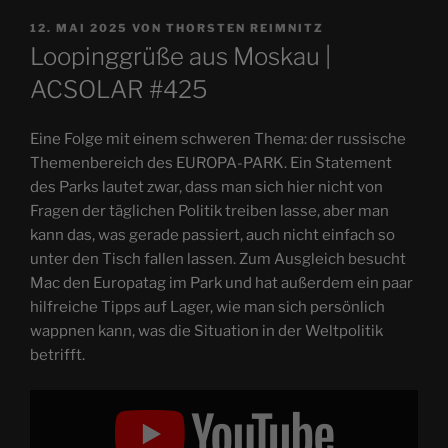
VERÖFFENTLICHT
12. MAI 2025
VON
THORSTEN REIMNITZ
AM
Loopinggrüße aus Moskau |
ACSOLAR #425
Eine Folge mit einem schweren Thema: der russische
Themenbereich des EUROPA-PARK. Ein Statement
des Parks lautet zwar, dass man sich hier nicht von
Fragen der täglichen Politik treiben lasse, aber man
kann das, was gerade passiert, auch nicht einfach so
unter den Tisch fallen lassen. Zum Ausgleich besucht
Mac den Europatag im Park und hat außerdem ein paar
hilfreiche Tipps auf Lager, wie man sich persönlich
wappnen kann, was die Situation in der Weltpolitik
betrifft.
„Loopinggrüße
aus
Moskau
–