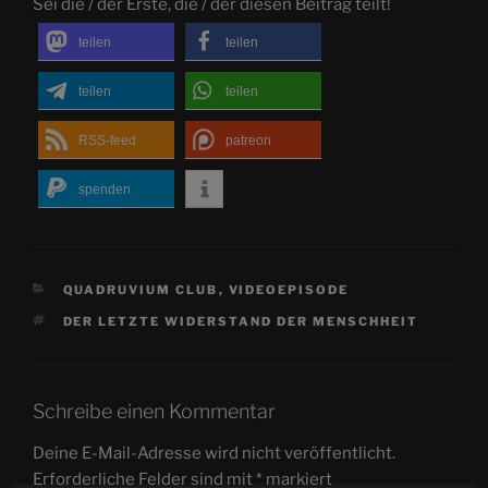
Sei die / der Erste, die / der diesen Beitrag teilt!
teilen
teilen
teilen
teilen
RSS-feed
patreon
spenden
KATEGORIEN
QUADRUVIUM CLUB
,
VIDEOEPISODE
SCHLAGWÖRTER
DER LETZTE WIDERSTAND DER MENSCHHEIT
Schreibe einen Kommentar
Deine E-Mail-Adresse wird nicht veröffentlicht.
Erforderliche Felder sind mit
*
markiert