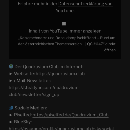
QC
Erfahre mehr in der
Datenschutzerklärung von
#047“
von
YouTube
.
YouTube
anzeigen
Inhalt von YouTube immer anzeigen
„Kaiserschmarrn und Donaudampfschifffahrt – Rund um
den österreichischen Themenbereich… | QC #047“ direkt
öffnen
Der Quadruvium Club im Internet:
► Webseite:
https://quadruvium.club
► eMail-Newsletter:
https://steadyhq.com/quadruvium-
club/newsletter/sign_up
Soziale Medien:
► Pixelfed:
https://pixelfed.de/Quadruvium_Club
► BlueSky:
https://bsky.app/profile/quadruviumclub.bsky.social