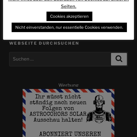
Nächster
WEITER
Seiten.
Beitrag
Zurück in die Kuhzunft | ACSOLAR #430
Cookies akzeptieren
Nicht einverstanden, nur essentielle Cookies verwenden.
WEBSEITE DURCHSUCHEN
Suchen
Suche
nach:
Werbung