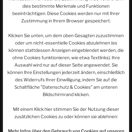
dies bestimmte Merkmale und Funktionen
beeinträchtigen. Diese Cookies werden nur mit Ihrer
Website
Zustimmung in Ihrem Browser gespeichert.
Klicken Sie unten, um dem oben Gesagten zuzustimmen
oder um nicht-essentielle Cookies abzulehnen (es
Name, E-Mail-Adresse und Website in diesem
können stattdessen Anzeigen eingeblendet werden, die
Browser für meinen nächsten Kommentar speichern.
ohne Cookies funktionieren, wie etwa Textlinks). Ihre
Auswahl wird nur auf dieser Seite angewendet. Sie
können Ihre Einstellungen jederzeit ändern, einschließlich
des Widerrufs Ihrer Einwilligung, indem Sie auf die
Schaltfläche "Datenschutz & Cookies" am unteren
Bildschirmrand klicken.
Beitragsnavigation
Vorheriger
ZURÜCK
Mit einem Klick hier stimmen Sie der Nutzung dieser
Beitrag
Azulejos, Abenteuer und Atlantikbrise |
zusätzlichen Cookies zu oder können sie ablehnen:
ACSOLAR #428
Mehr Infos über den Gebrauch von Cookies auf unseren