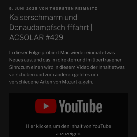
VERÖFFENTLICHT
9. JUNI 2025
VON
THORSTEN REIMNITZ
AM
Kaiserschmarrn und
Donaudampfschifffahrt |
ACSOLAR #429
In dieser Folge probiert Mac wieder einmal etwas
Neues aus, und das im direkten und im übertragenen
Sinn: zum einen wird in diesem Video der Inhalt etwas
verschoben und zum anderen geht es um
verschiedene Arten von Mozartkugeln.
„Kaiserschmarrn
und
Donaudampfschifffahrt
–
Rund
um
den
österreichischen
Hier klicken, um den Inhalt von YouTube
Themenbereich…
|
anzuzeigen.