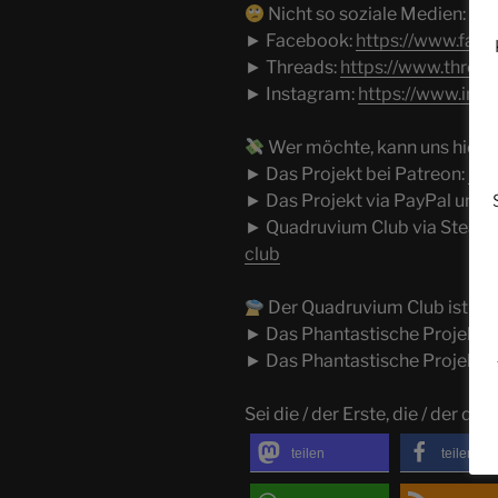
Nicht so soziale Medien:
► Facebook:
https://www.fac
► Threads:
https://www.threa
► Instagram:
https://www.ins
Wer möchte, kann uns hier u
► Das Projekt bei Patreon:
htt
► Das Projekt via PayPal unte
► Quadruvium Club via Steady
club
Der Quadruvium Club ist Tei
► Das Phantastische Projekt:
► Das Phantastische Projekt b
Sei die / der Erste, die / der dies
teilen
teilen