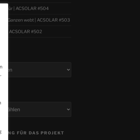
 Willkür | ACSOLAR #504
h zum Ganzen webt | ACSOLAR #503
e
bil | ACSOLAR #502
en
,
n
g
ZUNG FÜR DAS PROJEKT