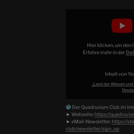
„Land
der
Wiesen
und
der
Hier klicken, um den
Wälder,
Erfahre mehr in der
Dat
Land
der
Flüsse
Inhalt von Y
und
der
„Land der Wiesen und 
Deutsc
Felder
–
Deutscher
Der Quadruvium Club im Int
Bereich,
► Webseite:
https://quadruviu
Teil
► eMail-Newsletter:
https://s
3
club/newsletter/sign_up