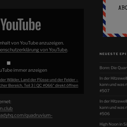
 Inhalt von YouTube anzuzeigen.
enschutzerklärung von YouTube
.
NEUESTE EP
Bonn: Die Quar
ouTube immer anzeigen
In der Hitzewe
der Wälder, Land der Flüsse und der Felder –
kann und was
her Bereich, Teil 3 | QC #066“ direkt öffnen
#507
In der Hitzewel
ernet:
kann und was
m.club
#506
teadyhq.com/quadruvium-
High Noon in S