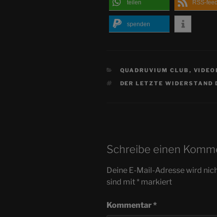
teilen
RSS-fee
spenden
KATEGORIEN
QUADRUVIUM CLUB
,
VIDEO
SCHLAGWÖRTER
DER LETZTE WIDERSTAND 
Schreibe einen Komm
Deine E-Mail-Adresse wird nicht
sind mit
*
markiert
Kommentar
*