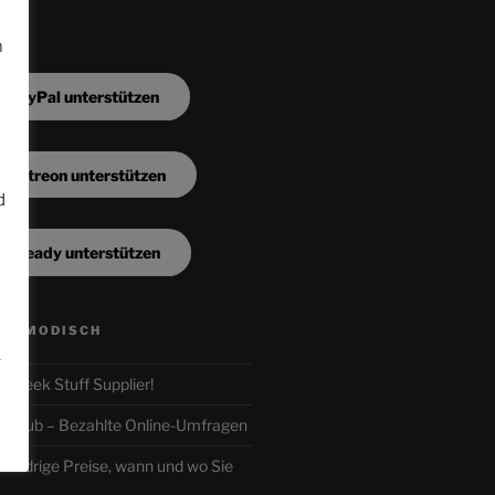
m
a PayPal unterstützen
a Patreon unterstützen
d
a Steady unterstützen
n
ALTMODISCH
.
ur Geek Stuff Supplier!
r-Club – Bezahlte Online-Umfragen
iedrige Preise, wann und wo Sie