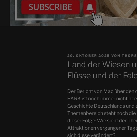
VERÖFFENTLICHT
20. OKTOBER 2025
VON
THORS
AM
Land der Wiesen u
Flüsse und der Fe
Der Bericht von Mac über de
PARK ist noch immer nicht bee
Geschichte Deutschlands und 
Themenbereich steht noch die 
dieser Folge: Wie sieht der T
Attraktionen vergangener Tage
sich diese verändert?