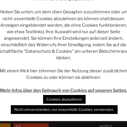
ebook.com/quadruviumclub
Klicken Sie unten, um dem oben Gesagten zuzustimmen oder u
ds.net/@quadruviumclub
nicht-essentielle Cookies abzulehnen (es können stattdessen
tagram.com/quadruviumclub/
Projekt vi
Anzeigen eingeblendet werden, die ohne Cookies funktionieren,
wie etwa Textlinks). Ihre Auswahl wird nur auf dieser Seite
nterstützen:
angewendet. Sie können Ihre Einstellungen jederzeit ändern,
ps://www.patreon.com/rethovomsee
einschließlich des Widerrufs Ihrer Einwilligung, indem Sie auf die
Projekt vi
rstützen:
https://paypal.me/rethovomsee
Schaltfläche "Datenschutz & Cookies" am unteren Bildschirmran
klicken.
:
https://steadyhq.com/de/quadruvium-
Projekt vi
Mit einem Klick hier stimmen Sie der Nutzung dieser zusätzliche
Cookies zu oder können sie ablehnen:
l des Phantastischen Projekts:
https://phan.pro
WERBUNG – 
Mehr Infos über den Gebrauch von Cookies auf unseren Seiten
ei Telegram:
https://t.me/phan_pro
GetDigital – Yo
Cookies akzeptieren
en Beitrag teilt!
Der Entscheide
Nicht einverstanden, nur essentielle Cookies verwenden.
teilen
AMAZON.de – N
wollen!