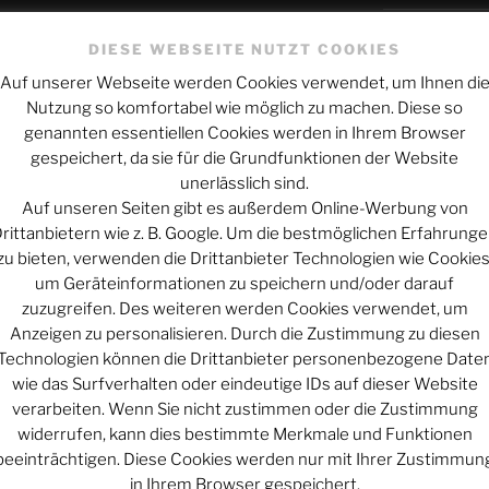
Schicksal und
DIESE WEBSEITE NUTZT COOKIES
e/Quadruvium_Club
Wie alles sic
Auf unserer Webseite werden Cookies verwendet, um Ihnen di
ofile/quadruviumclub.bsky.social
Nutzung so komfortabel wie möglich zu machen. Diese so
Mars macht mo
al/@quadrivium_club
genannten essentiellen Cookies werden in Ihrem Browser
druviumclub
gespeichert, da sie für die Grundfunktionen der Website
unerlässlich sind.
ARCHIV
Werbung
Auf unseren Seiten gibt es außerdem Online-Werbung von
Archiv
rittanbietern wie z. B. Google. Um die bestmöglichen Erfahrung
zu bieten, verwenden die Drittanbieter Technologien wie Cookies
um Geräteinformationen zu speichern und/oder darauf
zuzugreifen. Des weiteren werden Cookies verwendet, um
KATEGORIEN
Anzeigen zu personalisieren. Durch die Zustimmung zu diesen
Technologien können die Drittanbieter personenbezogene Date
Kategorien
wie das Surfverhalten oder eindeutige IDs auf dieser Website
verarbeiten. Wenn Sie nicht zustimmen oder die Zustimmung
widerrufen, kann dies bestimmte Merkmale und Funktionen
beeinträchtigen. Diese Cookies werden nur mit Ihrer Zustimmun
UNTERSTÜT
in Ihrem Browser gespeichert.