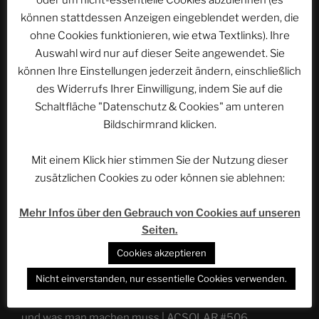
können stattdessen Anzeigen eingeblendet werden, die
ohne Cookies funktionieren, wie etwa Textlinks). Ihre
Auswahl wird nur auf dieser Seite angewendet. Sie
können Ihre Einstellungen jederzeit ändern, einschließlich
des Widerrufs Ihrer Einwilligung, indem Sie auf die
Schaltfläche "Datenschutz & Cookies" am unteren
Bildschirmrand klicken.
Mit einem Klick hier stimmen Sie der Nutzung dieser
zusätzlichen Cookies zu oder können sie ablehnen:
NEUESTE EPISODEN
Mehr Infos über den Gebrauch von Cookies auf unseren
Bonn: Die Quartierfrage ist offen | ACSOLAR #508
Seiten.
Cookies akzeptieren
In der Hitzewelle im Schwimmbad: Was passieren kann
und was man machen muss | ACSOLAR #507
Nicht einverstanden, nur essentielle Cookies verwenden.
In der Hitzewelle im Freizeitpark: Was passieren kann
und was man machen muss | ACSOLAR #506