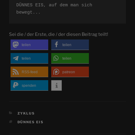
DÜNNES EIS, auf dem man sich 
bewegt...
Sei die / der Erste, die / der diesen Beitrag teilt!
teilen
teilen
teilen
teilen
RSS-feed
patreon
spenden
KATEGORIEN
ZYKLUS
SCHLAGWÖRTER
DÜNNES EIS