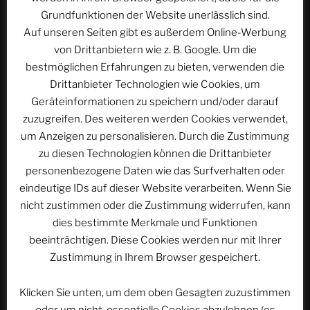
Beitragsnavigation
Grundfunktionen der Website unerlässlich sind.
Vorheriger
ZURÜCK
Auf unseren Seiten gibt es außerdem Online-Werbung
Beitrag
Lache, wenn’s nicht zum Weinen reicht |
von Drittanbietern wie z. B. Google. Um die
ACSOLAR #490
bestmöglichen Erfahrungen zu bieten, verwenden die
Drittanbieter Technologien wie Cookies, um
Nächster
WEITER
Geräteinformationen zu speichern und/oder darauf
Beitrag
Dünnes Eis | ACSOLAR #491
zuzugreifen. Des weiteren werden Cookies verwendet,
um Anzeigen zu personalisieren. Durch die Zustimmung
zu diesen Technologien können die Drittanbieter
personenbezogene Daten wie das Surfverhalten oder
WEBSEITE DURCHSUCHEN
eindeutige IDs auf dieser Website verarbeiten. Wenn Sie
Suchen
Suche
nicht zustimmen oder die Zustimmung widerrufen, kann
nach:
dies bestimmte Merkmale und Funktionen
beeinträchtigen. Diese Cookies werden nur mit Ihrer
Zustimmung in Ihrem Browser gespeichert.
Werbung
Klicken Sie unten, um dem oben Gesagten zuzustimmen
oder um nicht-essentielle Cookies abzulehnen (es