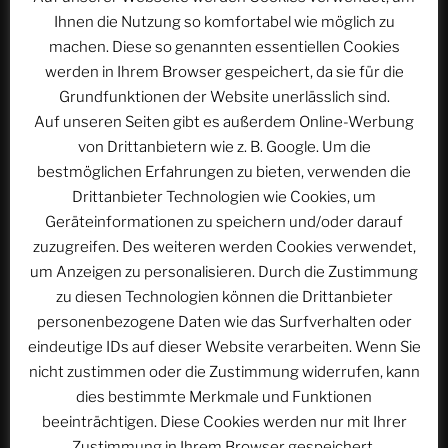
er auf der Suche nach neuen Themen – die auf
Ihnen die Nutzung so komfortabel wie möglich zu
ungewöhnlichen Wegen zu ihm finden…
machen. Diese so genannten essentiellen Cookies
werden in Ihrem Browser gespeichert, da sie für die
„Holiday
Park
Grundfunktionen der Website unerlässlich sind.
–
Gegenwart,
Auf unseren Seiten gibt es außerdem Online-Werbung
Zukunft
und
von Drittanbietern wie z. B. Google. Um die
das
bestmöglichen Erfahrungen zu bieten, verwenden die
Gästehaus
Hier klicken, um den Inhalt von YouTube
Hassloch
Drittanbieter Technologien wie Cookies, um
|
anzuzeigen.
QC
Geräteinformationen zu speichern und/oder darauf
Erfahre mehr in der
Datenschutzerklärung von
#010“
von
zuzugreifen. Des weiteren werden Cookies verwendet,
YouTube
.
YouTube
um Anzeigen zu personalisieren. Durch die Zustimmung
anzeigen
zu diesen Technologien können die Drittanbieter
personenbezogene Daten wie das Surfverhalten oder
Inhalt von YouTube immer anzeigen
eindeutige IDs auf dieser Website verarbeiten. Wenn Sie
„Holiday Park – Gegenwart, Zukunft und das Gästehaus
Hassloch | QC #010“ direkt öffnen
nicht zustimmen oder die Zustimmung widerrufen, kann
dies bestimmte Merkmale und Funktionen
beeinträchtigen. Diese Cookies werden nur mit Ihrer
Der Quadruvium Club im Internet:
Zustimmung in Ihrem Browser gespeichert.