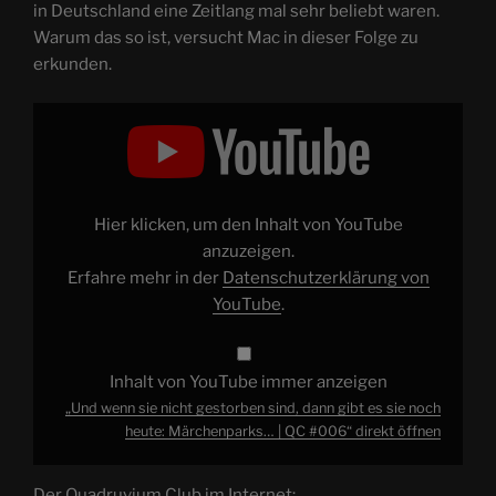
in Deutschland eine Zeitlang mal sehr beliebt waren.
Warum das so ist, versucht Mac in dieser Folge zu
erkunden.
„Und
wenn
sie
nicht
gestorben
sind,
dann
gibt
Hier klicken, um den Inhalt von YouTube
es
sie
anzuzeigen.
noch
Erfahre mehr in der
Datenschutzerklärung von
heute:
Märchenparks…
YouTube
.
|
QC
#006“
von
YouTube
Inhalt von YouTube immer anzeigen
anzeigen
„Und wenn sie nicht gestorben sind, dann gibt es sie noch
heute: Märchenparks… | QC #006“ direkt öffnen
Der Quadruvium Club im Internet: