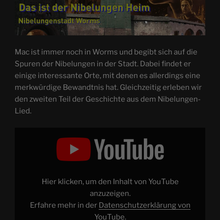
Mac ist immer noch in Worms und begibt sich auf die
Spuren der Nibelungen in der Stadt. Dabei findet er
einige interessante Orte, mit denen es allerdings eine
merkwürdige Bewandtnis hat. Gleichzeitig erleben wir
den zweiten Teil der Geschichte aus dem Nibelungen-
Lied.
„Das
ist
der
Nibelungen
Heim
–
Nibelungenstadt
Worms
Hier klicken, um den Inhalt von YouTube
|
QC
anzuzeigen.
#012“
Erfahre mehr in der
Datenschutzerklärung von
von
YouTube
YouTube
.
anzeigen