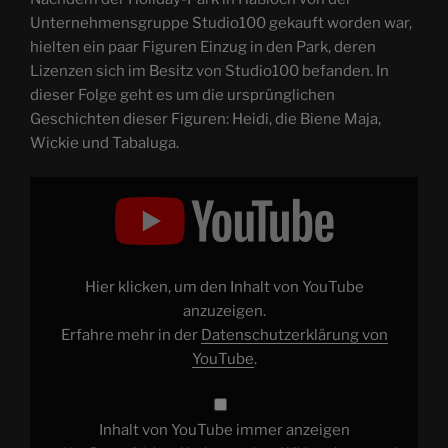
Unternehmensgruppe Studio100 gekauft worden war,
hielten ein paar Figuren Einzug in den Park, deren
Lizenzen sich im Besitz von Studio100 befanden. In
dieser Folge geht es um die ursprünglichen
Geschichten dieser Figuren: Heidi, die Biene Maja,
Wickie und Tabaluga.
„Von
Bergmädchen,
Honigsammlern,
Wikingerjungen
und
Drachen
–
Holiday-
Hier klicken, um den Inhalt von YouTube
Park
und
anzuzeigen.
IPs
Erfahre mehr in der
Datenschutzerklärung von
|
QC
YouTube
.
#009“
von
YouTube
anzeigen
Inhalt von YouTube immer anzeigen