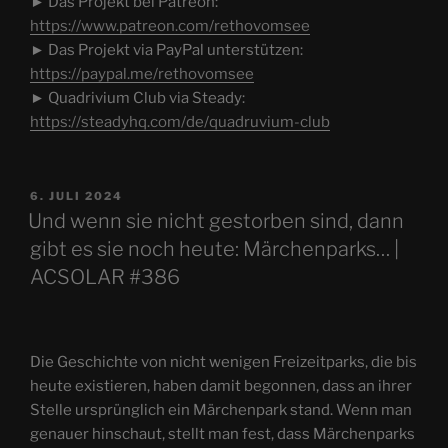
► Das Projekt bei Patreon:
https://www.patreon.com/rethovomsee
► Das Projekt via PayPal unterstützen:
https://paypal.me/rethovomsee
► Quadrivium Club via Steady:
https://steadyhq.com/de/quadruvium-club
VERÖFFENTLICHT
6. JULI 2024
AM
Und wenn sie nicht gestorben sind, dann
gibt es sie noch heute: Märchenparks… |
ACSOLAR #386
Die Geschichte von nicht wenigen Freizeitparks, die bis
heute existieren, haben damit begonnen, dass an ihrer
Stelle ursprünglich ein Märchenpark stand. Wenn man
genauer hinschaut, stellt man fest, dass Märchenparks