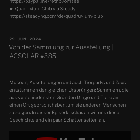
https://paypal.me/rethovomsee
► Quadrivium Club via Steady:
https://steadyhq.com/de/quadruvium-club
VERÖFFENTLICHT
29. JUNI 2024
AM
Von der Sammlung zur Ausstellung |
ACSOLAR #385
Museen, Ausstellungen und auch Tierparks und Zoos
entstammen den gleichen Ursprüngen: Sammlern, die
aus verschiedensten Gründen Dinge und Tiere an
einen Ort gebracht haben, um sie anderen Menschen
zu zeigen. In dieser Episode schauen wir uns diese
Geschichte und ein paar Schattenseiten an.
„Von
der