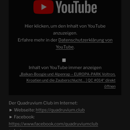
und
Alpenrap
–
EUROPA-
PARK
Voltron,
Hier klicken, um den Inhalt von YouTube
Kroatien
und
anzuzeigen.
die
Erfahre mehr in der
Datenschutzerklärung von
Zauberschlucht…
|
YouTube
.
QC
#014“
von
YouTube
anzeigen
Inhalt von YouTube immer anzeigen
„Balkan-Boogie und Alpenrap – EUROPA-PARK Voltron,
Kroatien und die Zauberschlucht… | QC #014“ direkt
öffnen
Der Quadruvium Club im Internet:
► Webseite:
https://quadruvium.club
► Facebook:
https://www.facebook.com/quadruviumclub