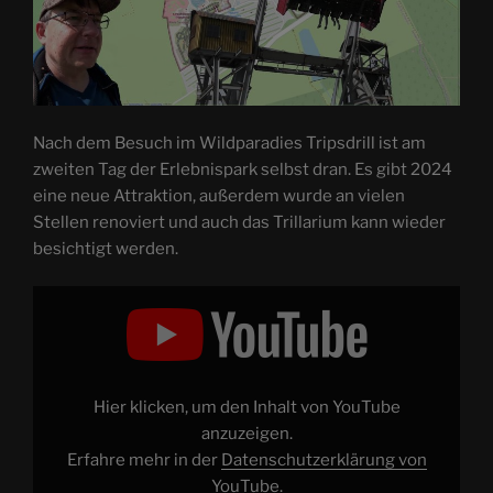
Nach dem Besuch im Wildparadies Tripsdrill ist am
zweiten Tag der Erlebnispark selbst dran. Es gibt 2024
eine neue Attraktion, außerdem wurde an vielen
Stellen renoviert und auch das Trillarium kann wieder
besichtigt werden.
„Die
Legende
der
Altweibermühle
–
Erlebnispark
Tripsdrill
2024
Hier klicken, um den Inhalt von YouTube
|
QC
anzuzeigen.
#008“
Erfahre mehr in der
Datenschutzerklärung von
von
YouTube
YouTube
.
anzeigen