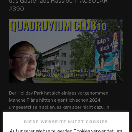
das Gästehaus Hassloch | ACSOLAR
#390
Der Holiday Park hat sich einiges vorgenommen.
Manche Pläne hätten eigentlich schon 2024
umgesetzt sein sollen, es kam aber nicht dazu. In
dieser Folge blickt Mac darauf, welche Neuheiten 2024
noch kommen werden, was für die Zukunft geplant ist
DIESE WEBSEITE NUTZT COOKIES
und übernachtet im Gästehaus Hassloch. Dabei bleibt
Auf unserer Webseite werden Cookies verwendet, um