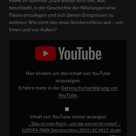
PARK im Sommer 2024 wieder eröffnet. Mac
beschließt, in der Geschichte der Nibelungen eine
Pause einzulegen und sich diesen Ereignissen zu
widmen: Wie sieht das neue Geisterschloss aus – von
Innen und von Außen?
„"Dies
ist
mein
Reich
–
und
hier
werdet
Hier klicken, um den Inhalt von YouTube
Ihr
enden!"
anzuzeigen.
–
Erfahre mehr in der
Datenschutzerklärung von
EUROPA-
PARK
YouTube
.
Geisterschloss
2024
|
QC
#013“
Inhalt von YouTube immer anzeigen
von
YouTube
„"Dies ist mein Reich – und hier werdet Ihr enden!" –
anzeigen
EUROPA-PARK Geisterschloss 2024 | QC #013“ direkt