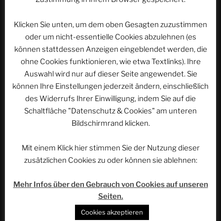
► Facebook:
https://www.facebook.com/quadruviumclub
► Instagram:
Klicken Sie unten, um dem oben Gesagten zuzustimmen
https://www.instagram.com/quadruviumclub/
oder um nicht-essentielle Cookies abzulehnen (es
► Telegram:
https://t.me/quadruviumclub
können stattdessen Anzeigen eingeblendet werden, die
► Threads:
https://www.threads.net/@quadruviumclub
ohne Cookies funktionieren, wie etwa Textlinks). Ihre
Auswahl wird nur auf dieser Seite angewendet. Sie
Der Quadruvium Club ist Teil des Phantastischen
können Ihre Einstellungen jederzeit ändern, einschließlich
Projekts:
des Widerrufs Ihrer Einwilligung, indem Sie auf die
► Das Phantastische Projekt:
https://phan.pro
Schaltfläche "Datenschutz & Cookies" am unteren
► Das Phantastische Projekt bei Telegram:
Bildschirmrand klicken.
https://t.me/phan_pro
Mit einem Klick hier stimmen Sie der Nutzung dieser
Wer möchte, kann uns hier unterstützen:
zusätzlichen Cookies zu oder können sie ablehnen:
► Das Projekt bei Patreon:
https://www.patreon.com/rethovomsee
Mehr Infos über den Gebrauch von Cookies auf unseren
► Das Projekt via PayPal unterstützen:
Seiten.
https://paypal.me/rethovomsee
► Quadrivium Club via Steady:
Cookies akzeptieren