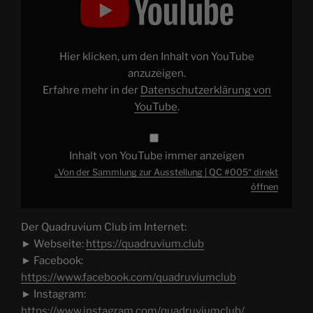
Sammlung
zur
Ausstellung
|
QC
#005“
Hier klicken, um den Inhalt von YouTube
von
YouTube
anzuzeigen.
anzeigen
Erfahre mehr in der
Datenschutzerklärung von
YouTube
.
Inhalt von YouTube immer anzeigen
„Von der Sammlung zur Ausstellung | QC #005“ direkt
öffnen
Der Quadruvium Club im Internet:
► Webseite:
https://quadruvium.club
► Facebook:
https://www.facebook.com/quadruviumclub
► Instagram:
https://www.instagram.com/quadruviumclub/