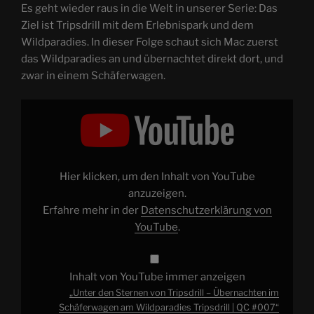
Es geht wieder raus in die Welt in unserer Serie: Das
Ziel ist Tripsdrill mit dem Erlebnispark und dem
Wildparadies. In dieser Folge schaut sich Mac zuerst
das Wildparadies an und übernachtet direkt dort, und
zwar in einem Schäferwagen.
„Unter
den
Sternen
von
Tripsdrill
–
Übernachten
im
Hier klicken, um den Inhalt von YouTube
Schäferwagen
am
anzuzeigen.
Wildparadies
Erfahre mehr in der
Datenschutzerklärung von
Tripsdrill
|
YouTube
.
QC
#007“
von
YouTube
anzeigen
Inhalt von YouTube immer anzeigen
„Unter den Sternen von Tripsdrill – Übernachten im
Schäferwagen am Wildparadies Tripsdrill | QC #007“