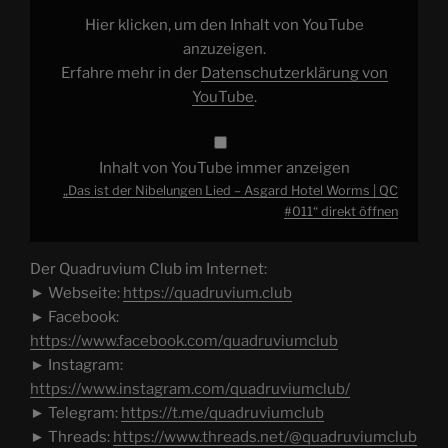
Asgard
Hotel
Hier klicken, um den Inhalt von YouTube
Worms
|
anzuzeigen.
QC
Erfahre mehr in der
Datenschutzerklärung von
#011“
von
YouTube
.
YouTube
anzeigen
Inhalt von YouTube immer anzeigen
„Das ist der Nibelungen Lied – Asgard Hotel Worms | QC
#011“ direkt öffnen
Der Quadruvium Club im Internet:
► Webseite:
https://quadruvium.club
► Facebook:
https://www.facebook.com/quadruviumclub
► Instagram:
https://www.instagram.com/quadruviumclub/
► Telegram:
https://t.me/quadruviumclub
► Threads:
https://www.threads.net/@quadruviumclub