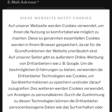
E-Mail-Adresse
*
DIESE WEBSEITE NUTZT COOKIES
Auf unserer Webseite werden Cookies verwendet, um
Website
Ihnen die Nutzung so komfortabel wie möglich zu
machen. Diese so genannten essentiellen Cookies
werden in Ihrem Browser gespeichert, da sie für die
Grundfunktionen der Website unerlässlich sind.
Name, E-Mail-Adresse und Website in diesem
Auf unseren Seiten gibt es außerdem Online-Werbung
Browser für meinen nächsten Kommentar speichern.
von Drittanbietern wie z. B. Google. Um die
bestmöglichen Erfahrungen zu bieten, verwenden die
Drittanbieter Technologien wie Cookies, um
Geräteinformationen zu speichern und/oder darauf
zuzugreifen. Des weiteren werden Cookies verwendet,
um Anzeigen zu personalisieren. Durch die Zustimmung
Beitragsnavigation
zu diesen Technologien können die Drittanbieter
Vorheriger
ZURÜCK
personenbezogene Daten wie das Surfverhalten oder
Beitrag
ACSOLAR #075: Europa-Park Hotel El Andaluz