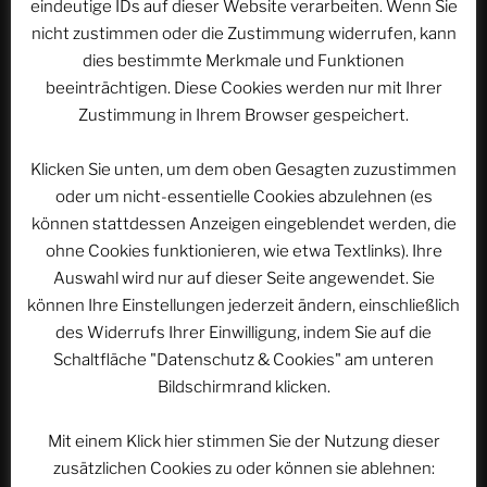
eindeutige IDs auf dieser Website verarbeiten. Wenn Sie
nicht zustimmen oder die Zustimmung widerrufen, kann
Nächster
WEITER
dies bestimmte Merkmale und Funktionen
Beitrag
ACSOLAR #077: EUROPA-PARK – Deutscher
beeinträchtigen. Diese Cookies werden nur mit Ihrer
Themenbereich
Zustimmung in Ihrem Browser gespeichert.
Klicken Sie unten, um dem oben Gesagten zuzustimmen
oder um nicht-essentielle Cookies abzulehnen (es
WEBSEITE DURCHSUCHEN
können stattdessen Anzeigen eingeblendet werden, die
Suchen
ohne Cookies funktionieren, wie etwa Textlinks). Ihre
Suche
nach:
Auswahl wird nur auf dieser Seite angewendet. Sie
können Ihre Einstellungen jederzeit ändern, einschließlich
des Widerrufs Ihrer Einwilligung, indem Sie auf die
Werbung
Schaltfläche "Datenschutz & Cookies" am unteren
Bildschirmrand klicken.
Mit einem Klick hier stimmen Sie der Nutzung dieser
zusätzlichen Cookies zu oder können sie ablehnen: