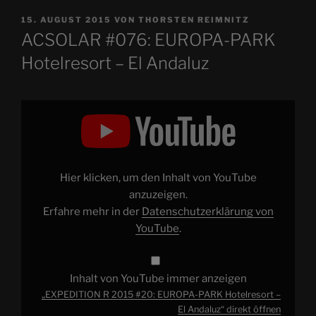
VERÖFFENTLICHT
15. AUGUST 2015
VON
THORSTEN REIMNITZ
AM
ACSOLAR #076: EUROPA-PARK
Hotelresort – El Andaluz
„EXPEDITION
R
2015
#20:
EUROPA-
PARK
Hotelresort
–
Hier klicken, um den Inhalt von YouTube
El
Andaluz“
anzuzeigen.
von
Erfahre mehr in der
Datenschutzerklärung von
YouTube
anzeigen
YouTube
.
Inhalt von YouTube immer anzeigen
„EXPEDITION R 2015 #20: EUROPA-PARK Hotelresort –
El Andaluz“ direkt öffnen