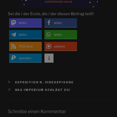
Sei die / der Erste, die / der diesen Beitrag teilt!
teilen
teilen
teilen
teilen
RSS-feed
patreon
spenden
KATEGORIEN
EXPEDITION R
,
VIDEOEPISODE
SCHLAGWÖRTER
DAS IMPERIUM SCHLÄGT ZU!
Schreibe einen Kommentar