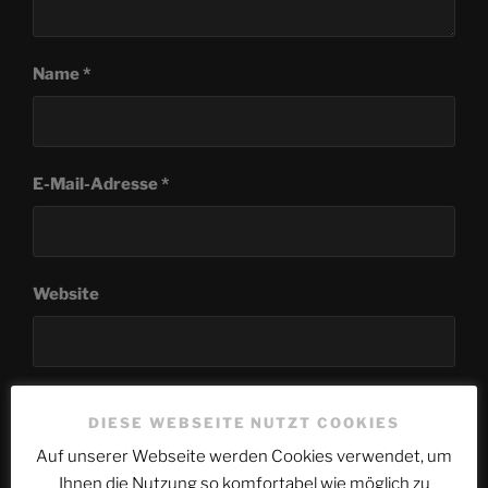
Name
*
E-Mail-Adresse
*
Website
Name, E-Mail-Adresse und Website in diesem
DIESE WEBSEITE NUTZT COOKIES
Browser für meinen nächsten Kommentar speichern.
Auf unserer Webseite werden Cookies verwendet, um
Ihnen die Nutzung so komfortabel wie möglich zu