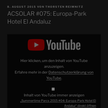
VERÖFFENTLICHT
8. AUGUST 2015
VON
THORSTEN REIMNITZ
AM
ACSOLAR #075: Europa-Park
Hotel El Andaluz
„Summertime
Parcs
2015
#04:
Europa-
Park
Hotel
El
Hier klicken, um den Inhalt von YouTube
Andaluz“
von
anzuzeigen.
YouTube
Erfahre mehr in der
Datenschutzerklärung von
anzeigen
YouTube
.
Inhalt von YouTube immer anzeigen
„Summertime Parcs 2015 #04: Europa-Park Hotel El
Andaluz“ direkt öffnen