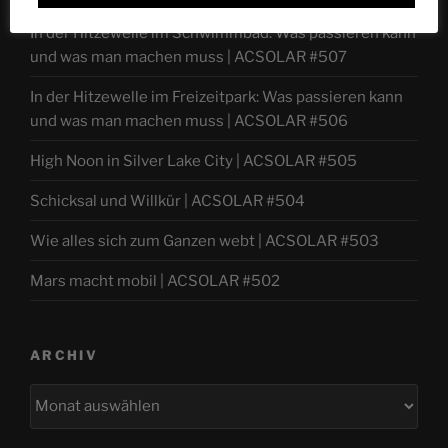
In der Hitzewelle im Schwimmbad: Was passieren kann
und was man machen muss | ACSOLAR #507
In der Hitzewelle im Freizeitpark: Was passieren kann
und was man machen muss | ACSOLAR #506
High Noon in Silver Lake City | ACSOLAR #505
Schicksal und Willkür | ACSOLAR #504
Wie alles sich zum Ganzen webt | ACSOLAR #503
Mars macht mobil | ACSOLAR #502
ARCHIV
Archiv