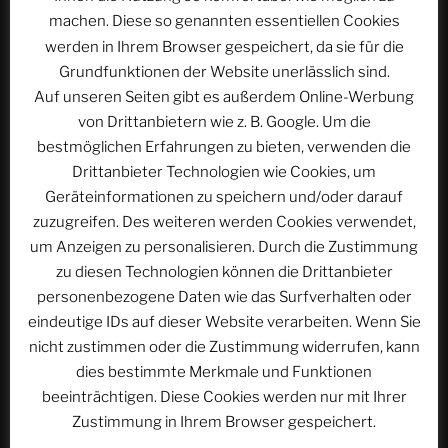
machen. Diese so genannten essentiellen Cookies
werden in Ihrem Browser gespeichert, da sie für die
Grundfunktionen der Website unerlässlich sind.
Auf unseren Seiten gibt es außerdem Online-Werbung
Beitragsnavigation
von Drittanbietern wie z. B. Google. Um die
Vorheriger
ZURÜCK
bestmöglichen Erfahrungen zu bieten, verwenden die
Beitrag
ACSOLAR #074: ASTROCOHORS – Die
Drittanbieter Technologien wie Cookies, um
Zusammenkunft | Der Auftakt
Geräteinformationen zu speichern und/oder darauf
zuzugreifen. Des weiteren werden Cookies verwendet,
Nächster
WEITER
um Anzeigen zu personalisieren. Durch die Zustimmung
Beitrag
ACSOLAR #076: EUROPA-PARK Hotelresort – El
zu diesen Technologien können die Drittanbieter
Andaluz
personenbezogene Daten wie das Surfverhalten oder
eindeutige IDs auf dieser Website verarbeiten. Wenn Sie
nicht zustimmen oder die Zustimmung widerrufen, kann
dies bestimmte Merkmale und Funktionen
WEBSEITE DURCHSUCHEN
beeinträchtigen. Diese Cookies werden nur mit Ihrer
Suchen
Suche
Zustimmung in Ihrem Browser gespeichert.
nach: