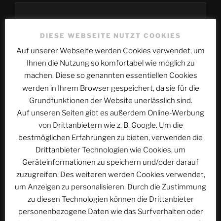
DIESE WEBSEITE NUTZT COOKIES
Website
Auf unserer Webseite werden Cookies verwendet, um
Ihnen die Nutzung so komfortabel wie möglich zu
machen. Diese so genannten essentiellen Cookies
werden in Ihrem Browser gespeichert, da sie für die
Name, E-Mail-Adresse und Website in diesem
Grundfunktionen der Website unerlässlich sind.
Browser für meinen nächsten Kommentar speichern.
Auf unseren Seiten gibt es außerdem Online-Werbung
von Drittanbietern wie z. B. Google. Um die
bestmöglichen Erfahrungen zu bieten, verwenden die
Drittanbieter Technologien wie Cookies, um
Geräteinformationen zu speichern und/oder darauf
zuzugreifen. Des weiteren werden Cookies verwendet,
Beitragsnavigation
um Anzeigen zu personalisieren. Durch die Zustimmung
Vorheriger
ZURÜCK
zu diesen Technologien können die Drittanbieter
Beitrag
ACSOLAR #201: 45 Jahre EUROPA-PARK – Teil 4:
personenbezogene Daten wie das Surfverhalten oder
1994