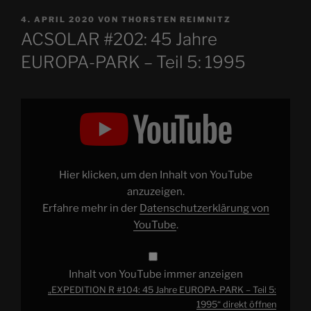
VERÖFFENTLICHT
4. APRIL 2020
VON
THORSTEN REIMNITZ
AM
ACSOLAR #202: 45 Jahre
EUROPA-PARK – Teil 5: 1995
„EXPEDITION
R
#104:
45
Jahre
EUROPA-
PARK
–
Hier klicken, um den Inhalt von YouTube
Teil
5:
anzuzeigen.
1995“
Erfahre mehr in der
Datenschutzerklärung von
von
YouTube
YouTube
.
anzeigen
Inhalt von YouTube immer anzeigen
„EXPEDITION R #104: 45 Jahre EUROPA-PARK – Teil 5:
1995“ direkt öffnen