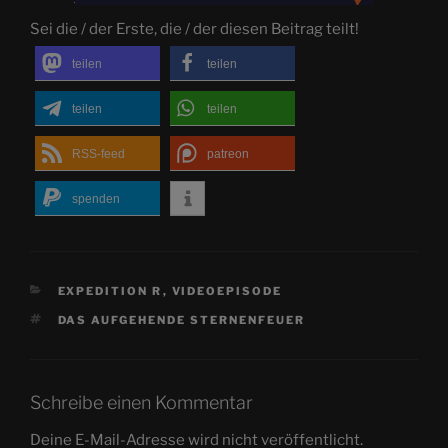
Sei die / der Erste, die / der diesen Beitrag teilt!
teilen
teilen
teilen
teilen
RSS-feed
patreon
spenden
KATEGORIEN
EXPEDITION R
,
VIDEOEPISODE
SCHLAGWÖRTER
DAS AUFGEHENDE STERNENFEUER
Schreibe einen Kommentar
Deine E-Mail-Adresse wird nicht veröffentlicht.