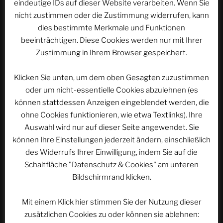
eindeutige IDs auf dieser Website verarbeiten. Wenn Sie
nicht zustimmen oder die Zustimmung widerrufen, kann
Nächster
WEITER
dies bestimmte Merkmale und Funktionen
Beitrag
ACSOLAR #203: 45 Jahre EUROPA-PARK – Teil 6:
beeinträchtigen. Diese Cookies werden nur mit Ihrer
1996 bis 1998
Zustimmung in Ihrem Browser gespeichert.
Klicken Sie unten, um dem oben Gesagten zuzustimmen
oder um nicht-essentielle Cookies abzulehnen (es
WEBSEITE DURCHSUCHEN
können stattdessen Anzeigen eingeblendet werden, die
Suchen
ohne Cookies funktionieren, wie etwa Textlinks). Ihre
Suche
nach:
Auswahl wird nur auf dieser Seite angewendet. Sie
können Ihre Einstellungen jederzeit ändern, einschließlich
des Widerrufs Ihrer Einwilligung, indem Sie auf die
Werbung
Schaltfläche "Datenschutz & Cookies" am unteren
Bildschirmrand klicken.
Mit einem Klick hier stimmen Sie der Nutzung dieser
zusätzlichen Cookies zu oder können sie ablehnen: