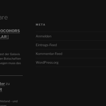
are
META
STROCOHORS
Anmelden
AR |
Eintrags-Feed
Kommentar-Feed
st der Galaxis
en Botschaften
WordPress.org
swegen muss das
ter
zu
R
hlstand - und
mmer.