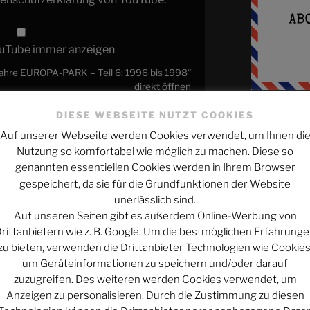
ouTube immer anzeigen
ahre EUROPA-PARK – Teil 6: 1996 bis 1998“
direkt öffnen
DIESE WEBSEITE NUTZT COOKIES
schichte des EUROPA-PARK schauen wir
NEUESTE EP
Auf unserer Webseite werden Cookies verwendet, um Ihnen di
zwar 1996 und 1998.
Nutzung so komfortabel wie möglich zu machen. Diese so
Bonn: Die Quar
genannten essentiellen Cookies werden in Ihrem Browser
bei Patreon unterstützen:
gespeichert, da sie für die Grundfunktionen der Website
In der Hitzewe
rethovomse
e
unerlässlich sind.
kann und was
Auf unseren Seiten gibt es außerdem Online-Werbung von
#507
en Beitrag teilt!
rittanbietern wie z. B. Google. Um die bestmöglichen Erfahrung
In der Hitzewel
zu bieten, verwenden die Drittanbieter Technologien wie Cookies
teilen
kann und was
um Geräteinformationen zu speichern und/oder darauf
#506
zuzugreifen. Des weiteren werden Cookies verwendet, um
d
patreon
Anzeigen zu personalisieren. Durch die Zustimmung zu diesen
High Noon in S