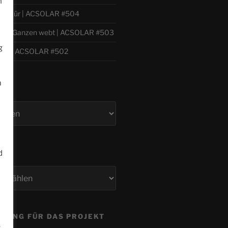
n
 Willkür | ACSOLAR #504
h zum Ganzen webt | ACSOLAR #503
g
bil | ACSOLAR #502
m
d
n
ZUNG FÜR DAS PROJEKT
.