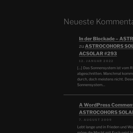
Neueste Komment
In der Blockade – A
zu
ASTROCOHORS SOL
ACSOLAR #293
12. JANUAR 2022
[…] Das Sonnensystem ist vom Re
abgeschnitten. Manchmal komm
durch, doch meistens nicht. De
Sonnensystem…
A WordPress Commen
ASTROCOHORS SOLA
7. AUGUST 2009
Lebt lange und in Frieden und Wo
möge die Macht mit Euch sein! I