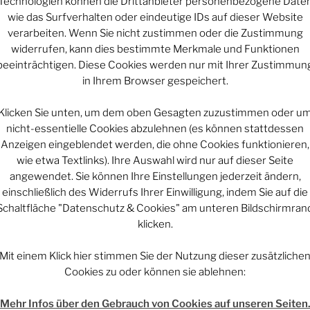
Technologien können die Drittanbieter personenbezogene Date
wie das Surfverhalten oder eindeutige IDs auf dieser Website
Schicksal und
verarbeiten. Wenn Sie nicht zustimmen oder die Zustimmung
Wie alles sic
widerrufen, kann dies bestimmte Merkmale und Funktionen
beeinträchtigen. Diese Cookies werden nur mit Ihrer Zustimmun
ODE
Mars macht mo
in Ihrem Browser gespeichert.
NFEUER
Klicken Sie unten, um dem oben Gesagten zuzustimmen oder u
ARCHIV
nicht-essentielle Cookies abzulehnen (es können stattdessen
Anzeigen eingeblendet werden, die ohne Cookies funktionieren,
Archiv
wie etwa Textlinks). Ihre Auswahl wird nur auf dieser Seite
angewendet. Sie können Ihre Einstellungen jederzeit ändern,
entar
einschließlich des Widerrufs Ihrer Einwilligung, indem Sie auf die
KATEGORIEN
Schaltfläche "Datenschutz & Cookies" am unteren Bildschirmran
 veröffentlicht.
Erforderliche Felder
klicken.
Kategorien
Mit einem Klick hier stimmen Sie der Nutzung dieser zusätzliche
Cookies zu oder können sie ablehnen:
UNTERSTÜT
Mehr Infos über den Gebrauch von Cookies auf unseren Seiten