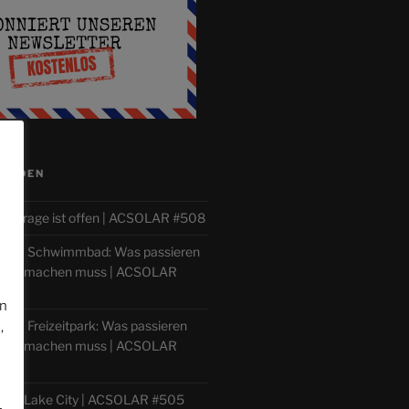
ISODEN
e
tierfrage ist offen | ACSOLAR #508
lle im Schwimmbad: Was passieren
 man machen muss | ACSOLAR
en
le im Freizeitpark: Was passieren
,
 man machen muss | ACSOLAR
ilver Lake City | ACSOLAR #505