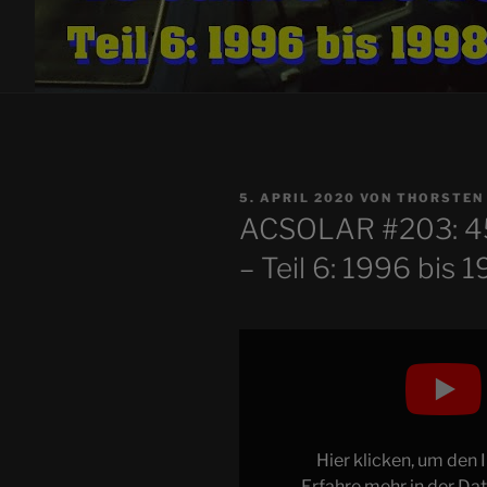
VERÖFFENTLICHT
5. APRIL 2020
VON
THORSTEN
AM
ACSOLAR #203: 4
– Teil 6: 1996 bis 
„EXPEDITION
R
#105:
45
Jahre
Hier klicken, um den
EUROPA-
Erfahre mehr in der
Dat