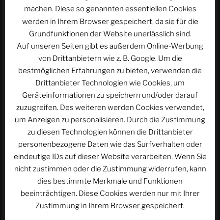
machen. Diese so genannten essentiellen Cookies
werden in Ihrem Browser gespeichert, da sie für die
Grundfunktionen der Website unerlässlich sind.
Auf unseren Seiten gibt es außerdem Online-Werbung
Beitragsnavigation
von Drittanbietern wie z. B. Google. Um die
Vorheriger
ZURÜCK
Beitrag
bestmöglichen Erfahrungen zu bieten, verwenden die
ACSOLAR #268: Aus den FFD-Logbüchern, Teil
Drittanbieter Technologien wie Cookies, um
14 | Dive Master
Geräteinformationen zu speichern und/oder darauf
Nächster
WEITER
zuzugreifen. Des weiteren werden Cookies verwendet,
Beitrag
um Anzeigen zu personalisieren. Durch die Zustimmung
ACSOLAR #270: Aus den FFD-Logbüchern, Teil 16 |
zu diesen Technologien können die Drittanbieter
Am Ende zurück nach Horka
personenbezogene Daten wie das Surfverhalten oder
eindeutige IDs auf dieser Website verarbeiten. Wenn Sie
nicht zustimmen oder die Zustimmung widerrufen, kann
dies bestimmte Merkmale und Funktionen
WEBSEITE DURCHSUCHEN
beeinträchtigen. Diese Cookies werden nur mit Ihrer
Suchen
Suche
Zustimmung in Ihrem Browser gespeichert.
nach: