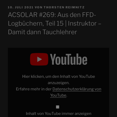
VERÖFFENTLICHT
10. JULI 2021
VON
THORSTEN REIMNITZ
AM
ACSOLAR #269: Aus den FFD-
Logbüchern, Teil 15 | Instruktor –
Damit dann Tauchlehrer
„FFD
#055:
Aus
den
FFD-
Logbüchern,
Teil
15
Hier klicken, um den Inhalt von YouTube
|
Instruktor
anzuzeigen.
–
Erfahre mehr in der
Datenschutzerklärung von
Damit
dann
YouTube
.
Tauchlehrer“
von
YouTube
anzeigen
Inhalt von YouTube immer anzeigen