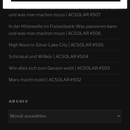
In der Hitzewelle im Schwimmbad: Was passieren kann
und was man machen muss | ACSOLAR #507
In der Hitzewelle im Freizeitpark: Was passieren kann
und was man machen muss | ACSOLAR #506
High Noon in Silver Lake City | ACSOLAR #505
Schicksal und Willkür | ACSOLAR #504
Wie alles sich zum Ganzen webt | ACSOLAR #503
Mars macht mobil | ACSOLAR #502
ARCHIV
Archiv