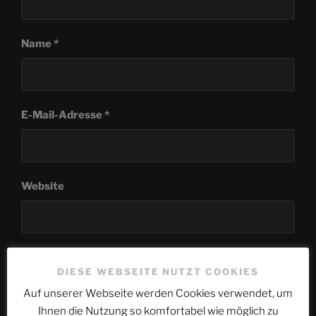
Name
*
E-Mail-Adresse
*
Website
Name, E-Mail-Adresse und Website in diesem
DIESE WEBSEITE NUTZT COOKIES
Browser für meinen nächsten Kommentar speichern.
Auf unserer Webseite werden Cookies verwendet, um
Ihnen die Nutzung so komfortabel wie möglich zu