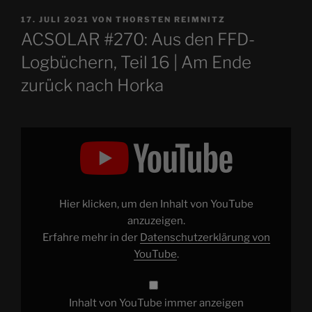
VERÖFFENTLICHT
17. JULI 2021
VON
THORSTEN REIMNITZ
AM
ACSOLAR #270: Aus den FFD-
Logbüchern, Teil 16 | Am Ende
zurück nach Horka
„FFD
#056:
Aus
den
FFD-
Logbüchern,
Teil
16
Hier klicken, um den Inhalt von YouTube
|
Am
anzuzeigen.
Ende
Erfahre mehr in der
Datenschutzerklärung von
zurück
nach
YouTube
.
Horka“
von
YouTube
anzeigen
Inhalt von YouTube immer anzeigen