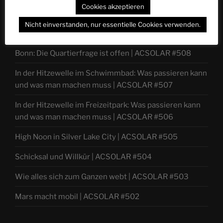
Cookies akzeptieren
Nicht einverstanden, nur essentielle Cookies verwenden.
NEUESTE EPISODEN
Bonn: Die Quartierfrage ist offen | ACSOLAR #508
In der Hitzewelle im Schwimmbad: Was passieren kann
und was man machen muss | ACSOLAR #507
In der Hitzewelle im Freizeitpark: Was passieren kann
und was man machen muss | ACSOLAR #506
High Noon in Silver Lake City | ACSOLAR #505
Schicksal und Willkür | ACSOLAR #504
Wie alles sich zum Ganzen webt | ACSOLAR #503
Mars macht mobil | ACSOLAR #502