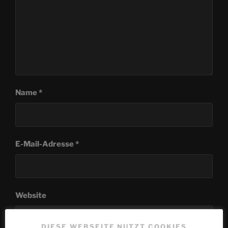
Name
*
E-Mail-Adresse
*
Website
DIESE WEBSEITE NUTZT COOKIES