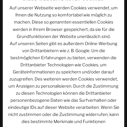
Auf unserer Webseite werden Cookies verwendet, um
Name, E-Mail-Adresse und Website in diesem
Ihnen die Nutzung so komfortabel wie möglich zu
Browser für meinen nächsten Kommentar speichern.
machen. Diese so genannten essentiellen Cookies
werden in Ihrem Browser gespeichert, da sie für die
Grundfunktionen der Website unerlässlich sind.
Auf unseren Seiten gibt es außerdem Online-Werbung
von Drittanbietern wie z. B. Google. Um die
bestmöglichen Erfahrungen zu bieten, verwenden die
Beitragsnavigation
Drittanbieter Technologien wie Cookies, um
Vorheriger
ZURÜCK
Geräteinformationen zu speichern und/oder darauf
Beitrag
ACSOLAR #269: Aus den FFD-Logbüchern, Teil
zuzugreifen. Des weiteren werden Cookies verwendet,
15 | Instruktor – Damit dann Tauchlehrer
um Anzeigen zu personalisieren. Durch die Zustimmung
zu diesen Technologien können die Drittanbieter
Nächster
WEITER
personenbezogene Daten wie das Surfverhalten oder
Beitrag
ACSOLAR #271: Steigenberger Golf Resort El Gouna
eindeutige IDs auf dieser Website verarbeiten. Wenn Sie
nicht zustimmen oder die Zustimmung widerrufen, kann
dies bestimmte Merkmale und Funktionen