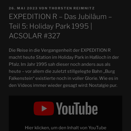
VERÖFFENTLICHT
26. MAI 2023
VON
THORSTEN REIMNITZ
AM
EXPEDITION R – Das Jubiläum –
Teil 5: Holiday Park 1995 |
ACSOLAR #327
Die Reise in die Vergangenheit der EXPEDITION R
macht heute Station im Holiday Park in Haßloch in der
Pfalz. Im Jahr 1995 sah dieser noch anders aus als
heute – vor allem die zuletzt stillgelegte Bahn „Burg
Falkenstein“ existierte noch in voller Glorie. Wie es in
den Videos immer wieder gesagt wird: Nostalgie pur.
„EXPEDITION
R
–
Das
Jubiläum
–
Teil
5:
Hier klicken, um den Inhalt von YouTube
Holiday