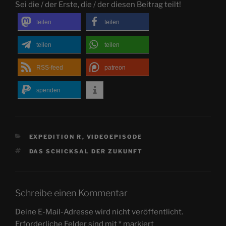
Sei die / der Erste, die / der diesen Beitrag teilt!
teilen
teilen
teilen
teilen
RSS-feed
patreon
spenden
KATEGORIEN
EXPEDITION R
,
VIDEOEPISODE
SCHLAGWÖRTER
DAS SCHICKSAL DER ZUKUNFT
Schreibe einen Kommentar
Deine E-Mail-Adresse wird nicht veröffentlicht.
Erforderliche Felder sind mit
*
markiert