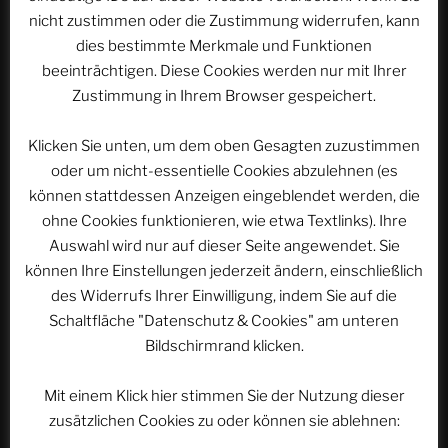
nicht zustimmen oder die Zustimmung widerrufen, kann
dies bestimmte Merkmale und Funktionen
Website
beeinträchtigen. Diese Cookies werden nur mit Ihrer
Zustimmung in Ihrem Browser gespeichert.
Klicken Sie unten, um dem oben Gesagten zuzustimmen
Name, E-Mail-Adresse und Website in diesem
oder um nicht-essentielle Cookies abzulehnen (es
Browser für meinen nächsten Kommentar speichern.
können stattdessen Anzeigen eingeblendet werden, die
ohne Cookies funktionieren, wie etwa Textlinks). Ihre
Auswahl wird nur auf dieser Seite angewendet. Sie
können Ihre Einstellungen jederzeit ändern, einschließlich
des Widerrufs Ihrer Einwilligung, indem Sie auf die
Schaltfläche "Datenschutz & Cookies" am unteren
Bildschirmrand klicken.
Beitragsnavigation
Vorheriger
ZURÜCK
Beitrag
Mit einem Klick hier stimmen Sie der Nutzung dieser
EXPEDITION R – Das Jubiäum – Teil 4: Wilhelma
zusätzlichen Cookies zu oder können sie ablehnen:
1995 | ACSOLAR #326