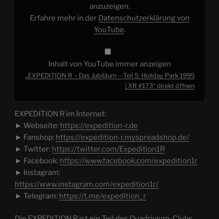
Park
anzuzeigen.
1995
Erfahre mehr in der
Datenschutzerklärung von
|
XR
YouTube
.
#173“
von
YouTube
anzeigen
Inhalt von YouTube immer anzeigen
„EXPEDITION R – Das Jubiläum – Teil 5: Holiday Park 1995
| XR #173“ direkt öffnen
EXPEDITION R im Internet:
► Webseite:
https://expedition-r.de
► Fanshop:
https://expedition-r.myspreadshop.de/
► Twitter:
https://twitter.com/Expedition1R
► Facebook:
https://www.facebook.com/expedition1r
► Instagram:
https://www.instagram.com/expedition1r/
► Telegram:
https://t.me/expedition_r
Die EXPEDITION R ist ein Teil des Quadrivium-Clubs