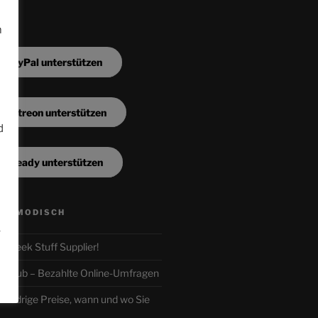
m
a PayPal unterstützen
a Patreon unterstützen
d
a Steady unterstützen
n
ALTMODISCH
.
ur Geek Stuff Supplier!
r-Club – Bezahlte Online-Umfragen
iedrige Preise, wann und wo Sie