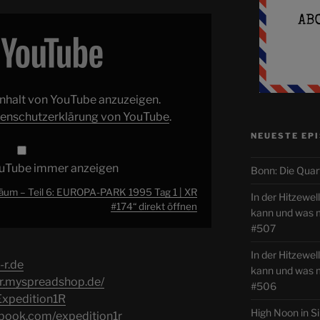
 Inhalt von YouTube anzuzeigen.
enschutzerklärung von YouTube
.
NEUESTE EP
ouTube immer anzeigen
Bonn: Die Quar
äum – Teil 6: EUROPA-PARK 1995 Tag 1 | XR
In der Hitzewe
#174“ direkt öffnen
kann und was
#507
In der Hitzewel
-r.de
kann und was
-r.myspreadshop.de/
#506
/Expedition1R
High Noon in S
ebook.com/expedition1r