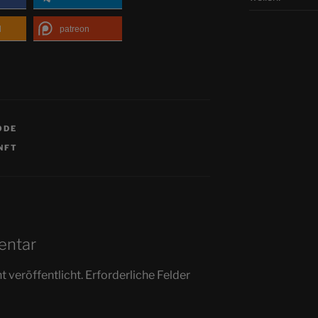
d
patreon
ODE
NFT
entar
 veröffentlicht.
Erforderliche Felder