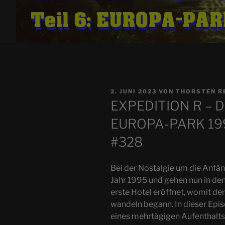
VERÖFFENTLICHT
2. JUNI 2023
VON
THORSTEN R
AM
EXPEDITION R – Das
EUROPA-PARK 199
#328
Bei der Nostalgie um die Anfä
Jahr 1995 und gehen nun in d
erste Hotel eröffnet, womit der 
wandeln begann. In dieser Epis
eines mehrtägigen Aufenthalts