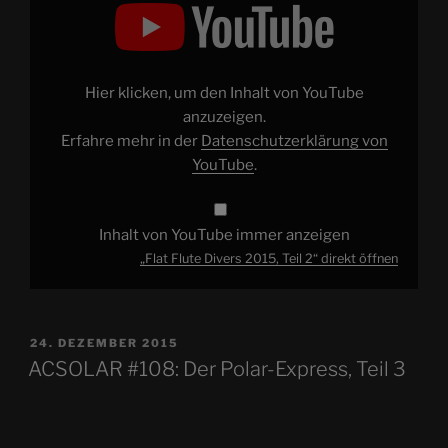
Flute
Divers
2015,
Teil
2“
von
YouTube
Hier klicken, um den Inhalt von YouTube
anzeigen
anzuzeigen.
Erfahre mehr in der
Datenschutzerklärung von
YouTube
.
Inhalt von YouTube immer anzeigen
„Flat Flute Divers 2015, Teil 2“ direkt öffnen
VERÖFFENTLICHT
24. DEZEMBER 2015
AM
ACSOLAR #108: Der Polar-Express, Teil 3