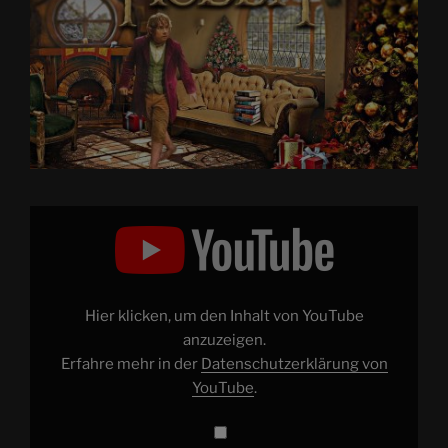
„Christmas
in
a
Hobbit
Hole
Lord
of
Hier klicken, um den Inhalt von YouTube
the
Rings
anzuzeigen.
inspired
Erfahre mehr in der
Datenschutzerklärung von
Ambience
&
YouTube
.
Music
|
Cozy
Fireplace“