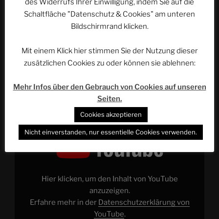
des Widerrufs Ihrer Einwilligung, indem Sie auf die
von AKATAMA aus Bericht über Ereignisse, die sich
Schaltfläche "Datenschutz & Cookies" am unteren
vier Jahre zuvor zutrugen und im Zusammenhang mit
Bildschirmrand klicken.
den aktuellen Ereignissen zu stehen scheinen…
Mit einem Klick hier stimmen Sie der Nutzung dieser
zusätzlichen Cookies zu oder können sie ablehnen:
VERÖFFENTLICHT
31. DEZEMBER 2017
AM
ACSOLAR #153: Schatten am Horizont
Mehr Infos über den Gebrauch von Cookies auf unseren
Seiten.
Cookies akzeptieren
„ASTROCOHORS
Nicht einverstanden, nur essentielle Cookies verwenden.
Episode
II:
Schatten
am
Horizont“
von
YouTube
Hier klicken, um den Inhalt von YouTube
anzeigen
anzuzeigen.
Erfahre mehr in der
Datenschutzerklärung von
YouTube
.