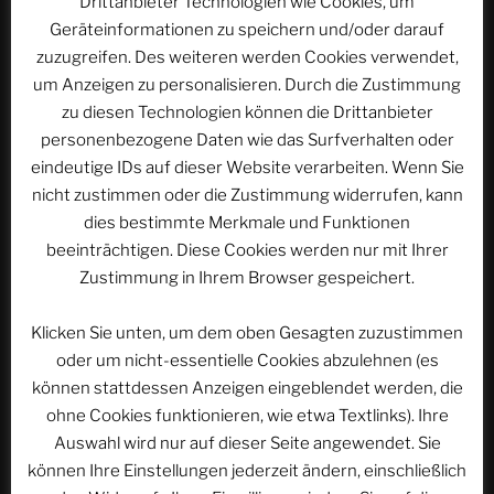
Drittanbieter Technologien wie Cookies, um
Geräteinformationen zu speichern und/oder darauf
zuzugreifen. Des weiteren werden Cookies verwendet,
„ASTROCOHORS
um Anzeigen zu personalisieren. Durch die Zustimmung
Episode
III:
zu diesen Technologien können die Drittanbieter
Rubikon“
von
personenbezogene Daten wie das Surfverhalten oder
YouTube
eindeutige IDs auf dieser Website verarbeiten. Wenn Sie
anzeigen
Hier klicken, um den Inhalt von YouTube
nicht zustimmen oder die Zustimmung widerrufen, kann
anzuzeigen.
dies bestimmte Merkmale und Funktionen
Erfahre mehr in der
Datenschutzerklärung von
beeinträchtigen. Diese Cookies werden nur mit Ihrer
YouTube
.
Zustimmung in Ihrem Browser gespeichert.
Klicken Sie unten, um dem oben Gesagten zuzustimmen
Inhalt von YouTube immer anzeigen
oder um nicht-essentielle Cookies abzulehnen (es
„ASTROCOHORS Episode III: Rubikon“ direkt öffnen
können stattdessen Anzeigen eingeblendet werden, die
ohne Cookies funktionieren, wie etwa Textlinks). Ihre
In der Galaxis breiten sich immer mehr Konflikte aus,
Auswahl wird nur auf dieser Seite angewendet. Sie
die zum Teil von der geheimnisvollen HOHEN HAND
können Ihre Einstellungen jederzeit ändern, einschließlich
befeuert werden. Commander Jeff Holland erstattet