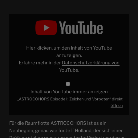
„ASTROCOHORS
Episode
I:
Zeichen
und
Vorboten“
von
YouTube
Hier klicken, um den Inhalt von YouTube
anzeigen
anzuzeigen.
Erfahre mehr in der
Datenschutzerklärung von
YouTube
.
Inhalt von YouTube immer anzeigen
„ASTROCOHORS Episode I: Zeichen und Vorboten“ direkt
öffnen
Für die Raumflotte ASTROCOHORS ist es ein
Neubeginn, genau wie für Jeff Holland, der sich einer
Prüfung stellen muss, um weiter befördert werden zu