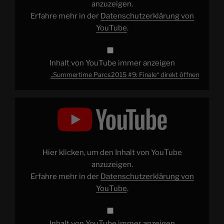
anzuzeigen.
Erfahre mehr in der
Datenschutzerklärung von
YouTube
.
Inhalt von YouTube immer anzeigen
„Summertime Parcs2015 #9: Finale“ direkt öffnen
„ASTROCOHORS
#106:
Gestern
und
heute
morgen“
von
YouTube
Hier klicken, um den Inhalt von YouTube
anzeigen
anzuzeigen.
Erfahre mehr in der
Datenschutzerklärung von
YouTube
.
Inhalt von YouTube immer anzeigen