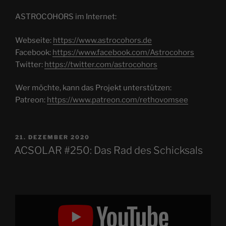
ASTROCOHORS im Internet:
Webseite:
https://www.astrocohors.de
Facebook:
https://www.facebook.com/Astrocohors
Twitter:
https://twitter.com/astrocohors
Wer möchte, kann das Projekt unterstützen:
Patreon:
https://www.patreon.com/rethovomsee
VERÖFFENTLICHT
21. DEZEMBER 2020
AM
ACSOLAR #250: Das Rad des Schicksals
„ASTROCOHORS
Episode
V:
Das
Rad