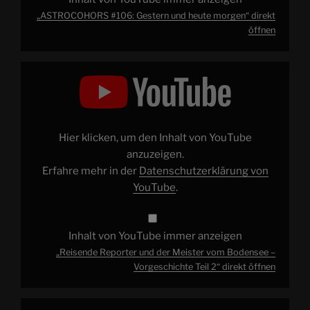
„ASTROCOHORS #106: Gestern und heute morgen“ direkt
öffnen
„Reisende
Reporter
und
der
Meister
vom
Bodensee
–
Hier klicken, um den Inhalt von YouTube
Vorgeschichte
Teil
anzuzeigen.
2“
Erfahre mehr in der
Datenschutzerklärung von
von
YouTube
YouTube
.
anzeigen
Inhalt von YouTube immer anzeigen
„Reisende Reporter und der Meister vom Bodensee –
Vorgeschichte Teil 2“ direkt öffnen
„Flat