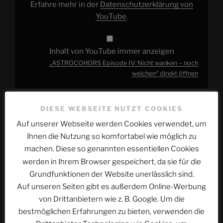
Erfahre mehr in der
Datenschutzerklärung von
YouTube
.
Inhalt von YouTube immer anzeigen
„ASTROCOHORS Episode IV: Nicht wanken – noch
weichen“ direkt öffnen
Die Situation im Galaktikum wird immer prekärer, da
DIESE WEBSEITE NUTZT COOKIES
mehrere Welten nur auf ihren eigenen Vorteil bedacht
Auf unserer Webseite werden Cookies verwendet, um
sind und bereits geschlossene Abkommen nicht mehr
Ihnen die Nutzung so komfortabel wie möglich zu
einhalten wollen. Angefeuert werden die Konflikte
machen. Diese so genannten essentiellen Cookies
durch eine aus dem Hintergrund agierende Macht, der
werden in Ihrem Browser gespeichert, da sie für die
Jeff Holland versucht auf die Spur zu kommen…
Grundfunktionen der Website unerlässlich sind.
Auf unseren Seiten gibt es außerdem Online-Werbung
VERÖFFENTLICHT
von Drittanbietern wie z. B. Google. Um die
31. DEZEMBER 2018
AM
ACSOLAR #160: Rubikon
bestmöglichen Erfahrungen zu bieten, verwenden die