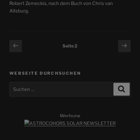
Robert Zemeckis, nach dem Buch von Chris van
Allsburg.
Seitennummerierung
Vorherige
Näch
Seite
2
Seite
Seit
der
Beiträge
WEBSEITE DURCHSUCHEN
Suchen
Suche
nach:
Werbung