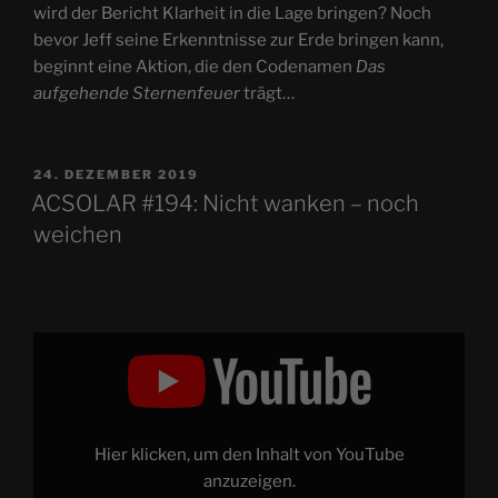
wird der Bericht Klarheit in die Lage bringen? Noch
bevor Jeff seine Erkenntnisse zur Erde bringen kann,
beginnt eine Aktion, die den Codenamen
Das
aufgehende Sternenfeuer
trägt…
VERÖFFENTLICHT
24. DEZEMBER 2019
AM
ACSOLAR #194: Nicht wanken – noch
weichen
„ASTROCOHORS
Episode
IV:
Nicht
wanken
–
noch
weichen“
Hier klicken, um den Inhalt von YouTube
von
YouTube
anzuzeigen.
anzeigen