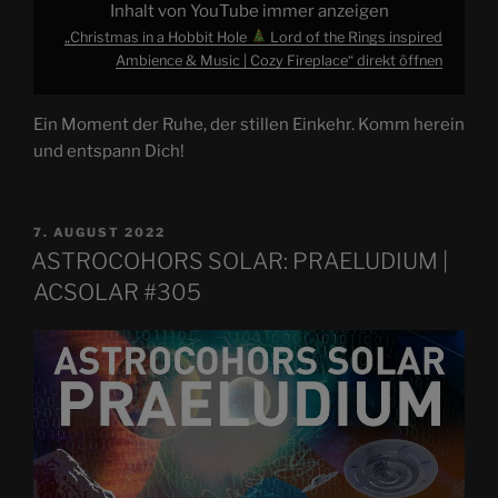
von
Inhalt von YouTube immer anzeigen
YouTube
anzeigen
„Christmas in a Hobbit Hole
Lord of the Rings inspired
Ambience & Music | Cozy Fireplace“ direkt öffnen
Ein Moment der Ruhe, der stillen Einkehr. Komm herein
und entspann Dich!
VERÖFFENTLICHT
7. AUGUST 2022
AM
ASTROCOHORS SOLAR: PRAELUDIUM |
ACSOLAR #305