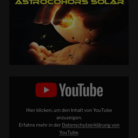
„ASTROCOHORS
SOLAR“
von
YouTube
anzeigen
Hier klicken, um den Inhalt von YouTube
anzuzeigen.
Erfahre mehr in der
Datenschutzerklärung von
YouTube
.